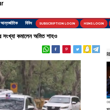
আন্তর্জাতিক
বিবিধ
SUBSCRIPTION LOGIN
HSNS LOGIN
ড়ির সংখ্যা কমালেন অমিত শাহও
WhatsApp
R
08
ভা