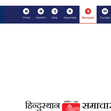
अ
अ
ଏ
অ
বা
ਅ
Hindi
Marathi
Odia
Assamese
Bengali
Punjabi