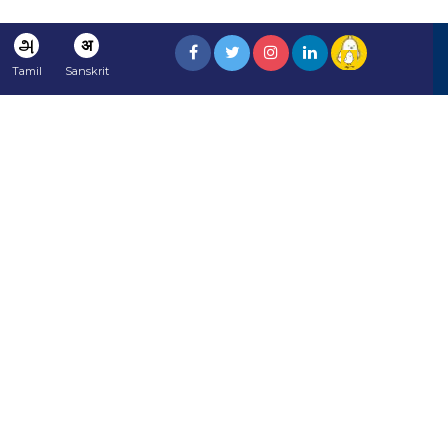
அ
अ
Tamil
Sanskrit