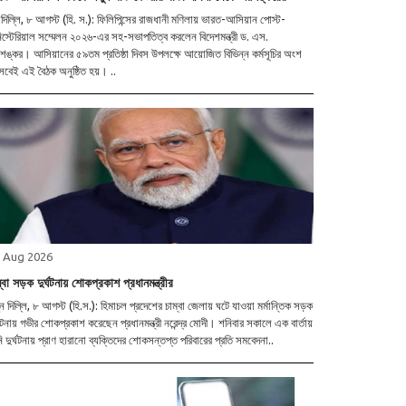
দিল্লি, ৮ আগস্ট (হি. স.): ফিলিপিন্সের রাজধানী মণিলায় ভারত-আসিয়ান পোস্ট-
িস্টেরিয়াল সম্মেলন ২০২৬-এর সহ-সভাপতিত্ব করলেন বিদেশমন্ত্রী ড. এস.
শঙ্কর। আসিয়ানের ৫৯তম প্রতিষ্ঠা দিবস উপলক্ষে আয়োজিত বিভিন্ন কর্মসূচির অংশ
েবেই এই বৈঠক অনুষ্ঠিত হয়। ..
 Aug 2026
্বা সড়ক দুর্ঘটনায় শোকপ্রকাশ প্রধানমন্ত্রীর
ন দিল্লি, ৮ আগস্ট (হি.স.): হিমাচল প্রদেশের চাম্বা জেলায় ঘটে যাওয়া মর্মান্তিক সড়ক
্ঘটনায় গভীর শোকপ্রকাশ করেছেন প্রধানমন্ত্রী নরেন্দ্র মোদী। শনিবার সকালে এক বার্তায়
ি দুর্ঘটনায় প্রাণ হারানো ব্যক্তিদের শোকসন্তপ্ত পরিবারের প্রতি সমবেদনা..