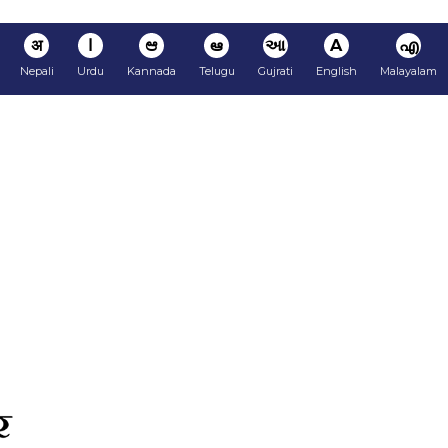
अ
ا
ಆ
ఆ
આ
A
എ
Nepali
Urdu
Kannada
Telugu
Gujrati
English
Malayalam