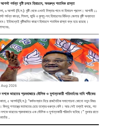
আগস্ট পর্যন্ত বৃষ্টি চলবে হিমাচলে, অবরুদ্ধ শতাধিক রাস্তা
লা, ৬ আগস্ট (হি.স.): বৃষ্টি থেকে এখনই নিস্তার পাবে না হিমাচল প্রদেশ। আগামী ১১
্ট পর্যন্ত কাংড়া, শিমলা, মান্ডি ও কুল্লু-সহ হিমাচলের বিভিন্ন জেলায় বৃষ্টি অব্যাহত
বে। ইতিমধ্যেই বৃষ্টিজনিত কারণে হিমাচলে শতাধিক রাস্তা বন্ধ হয়ে রয়েছে।
শাসনের..
 Aug 2026
 দশকে ভারতের শ্রমবাজারে মৌলিক ও যুগান্তকারী পরিবর্তনের দাবি শমীকের
াতা, ৫ আগস্ট(হি.স.): “কর্মসংস্থান নিয়ে রাজনৈতিক সমালোচনা কোনো নতুন বিষয়
। কিন্তু গণতন্ত্রে মতামতের চেয়ে তথ্যের গুরুত্ব বেশি। আর সেই তথ্যই বলছে, গত
দশকে ভারতের শ্রমবাজারে এক মৌলিক ও যুগান্তকারী পরিবর্তন ঘটেছে।” বুধবার রাতে
বার্তায় ..