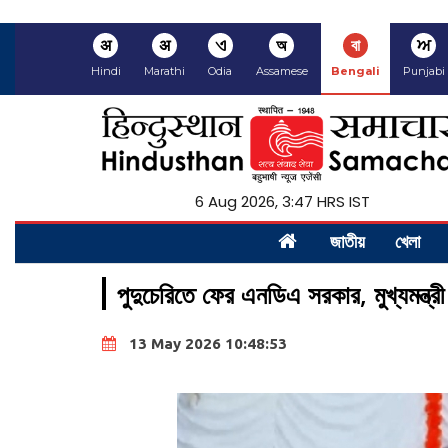
अ
अ
ଏ
অ
বা
ਅ
Hindi
Marathi
Odia
Assamese
Bengali
Punjabi
6 Aug 2026, 3:47 HRS IST
জাতীয়
খেলা
পুদুচেরিতে ফের এনডিএ সরকার, মুখ্যমন্ত্রী 
13 May 2026 10:48:53