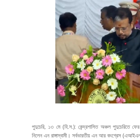
পুদুচেরি, ১৩ মে (হি.স.): কেন্দ্রশাসিত অঞ্চল পুদুচেরিতে 
নিলেন এন রাঙ্গাস্বামী। সর্বভারতীয় এন আর কংগ্রেস (এআইএনআরস