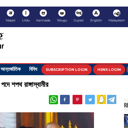
अ
ا
ಆ
ఆ
આ
A
എ
Nepali
Urdu
Kannada
Telugu
Gujrati
English
Malayalam
আন্তর্জাতিক
বিবিধ
SUBSCRIPTION LOGIN
HSNS LOGIN
পদে শপথ রাঙ্গাস্বামীর
WhatsApp
R