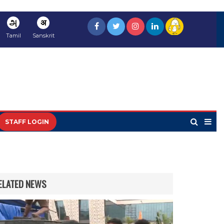
அ
अ
Tamil
Sanskrit
STAFF LOGIN
ELATED NEWS