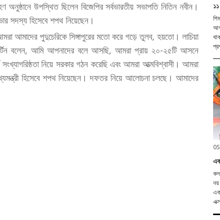
ণ অনুষ্ঠানে উপস্থিত ছিলেন বিজেপির সর্বভারতীয় সভাপতি নিতিন নবীন।
১১ 
রিসভার সদস্য হিসেবে শপথ নিয়েছেন।
শিম
আগস
, আমরা আমাদের পুদুচেরিকে সিঙ্গাপুরের মতো করে গড়ে তুলব, হয়তো। লাচিয়া
থাক
প্র
স মার্টিন বলেন, আমি আপনাদের বলে আসছি, আমরা প্রায় ২০-২৫টি আসনে
সংখ্যাগরিষ্ঠতা নিয়ে সরকার গঠন করেছি এবং আমরা আত্মবিশ্বাসী। আমরা
ুখ্যমন্ত্রী হিসেবে শপথ নিয়েছেন। দফতর নিয়ে আলোচনা চলছে। আমাদের
05
এক
কলক
নয়
এক 
এক্স