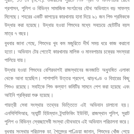
প্রশাসন, পুলিশ ও বিভিন্ন সামাজিক সংগঠনের যৌথ অভিযানে বড় সাফল্য
মিলেছে। শহরের একটি কাপড়ের কারখানায় হানা দিয়ে ৯১ জন শিশু শ্রমিককে
উদ্ধার করা হয়েছে। উদ্ধার হওয়া শিশুদের মধ্যে সবচেয়ে ছোটটির বয়স
মাত্র ৭ বছর।
বুধবার জানা গেছে, শিশুদের খুব কম মজুরিতে দীর্ঘ সময় ধরে কাজ করানো
হতো। অভিযান টের পেতেই কারখানার মালিক ও মানবপাচার চক্রের সদস্যরা
পালিয়ে যায়।
উদ্ধার হওয়া শিশুদের বেশিরভাগই রাজস্থানের জনজাতি অধ্যুষিত এলাকা
থেকে আনা হয়েছিল। পাশাপাশি উত্তর প্রদেশ, ঝাড়খণ্ড ও বিহারের কিছু
শিশুও রয়েছে। সবাইকে শিশু কল্যাণ কমিটির সামনে পেশ করা হয়েছে এবং
আইনি প্রক্রিয়া শুরু হয়েছে।
গায়ত্রী সেবা সংস্থার তথ্যের ভিত্তিতে এই অভিযান চালানো হয়।
এনসিপিসিআর, অ্যান্টি হিউম্যান ট্র্যাফিকিং ইউনিট, রাজস্থান পুলিশ, সুরাট
পুলিশ ও বিভিন্ন স্বেচ্ছাসেবী সংস্থা যৌথভাবে এই অভিযান পরিচালনা করে।
বুধবার সংস্থার পরিচালক ডা. শৈলেন্দ্র পাণ্ডিয়া জানান, শিশুদের খোঁজ পেয়ে