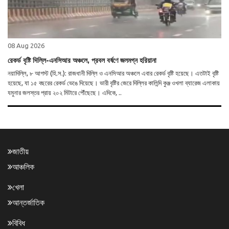
08 Aug 2026
রেকর্ড বৃষ্টি দিল্লি-এনসিআর অঞ্চলে, প্রবল বর্ষণে জলমগ্ন হরিয়ানা
নয়াদিল্লি, ৮ আগস্ট (হি.স.): রাজধানী দিল্লি ও এনসিআর অঞ্চলে এবার রেকর্ড বৃষ্টি হয়েছে। এতটাই বৃষ্টি
হয়েছে, যা ১৫ বছরের রেকর্ড ভেঙে দিয়েছে। ভারী বৃষ্টির জেরে দিল্লির কালিন্দি কুঞ্জ ওখলা ব্যারেজ এলাকায়
যমুনার জলস্তর প্রায় ২০২ মিটারে পৌঁছেছে। এদিকে, ..
জাতীয়
আঞ্চলিক
খেলা
আন্তর্জাতিক
বিবিধ