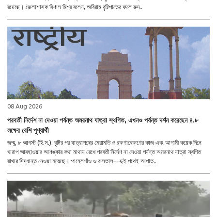
রয়েছে। জেলাশাসক বিশাল মিশ্র বলেন, অবিরাম বৃষ্টিপাতের ফলে রুদ..
08 Aug 2026
পরবর্তী নির্দেশ না দেওয়া পর্যন্ত অমরনাথ যাত্রা স্থগিত, এখনও পর্যন্ত দর্শন করেছেন ৪.৮
লক্ষের বেশি পুণ্যার্থী
জম্মু, ৮ আগস্ট (হি.স.): বৃষ্টির পর যাত্রাপথের মেরামতি ও রক্ষণাবেক্ষণের কাজ এবং আগামী কয়েক দিনে
খারাপ আবহাওয়ার আশঙ্কার কথা মাথায় রেখে পরবর্তী নির্দেশ না দেওয়া পর্যন্ত অমরনাথ যাত্রা স্থগিত
রাখার সিদ্ধান্ত নেওয়া হয়েছে। পাহেলগাঁও ও বালতাল—দুই পথেই আপাত..