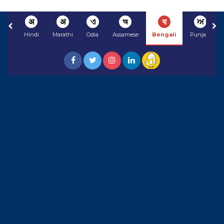
अ
अ
ଏ
অ
বা
ਅ
Hindi
Marathi
Odia
Assamese
Bengali
Punjabi