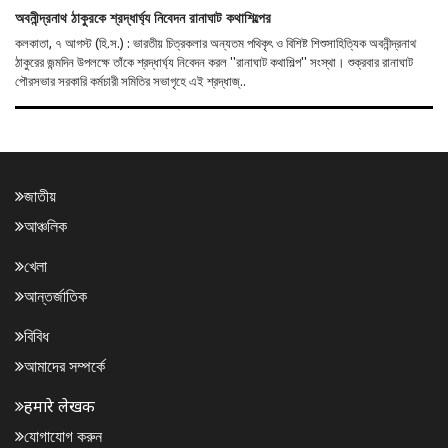
অবনীন্দ্রনাথ ঠাকুরকে শ্রদ্ধার্ঘ্য নিবেদন রানাঘাট কথাশিল্পের
কলকাতা, ৭ আগস্ট (হি.স.) : ভারতীয় চিত্রকলার অন্যতম পথিকৃৎ ও বিশিষ্ট শিশুসাহিত্যিক অবনীন্দ্রনাথ
ঠাকুরের জন্মদিন উপলক্ষে তাঁকে শ্রদ্ধার্ঘ্য নিবেদন করল ''রানাঘাট কথাশিল্প'' সংস্থা। শুক্রবার রানাঘাট
পৌরসভার সরকারি কর্মচারী সমিতির সভাগৃহে এই শ্রদ্ধাজ্..
জাতীয়
আঞ্চলিক
খেলা
আন্তর্জাতিক
বিবিধ
আমাদের সম্পর্কে
हमारे लेखक
যোগাযোগ করুন