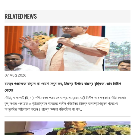
RELATED NEWS
07 Aug 2026
রাজ্যে পঞ্চায়েতে বাড়বে না কোনো নতুন কর, নিজস্ব উপায়ে রাজস্ব বৃদ্ধিতে জোর দিলীপ
ঘোষের
নদিয়া, ৭ আগস্ট (হি.স.): পশ্চিমবঙ্গের পঞ্চায়েত ও গ্রামোন্নয়ন মন্ত্রী দিলীপ ঘোষ শুক্রবার নদিয়া জেলার
কৃষ্ণনগরে পঞ্চায়েত ও গ্রামোন্নয়ন দফতরের অধীন পরিচালিত বিভিন্ন জনকল্যাণমূলক প্রকল্পের
অগ্রগতির পর্যালোচনা করেন। রাজ্যে ক্ষমতা পরিবর্তনের পর পঞ্চ..