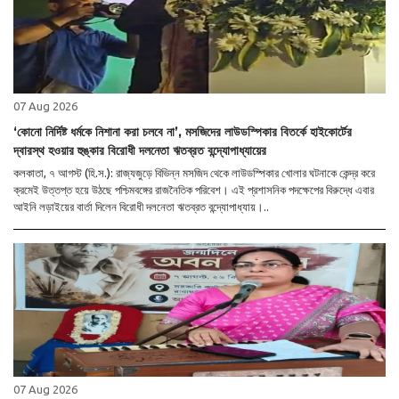
07 Aug 2026
‘কোনো নির্দিষ্ট ধর্মকে নিশানা করা চলবে না’, মসজিদের লাউডস্পিকার বিতর্কে হাইকোর্টের
দ্বারস্থ হওয়ার হুঙ্কার বিরোধী দলনেতা ঋতব্রত বন্দ্যোপাধ্যায়ের
কলকাতা, ৭ আগস্ট (হি.স.): রাজ্যজুড়ে বিভিন্ন মসজিদ থেকে লাউডস্পিকার খোলার ঘটনাকে কেন্দ্র করে
ক্রমেই উত্তপ্ত হয়ে উঠছে পশ্চিমবঙ্গের রাজনৈতিক পরিবেশ। এই প্রশাসনিক পদক্ষেপের বিরুদ্ধে এবার
আইনি লড়াইয়ের বার্তা দিলেন বিরোধী দলনেতা ঋতব্রত বন্দ্যোপাধ্যায়।..
07 Aug 2026