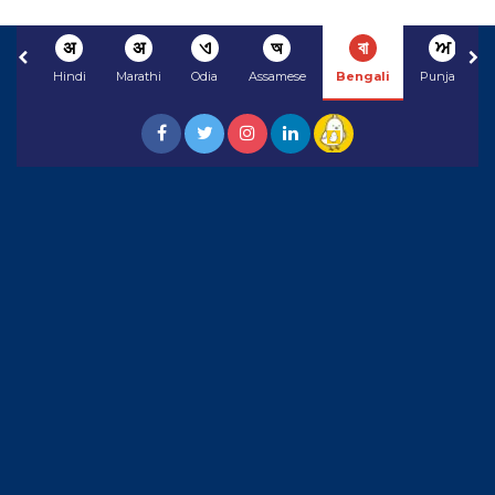
अ
अ
ଏ
অ
বা
ਅ
Hindi
Marathi
Odia
Assamese
Bengali
Punjabi