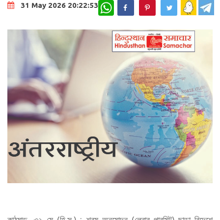
WhatsApp
31 May 2026 20:22:53
কাঠমান্ডু, ৩১ মে (হি.স.) : শ্রম অনুমোদন (লেবার পারমিট) ছাড়া বিদেশে