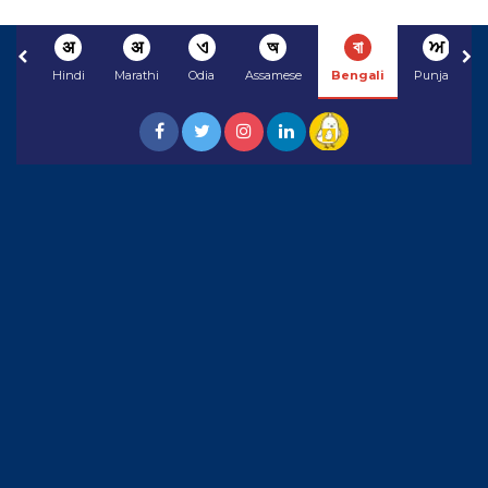
अ
अ
ଏ
অ
বা
ਅ
Hindi
Marathi
Odia
Assamese
Bengali
Punjabi