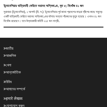
ইন্দোনেশিয়ায় যাত্রিবাহী ফেরিতে ভয়াবহ অগ্নিকাণ্ড, মৃত ৫; নিখোঁজ ৪১ জন
সুরাবায়া (ইন্দোনেশিয়া), ২ আগস্ট (হি. স.): ইন্দোনেশিয়ার পূর্ব জাভা প্রদেশের মাদুরা দ্বীপের কাছে সমুদ্রে
একটি যাত্রিবাহী ফেরিতে ভয়াবহ অগ্নিকাণ্ডের ঘটনায় অন্তত পাঁচজনের মৃত্যু হয়েছে। এখনও ৪১ জন
নিখোঁজ রয়েছেন। তবে উদ্ধারকারী বাহিনী ২২৫ জন যাত্রী..
জাতীয়
আঞ্চলিক
খেলা
আন্তর্জাতিক
বিবিধ
আমাদের সম্পর্কে
हमारे लेखक
যোগাযোগ করুন