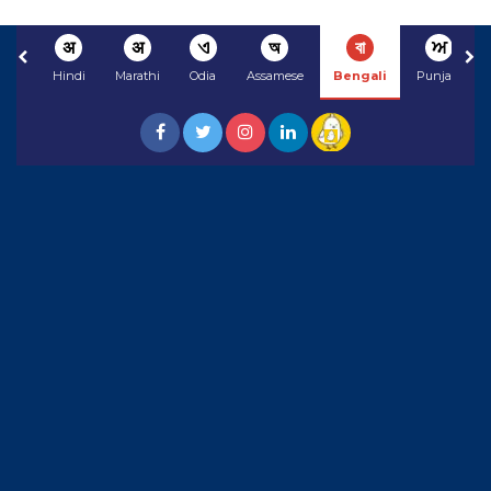
अ
अ
ଏ
অ
বা
ਅ
Hindi
Marathi
Odia
Assamese
Bengali
Punjabi