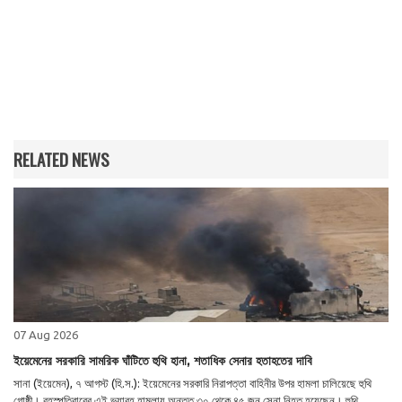
RELATED NEWS
07 Aug 2026
ইয়েমেনের সরকারি সামরিক ঘাঁটিতে হুথি হানা, শতাধিক সেনার হতাহতের দাবি
সানা (ইয়েমেন), ৭ আগস্ট (হি.স.): ইয়েমেনের সরকারি নিরাপত্তা বাহিনীর উপর হামলা চালিয়েছে হুথি
গোষ্ঠী। বৃহস্পতিবারের এই ভয়াবহ হামলায় অন্তত ৩০ থেকে ৪৫ জন সেনা নিহত হয়েছেন। হুথি