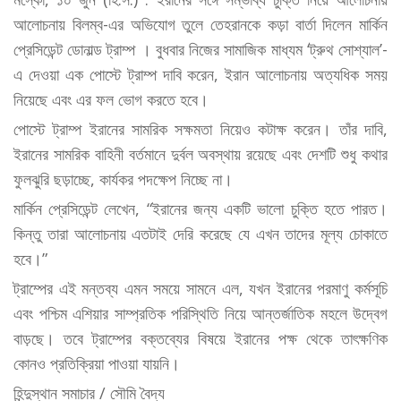
আলোচনায় বিলম্ব-এর অভিযোগ তুলে তেহরানকে কড়া বার্তা দিলেন মার্কিন
প্রেসিডেন্ট ডোনাল্ড ট্রাম্প । বুধবার নিজের সামাজিক মাধ্যম ‘ট্রুথ সোশ্যাল’-
এ দেওয়া এক পোস্টে ট্রাম্প দাবি করেন, ইরান আলোচনায় অত্যধিক সময়
নিয়েছে এবং এর ফল ভোগ করতে হবে।
পোস্টে ট্রাম্প ইরানের সামরিক সক্ষমতা নিয়েও কটাক্ষ করেন। তাঁর দাবি,
ইরানের সামরিক বাহিনী বর্তমানে দুর্বল অবস্থায় রয়েছে এবং দেশটি শুধু কথার
ফুলঝুরি ছড়াচ্ছে, কার্যকর পদক্ষেপ নিচ্ছে না।
মার্কিন প্রেসিডেন্ট লেখেন, “ইরানের জন্য একটি ভালো চুক্তি হতে পারত।
কিন্তু তারা আলোচনায় এতটাই দেরি করেছে যে এখন তাদের মূল্য চোকাতে
হবে।”
ট্রাম্পের এই মন্তব্য এমন সময়ে সামনে এল, যখন ইরানের পরমাণু কর্মসূচি
এবং পশ্চিম এশিয়ার সাম্প্রতিক পরিস্থিতি নিয়ে আন্তর্জাতিক মহলে উদ্বেগ
বাড়ছে। তবে ট্রাম্পের বক্তব্যের বিষয়ে ইরানের পক্ষ থেকে তাৎক্ষণিক
কোনও প্রতিক্রিয়া পাওয়া যায়নি।
হিন্দুস্থান সমাচার / সৌমি বৈদ্য