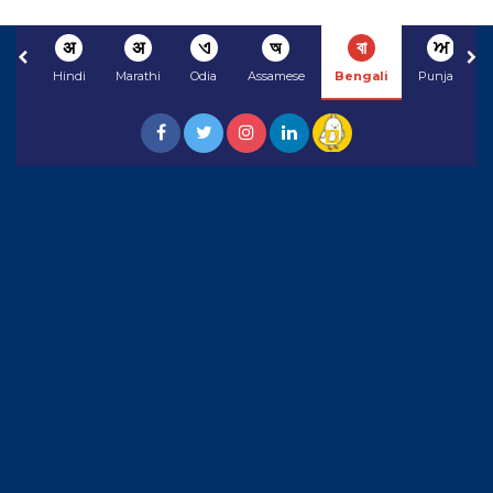
अ
अ
ଏ
অ
বা
ਅ
Hindi
Marathi
Odia
Assamese
Bengali
Punjabi