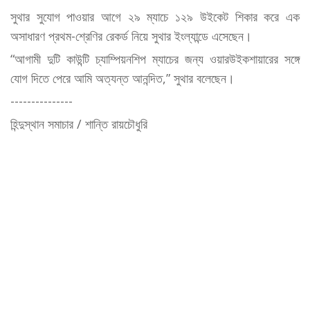
সুথার সুযোগ পাওয়ার আগে ২৯ ম্যাচে ১২৯ উইকেট শিকার করে এক
অসাধারণ প্রথম-শ্রেণির রেকর্ড নিয়ে সুথার ইংল্যান্ডে এসেছেন।
“আগামী দুটি কাউন্টি চ্যাম্পিয়নশিপ ম্যাচের জন্য ওয়ারউইকশায়ারের সঙ্গে
যোগ দিতে পেরে আমি অত্যন্ত আনন্দিত,” সুথার বলেছেন।
---------------
হিন্দুস্থান সমাচার / শান্তি রায়চৌধুরি