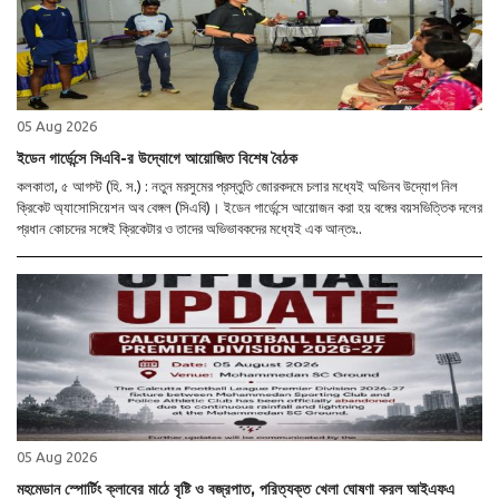
05 Aug 2026
ইডেন গার্ডেন্সে সিএবি-র উদ্যোগে আয়োজিত বিশেষ বৈঠক
কলকাতা, ৫ আগস্ট (হি. স.) : নতুন মরসুমের প্রস্তুতি জোরকদমে চলার মধ্যেই অভিনব উদ্যোগ নিল
ক্রিকেট অ্যাসোসিয়েশন অব বেঙ্গল (সিএবি)। ইডেন গার্ডেন্সে আয়োজন করা হয় বঙ্গের বয়সভিত্তিক দলের
প্রধান কোচদের সঙ্গেই ক্রিকেটার ও তাদের অভিভাবকদের মধ্যেই এক আন্তঃ..
05 Aug 2026
মহমেডান স্পোর্টিং ক্লাবের মাঠে বৃষ্টি ও বজ্রপাত, পরিত্যক্ত খেলা ঘোষণা করল আইএফএ