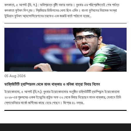
কলকাতা, ৫ আগস্ট (হি. স.) : অবিশ্রান্ত বৃষ্টিা দফায় দফায়। বুধবার এর পরিপ্রেক্ষিতেই শেষ পর্যন্ত
কলকাতা ফুটবল লিগ পন্ড। প্রিমিয়ার ডিভিশনের খেলা ছিল এদিন। বাংলা ফুটবলের নিয়ামক সংস্থা
ইন্ডিয়ান ফুটবল আ্যসোসিয়েশনের তরফেও এক জরুরি বার্তা পাঠানো হয়েছ..
05 Aug 2026
ডাব্লিউটিটি চ্যাম্পিয়নস থেকে মানব থাক্কার ও মনিকা বাত্রা বিদায় নিলেন
ইয়োকোহামা, ৫ আগস্ট (হি.স.): বুধবার ইয়োকোহামায় অনুষ্ঠিত ডব্লিউটিটি চ্যাম্পিয়ন্স ইয়োকোহামা
২০২৬-এর পুরুষদের একক ইভেন্টের রাউন্ড অফ ৩২ থেকে বিদায় নিয়েছেন মানব থাক্কার, যেখানে তিনি
স্লোভেনিয়ার দার্কো জর্গিকের কাছে হেরে গেছেন। বিশ্বের ৪১ নম্বর..