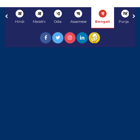
अ
अ
ଏ
অ
বা
ਅ
Hindi
Marathi
Odia
Assamese
Bengali
Punjabi