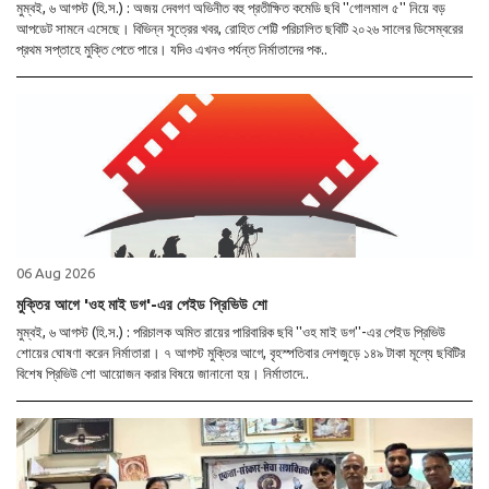
মুম্বই, ৬ আগস্ট (হি.স.) : অজয় দেবগণ অভিনীত বহু প্রতীক্ষিত কমেডি ছবি ''গোলমাল ৫'' নিয়ে বড়
আপডেট সামনে এসেছে। বিভিন্ন সূত্রের খবর, রোহিত শেট্টি পরিচালিত ছবিটি ২০২৬ সালের ডিসেম্বরের
প্রথম সপ্তাহে মুক্তি পেতে পারে। যদিও এখনও পর্যন্ত নির্মাতাদের পক..
06 Aug 2026
মুক্তির আগে 'ওহ মাই ডগ'-এর পেইড প্রিভিউ শো
মুম্বই, ৬ আগস্ট (হি.স.) : পরিচালক অমিত রায়ের পারিবারিক ছবি ''ওহ মাই ডগ''-এর পেইড প্রিভিউ
শোয়ের ঘোষণা করেন নির্মাতারা। ৭ আগস্ট মুক্তির আগে, বৃহস্পতিবার দেশজুড়ে ১৪৯ টাকা মূল্যে ছবিটির
বিশেষ প্রিভিউ শো আয়োজন করার বিষয়ে জানানো হয়। নির্মাতাদে..