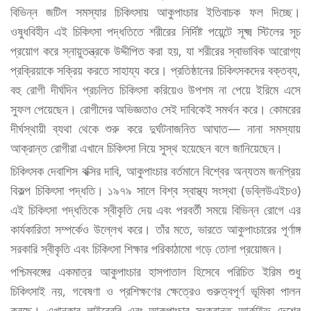
বিভিন্ন জটিল সমস্যার চিকিৎসায় আকুপাংচার ইতিবাচক ফল দিচ্ছে।
ওষুধবিহীন এই চিকিৎসা পদ্ধতিতে শরীরের নির্দিষ্ট পয়েন্টে সূক্ষ্ম স্টিলের সূচ
প্রয়োগ করে স্নায়ুতন্ত্রকে উদ্দীপিত করা হয়, যা শরীরের স্বাভাবিক আরোগ্য
প্রক্রিয়াকে সক্রিয় করতে সাহায্য করে। প্রতিষ্ঠানের চিকিৎসকদের বক্তব্য,
বহু রোগী দীর্ঘদিন প্রচলিত চিকিৎসা করিয়েও উপশম না পেয়ে ইরিমে এসে
সুফল পেয়েছেন। রোগীদের অভিজ্ঞতাও সেই দাবিকেই সমর্থন করে। কোমরের
দীর্ঘস্থায়ী ব্যথা থেকে শুরু করে দুর্ঘটনাজনিত আঘাত— নানা সমস্যায়
আক্রান্ত রোগীরা এখানে চিকিৎসা নিয়ে সুস্থ হয়েছেন বলে জানিয়েছেন।
চিকিৎসক দেবাশিস বক্সির দাবি, আকুপাংচার বর্তমানে বিশ্বের অন্যতম জনপ্রিয়
বিকল্প চিকিৎসা পদ্ধতি। ১৯৭৯ সালে বিশ্ব স্বাস্থ্য সংস্থা (ডব্লিউএইচও)
এই চিকিৎসা পদ্ধতিকে স্বীকৃতি দেয় এবং পরবর্তী সময়ে বিভিন্ন রোগে এর
কার্যকারিতা সম্পর্কেও উল্লেখ করে। তাঁর মতে, ভারতে আকুপাংচারের পূর্ণাঙ্গ
সরকারি স্বীকৃতি এবং চিকিৎসা শিক্ষার পরিকাঠামো গড়ে তোলা প্রয়োজন।
পশ্চিমবঙ্গের একমাত্র আকুপাংচার হাসপাতাল হিসেবে পরিচিত ইরিম শুধু
চিকিৎসাই নয়, গবেষণা ও প্রশিক্ষণের ক্ষেত্রেও গুরুত্বপূর্ণ ভূমিকা পালন
করছে। এখানকার লাইব্রেরি এবং আকুপাংচার সংক্রান্ত আর্কাইভ দেশের