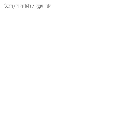
হিন্দুস্থান সমাচার / সুনন্দা দাস