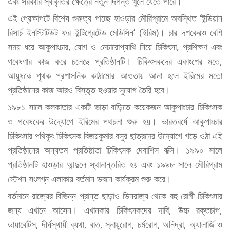
এবং সরকারি স্বীকৃতির ক্ষেত্রে নতুন দিগন্ত খুলে যেতে পারে।
এই প্রেক্ষাপটে বিশেষ গুরুত্ব পাচ্ছে হাওড়ার মৌরিগ্রামে অবস্থিত ‘ইন্ডিয়ান
রিসার্চ ইনস্টিটিউট ফর ইন্টিগ্রেটেড মেডিসিন’ (ইরিম)। চার দশকেরও বেশি
সময় ধরে আকুপাংচার, যোগ ও নেচারোপ্যাথি নিয়ে চিকিৎসা, প্রশিক্ষণ এবং
গবেষণার কাজ করে চলেছে প্রতিষ্ঠানটি। চিকিৎসকদের একাংশের মতে,
আয়ুষকে পৃথক প্রশাসনিক কাঠামোর আওতায় আনা হলে ইরিমের মতো
প্রতিষ্ঠানের কাজ আরও বিস্তৃত হওয়ার সুযোগ তৈরি হবে।
১৯৮১ সালে কলকাতার একটি ভাড়া বাড়িতে কয়েকজন আকুপাংচার চিকিৎসক
ও গবেষকের উদ্যোগে ইরিমের পথচলা শুরু হয়। ভারতবর্ষে আকুপাংচার
চিকিৎসার পথিকৃৎ চিকিৎসক বিজয়কুমার বসুর ছাত্রদের উদ্যোগে গড়ে ওঠা এই
প্রতিষ্ঠানের অন্যতম প্রতিষ্ঠাতা চিকিৎসক দেবাশিস বক্সি। ১৯৯০ সালে
প্রতিষ্ঠানটি হাওড়ার আন্দুলে স্থানান্তরিত হয় এবং ১৯৯৮ সালে মৌরিগ্রাম
স্টেশন সংলগ্ন এলাকায় বর্তমান ভবনে কার্যক্রম শুরু করে।
বর্তমানে রাজ্যের বিভিন্ন প্রান্ত ছাড়াও ভিনরাজ্য থেকে বহু রোগী চিকিৎসার
জন্য এখানে আসেন। এখানকার চিকিৎসকদের দাবি, উচ্চ রক্তচাপ,
ডায়াবেটিস, দীর্ঘস্থায়ী ব্যথা, বাত, স্নায়ুরোগ, চর্মরোগ, অনিদ্রা, অ্যালার্জি ও