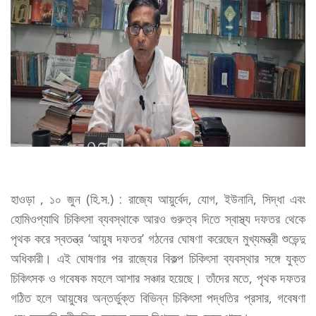
হাওড়া , ১০ জুন (হি.স.) : রাজ্যে আয়ুর্বেদ, যোগ, ইউনানি, সিদ্ধা এবং
হোমিওপ্যাথি চিকিৎসা ব্যবস্থাকে আরও গুরুত্ব দিতে স্বাস্থ্য দফতর থেকে
পৃথক করে স্বতন্ত্র ‘আয়ুষ দফতর’ গঠনের ঘোষণা করেছেন মুখ্যমন্ত্রী শুভেন্দু
অধিকারী। এই ঘোষণার পর রাজ্যের বিকল্প চিকিৎসা ব্যবস্থার সঙ্গে যুক্ত
চিকিৎসক ও গবেষক মহলে আশার সঞ্চার হয়েছে। তাঁদের মতে, পৃথক দফতর
গঠিত হলে আয়ুষের অন্তর্ভুক্ত বিভিন্ন চিকিৎসা পদ্ধতির প্রসার, গবেষণা