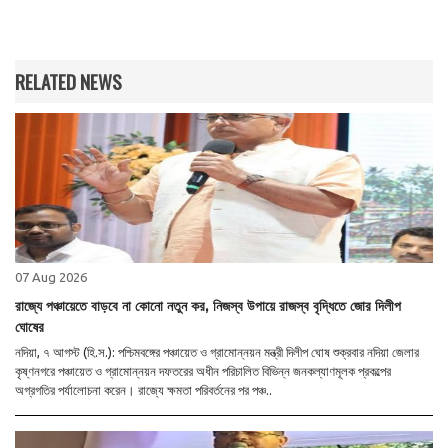
RELATED NEWS
07 Aug 2026
রাজ্যে পঞ্চায়েতে বাড়বে না কোনো নতুন কর, নিজস্ব উপায়ে রাজস্ব বৃদ্ধিতে জোর দিলীপ
ঘোষের
নদিয়া, ৭ আগস্ট (হি.স.): পশ্চিমবঙ্গের পঞ্চায়েত ও গ্রামোন্নয়ন মন্ত্রী দিলীপ ঘোষ শুক্রবার নদিয়া জেলার
কৃষ্ণনগরে পঞ্চায়েত ও গ্রামোন্নয়ন দফতরের অধীন পরিচালিত বিভিন্ন জনকল্যাণমূলক প্রকল্পের
অগ্রগতির পর্যালোচনা করেন। রাজ্যে ক্ষমতা পরিবর্তনের পর পঞ্চ..