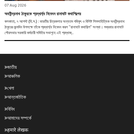
07 Aug 2026
অবনীন্দ্রনাথ ঠাকুরকে শ্রদ্ধার্ঘ্য নিবেদন রানাঘাট কথাশিল্পের
কলকাতা, ৭ আগস্ট (হি.স.) : ভারতীয় চিত্রকলার অন্যতম পথিকৃৎ ও বিশিষ্ট শিশুসাহিত্যিক অবনীন্দ্রনাথ
ঠাকুরের জন্মদিন উপলক্ষে তাঁকে শ্রদ্ধার্ঘ্য নিবেদন করল ''রানাঘাট কথাশিল্প'' সংস্থা। শুক্রবার রানাঘাট
পৌরসভার সরকারি কর্মচারী সমিতির সভাগৃহে এই শ্রদ্ধাজ্..
জাতীয়
আঞ্চলিক
খেলা
আন্তর্জাতিক
বিবিধ
আমাদের সম্পর্কে
हमारे लेखक