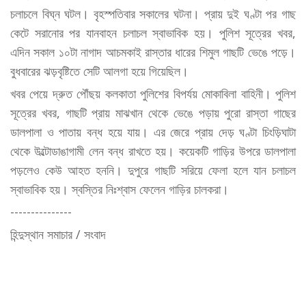
চলাচলে বিঘ্ন ঘটল। বৃহস্পতিবার সকালের ঘটনা। প্রায় দুই ঘণ্টা পর গাছ
কেটে সরানোর পর যানবাহন চলাচল স্বাভাবিক হয়। পুলিশ সূত্রের খবর,
এদিন সকাল ১০টা নাগাদ আচমকাই রাস্তার ধারের শিমুল গাছটি ভেঙে পড়ে।
বুধবারের ঝড়বৃষ্টিতে সেটি আলগা হয়ে গিয়েছিল।
খবর পেয়ে দ্রুত পৌঁছয় কলকাতা পুলিশের বিপর্যয় মোকাবিলা বাহিনী। পুলিশ
সূত্রের খবর, গাছটি প্রায় মাঝখান থেকে ভেঙে পড়ায় পুরো রাস্তা গাছের
ডালপালা ও পাতায় বন্ধ হয়ে যায়। এর জেরে প্রায় দেড় ঘণ্টা চিংড়িঘাটা
থেকে উল্টোডাঙাগামী লেন বন্ধ রাখতে হয়। কয়েকটি গাড়ির উপরে ডালপালা
পড়লেও কেউ আহত হননি। দুপুরে গাছটি সরিয়ে ফেলা হলে যান চলাচল
স্বাভাবিক হয়। স্বস্তির নিঃশ্বাস ফেলেন গাড়ির চালকরা।
---------------
হিন্দুস্থান সমাচার / সংবাদ