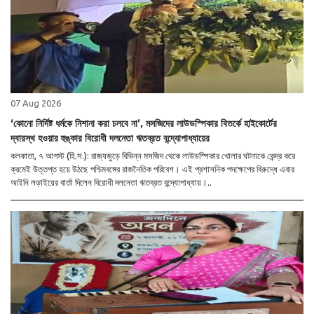
07 Aug 2026
‘কোনো নির্দিষ্ট ধর্মকে নিশানা করা চলবে না’, মসজিদের লাউডস্পিকার বিতর্কে হাইকোর্টের
দ্বারস্থ হওয়ার হুঙ্কার বিরোধী দলনেতা ঋতব্রত বন্দ্যোপাধ্যায়ের
কলকাতা, ৭ আগস্ট (হি.স.): রাজ্যজুড়ে বিভিন্ন মসজিদ থেকে লাউডস্পিকার খোলার ঘটনাকে কেন্দ্র করে
ক্রমেই উত্তপ্ত হয়ে উঠছে পশ্চিমবঙ্গের রাজনৈতিক পরিবেশ। এই প্রশাসনিক পদক্ষেপের বিরুদ্ধে এবার
আইনি লড়াইয়ের বার্তা দিলেন বিরোধী দলনেতা ঋতব্রত বন্দ্যোপাধ্যায়।..