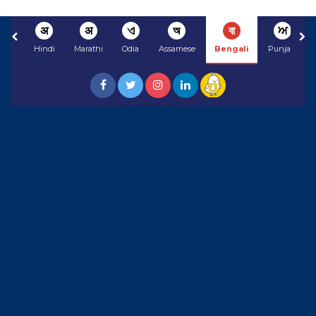
अ
अ
ଏ
অ
বা
ਅ
Hindi
Marathi
Odia
Assamese
Bengali
Punjabi