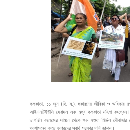
কলকাতা, ১১ জুন (হি. স.): হকারদের জীবিকা ও অধিকার রক্ষা
আইএনটিইউসি সেবাদল এবং মধ্য কলকাতা মহিলা কংগ্রেস। “প
ডাফরিন কলেজের সামনে থেকে শুরু হওয়া মিছিল বৌবাজার মোড
প্রশাসনের কাছে হকারদের স্বার্থ সুরক্ষার দাবি জানান।