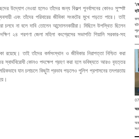
‘কো
র উদ্যোগ নেওয়া হলেও তাঁদের জন্য বিকল্প পুনর্বাসনের কোনও সুস্পষ্ট
হাই
্যবসায়ী এবং তাঁদের পরিবারের জীবিকা সংকটের মুখে পড়তে পারে। তাই
কলক
দ করা চলবে না বলে দাবি তোলেন আন্দোলনকারীরা। মিছিলে উপস্থিত ছিলেন
ঘটন
প্র
 দক্ষিণ ২৪ পরগণা জেলা মহিলা কংগ্রেসের সভাপতি পিয়ালি সরকার-সহ
ঋতব
মিকা রয়েছে। তাই তাঁদের কর্মসংস্থান ও জীবিকার নিরাপত্তা নিশ্চিত করা
দের স্বার্থবিরোধী কোনও পদক্ষেপ গ্রহণ করা হলে ভবিষ্যতে আরও বৃহত্তর
ময়িকভাবে যান চলাচলে কিছুটা প্রভাব পড়লেও পুলিশ প্রশাসনের তৎপরতায়
 হয়।
07
অবন
কলক
অবন
সংস