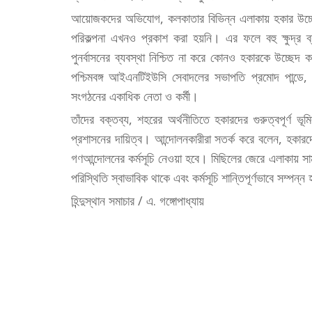
আয়োজকদের অভিযোগ, কলকাতার বিভিন্ন এলাকায় হকার উচ্ছেদে
পরিকল্পনা এখনও প্রকাশ করা হয়নি। এর ফলে বহু ক্ষুদ্র ব
পুনর্বাসনের ব্যবস্থা নিশ্চিত না করে কোনও হকারকে উচ্ছে
পশ্চিমবঙ্গ আইএনটিইউসি সেবাদলের সভাপতি প্রমোদ পান্ডে,
সংগঠনের একাধিক নেতা ও কর্মী।
তাঁদের বক্তব্য, শহরের অর্থনীতিতে হকারদের গুরুত্বপূর্ণ ভূ
প্রশাসনের দায়িত্ব। আন্দোলনকারীরা সতর্ক করে বলেন, হকার
গণআন্দোলনের কর্মসূচি নেওয়া হবে। মিছিলের জেরে এলাকায় সা
পরিস্থিতি স্বাভাবিক থাকে এবং কর্মসূচি শান্তিপূর্ণভাবে সম্পন্ন
হিন্দুস্থান সমাচার / এ. গঙ্গোপাধ্যায়