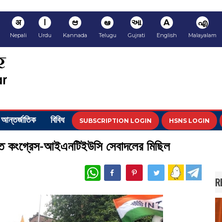
अ
ا
ಆ
ఆ
આ
A
എ
Nepali
Urdu
Kannada
Telugu
Gujrati
English
Malayalam
আন্তর্জাতিক
বিবিধ
SUBSCRIPTION LOGIN
HSNS LOGIN
াবিতে কংগ্রেস-আইএনটিইউসি সেবাদলের মিছিল
WhatsApp
R