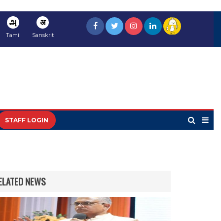
அ
अ
Tamil
Sanskrit
STAFF LOGIN
ELATED NEWS