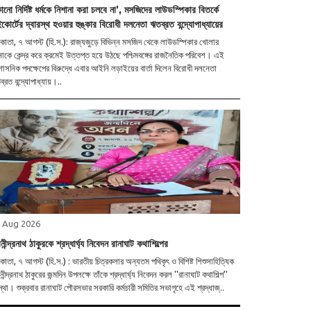
নো নির্দিষ্ট ধর্মকে নিশানা করা চলবে না’, মসজিদের লাউডস্পিকার বিতর্কে
কোর্টের দ্বারস্থ হওয়ার হুঙ্কার বিরোধী দলনেতা ঋতব্রত বন্দ্যোপাধ্যায়ের
াতা, ৭ আগস্ট (হি.স.): রাজ্যজুড়ে বিভিন্ন মসজিদ থেকে লাউডস্পিকার খোলার
াকে কেন্দ্র করে ক্রমেই উত্তপ্ত হয়ে উঠছে পশ্চিমবঙ্গের রাজনৈতিক পরিবেশ। এই
শাসনিক পদক্ষেপের বিরুদ্ধে এবার আইনি লড়াইয়ের বার্তা দিলেন বিরোধী দলনেতা
্রত বন্দ্যোপাধ্যায়।..
 Aug 2026
ীন্দ্রনাথ ঠাকুরকে শ্রদ্ধার্ঘ্য নিবেদন রানাঘাট কথাশিল্পের
াতা, ৭ আগস্ট (হি.স.) : ভারতীয় চিত্রকলার অন্যতম পথিকৃৎ ও বিশিষ্ট শিশুসাহিত্যিক
ীন্দ্রনাথ ঠাকুরের জন্মদিন উপলক্ষে তাঁকে শ্রদ্ধার্ঘ্য নিবেদন করল ''রানাঘাট কথাশিল্প''
্থা। শুক্রবার রানাঘাট পৌরসভার সরকারি কর্মচারী সমিতির সভাগৃহে এই শ্রদ্ধাজ্..