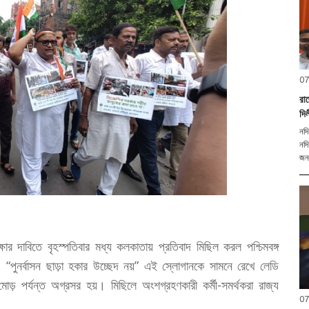
07
রা
দি
নদি
নদি
জনক
র দাবিতে বৃহস্পতিবার মধ্য কলকাতায় প্রতিবাদ মিছিল করল পশ্চিমবঙ্গ
ুনর্বাসন ছাড়া হকার উচ্ছেদ নয়” এই স্লোগানকে সামনে রেখে লেডি
় পর্যন্ত অগ্রসর হয়। মিছিলে অংশগ্রহণকারী কর্মী-সমর্থকরা রাজ্য
07