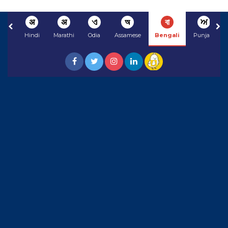
अ
अ
ଏ
অ
বা
ਅ
Hindi
Marathi
Odia
Assamese
Bengali
Punjabi