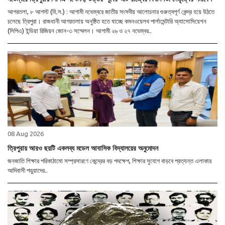
আগরতলা, ৮ আগস্ট (হি.স.) : আগামী নভেম্বরে জাতীয় সংসদীয় আলোচনার গুরুত্বপূর্ণ কেন্দ্র হয়ে উঠতে
চলেছে ত্রিপুরা। রাজধানী আগরতলায় অনুষ্ঠিত হতে যাচ্ছে কমনওয়েলথ পার্লামেন্টারি অ্যাসোসিয়েশন
(সিপিএ) ইন্ডিয়া রিজিয়ন জোন-৩ সম্মেলন। আগামী ২৬ ও ২৭ নভেম্বর..
08 Aug 2026
ত্রিপুরায় আরও ছয়টি একলব্য মডেল আবাসিক বিদ্যালয়ের অনুমোদন
জনজাতি শিক্ষার পরিকাঠামো সম্প্রসারণে কেন্দ্রের বড় পদক্ষেপ, শিক্ষার সুযোগ বাড়বে প্রত্যন্ত এলাকার
আদিবাসী পড়ুয়াদের..