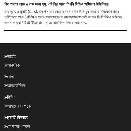
বিল পাশের নামে ২ লক্ষ টাকা ঘুষ, এসিবির জালে গিধনি বিডিও অফিসের ইঞ্জিনিয়ার
ঝাড়গ্রাম, ৬ জুলাই (হি. স.): বিল পাশ করে দেওয়ার নামে ২ লক্ষ টাকা ঘুষ নেওয়ার অভিযোগে রাজ্য
দুর্নীতি দমন শাখা (এসিবি)-র হাতে গ্রেফতার হলেন ঝাড়গ্রামের জামবনি ব্লকের গিধনি বিডিও অফিসের
এক সাব-অ্যাসিস্ট্যান্ট ইঞ্জিনিয়ার। ধৃতের নাম বিমল সাহা। অভিযোগ..
জাতীয়
আঞ্চলিক
খেলা
আন্তর্জাতিক
বিবিধ
আমাদের সম্পর্কে
हमारे लेखक
যোগাযোগ করুন