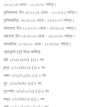
০৯:২২:১৪ থেকে - ১১:০৯:৩১ পর্যন্ত।
কুলিকবেলা: দিন ০৯:২২:১৪ থেকে - ১০:১৫:৫২ পর্যন্ত।
কুলিকরাত্রি: ০৯:০৮:০৫ থেকে - ০৯:৫০:২৭ পর্যন্ত।
কালবেলা: দিন ০২:৫৭:৩০ থেকে - ০৪:৩৮:০৫ পর্যন্ত।
বারবেলা: দিন ০৪:৩৮:০৫ থেকে - ০৬:১৮:৩৯ পর্যন্ত।
কালরাত্রি: ১১:৩৬:২০ থেকে - ১২:৫৫:৪৫ পর্যন্ত।
গ্রহস্ফুট (সূর্য উদয় কালীন):
রবি: ১/২৬/২৪/৫৪ (৫) ১ পদ
চন্দ্র: ০/১২/৪৪/২৪ (১) ৪ পদ
মঙ্গল: ০/২১/২২/৫১ (২) ৩ পদ
বুধ: ২/১৮/৪/৪৮ (৬) ৪ পদ
বৃহস্পতি: ৩/২/২০/২৪ (৭) ৪ পদ
শুক্র: ৩/৩/৪৪/১৫ (৮) ১ পদ
শনি: ১১/১৬/৪৫/৫০ (২৭) ১ পদ