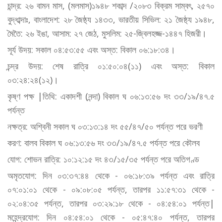
চান্দ্র: ২৬ বামন মাস, (মলমাস)১৯৪৮ শকাব্দ /২০৮৩ বিক্রম সাম্বৎ, ২৫৭০
বুদ্ধাব্দাঃ, বাংলাদেশ: ২৮ জৈষ্ঠ্য ১৪৩৩, ভারতীয় সিভিল: ২১ জৈষ্ঠ্য ১৯৪৮,
মৈতৈ: ২৬ ইঙা, আসাম: ২৭ জেঠ, মুসলিম: ২৫-জ্বিলহজ্জ-১৪৪৭ হিজরী।
সূর্য উদয়: সকাল ০৪:৫৩:৫৫ এবং অস্ত: বিকাল ০৬:১৮:৩৪।
চন্দ্র উদয়: শেষ রাত্রি ০১:৫০:০৪(১১) এবং অস্ত: বিকাল
০৩:২৪:২৪(১২)।
কৃষ্ণ পক্ষ |তিথি: একাদশী (নন্দা) বিকাল ঘ ০৬:১৩:৫৬ দং ৩৩/১৯/৪৭.৫
পর্যন্ত
নক্ষত্র: অশ্বিনী সকাল ঘ ০৩:১৩:১৪ দং ৫৫/৪৭/৫০ পর্যন্ত পরে ভরণী
করণ: বালব বিকাল ঘ ০৬:১৩:৫৬ দং ৩৩/১৯/৪৭.৫ পর্যন্ত পরে কৌলব
যোগ: শোভন রাত্রি: ১০:১২:১৫ দং ৪৩/১৫/৩৫ পর্যন্ত পরে অতিগণ্ড
অমৃতযোগ: দিন ০৩:৩৭:৪৪ থেকে - ০৬:১৮:৩৯ পর্যন্ত এবং রাত্রি
০৭:০১:০১ থেকে - ০৯:০৮:০৫ পর্যন্ত, তারপর ১১:৫৭:৩১ থেকে -
০২:০৪:৩৫ পর্যন্ত, তারপর ০৩:২৯:১৮ থেকে - ০৪:৫৪:০১ পর্যন্ত|
মহেন্দ্রযোগ: দিন ০৪:৫৪:০১ থেকে - ০৫:৪৭:৪০ পর্যন্ত, তারপর