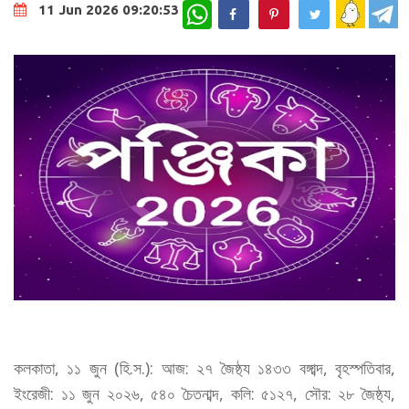
WhatsApp
11 Jun 2026 09:20:53
কলকাতা, ১১ জুন (হি.স.): আজ: ২৭ জৈষ্ঠ্য ১৪৩৩ বঙ্গাব্দ, বৃহস্পতিবার,
ইংরেজী: ১১ জুন ২০২৬, ৫৪০ চৈতনাব্দ, কলি: ৫১২৭, সৌর: ২৮ জৈষ্ঠ্য,