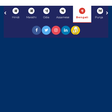
अ
अ
ଏ
অ
বা
ਅ
Hindi
Marathi
Odia
Assamese
Bengali
Punjabi