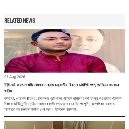
RELATED NEWS
06 Aug 2026
সিন্ডিকেট ও তোলাবাজি মামলায় দেবরাজ চক্রবর্তীর বিরুদ্ধে চার্জশিট পেশ, জামিনের আবেদন
খারিজ
কলকাতা, ৬ আগস্ট (হি.স.) : বিধাননগর পুরনিগমের প্রাক্তন কাউন্সিলর তথা তৃণমূল কংগ্রেসের প্রাক্তন
বিধায়ক অদিতি মুন্সীর স্বামী দেবরাজ চক্রবর্তীর গ্রেফতারের ৩৫ দিন পর পুলিশ বৃহস্পতিবার বারাসাত
আদালতে তাঁর বিরুদ্ধে চার্জশিট পেশ করল। সিন্ডিকেট পরিচালনা ..