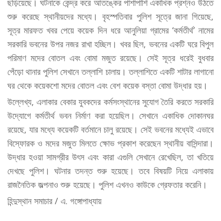
ছড়িয়েছে। ঘটনাকে কেন্দ্র করে আতঙ্কের পাশাপাশি একাধিক প্রশ্নও উঠতে
শুরু করেছে স্থানীয়দের মধ্যে। বৃহস্পতিবার পুলিশ সূত্রে জানা গিয়েছে,
সূত্র মারফত খবর পেয়ে কয়েক দিন ধরে আনুলিয়া গ্রামের ‘কর্মতীর্থ’ নামের
সরকারি ভবনের উপর নজর রাখা হচ্ছিল। খবর ছিল, ভবনের একটি ঘরে বিপুল
পরিমাণ মদের বোতল এবং বোমা মজুত রয়েছে। সেই সূত্র ধরেই বুধবার
পেঁড়ো থানার পুলিশ সেখানে তল্লাশি চালায়। তল্লাশিতে একটি শাটার লাগানো
ঘর থেকে কয়েকশো মদের বোতল এবং বেশ কয়েক বস্তা বোমা উদ্ধার হয়।
উল্লেখ্য, এলাকার বেকার যুবকদের কর্মসংস্থানের সুযোগ তৈরি করতে সরকারি
উদ্যোগে কর্মতীর্থ ভবন নির্মাণ করা হয়েছিল। সেখানে একাধিক দোকানঘর
রয়েছে, যার মধ্যে কয়েকটি বর্তমানে চালু রয়েছে। সেই ভবনের মধ্যেই এভাবে
বিস্ফোরক ও মদের মজুত মিলতে ক্ষোভ প্রকাশ করেছেন স্থানীয় বাসিন্দারা।
উদ্ধার হওয়া সামগ্রীর উৎস এবং কারা এগুলি সেখানে রেখেছিল, তা খতিয়ে
দেখছে পুলিশ। ঘটনার তদন্ত শুরু হয়েছে। তবে বিষয়টি নিয়ে এলাকায়
রাজনৈতিক জল্পনাও শুরু হয়েছে। পুলিশ এখনও কাউকে গ্রেফতার করেনি।
হিন্দুস্থান সমাচার / এ. গঙ্গোপাধ্যায়