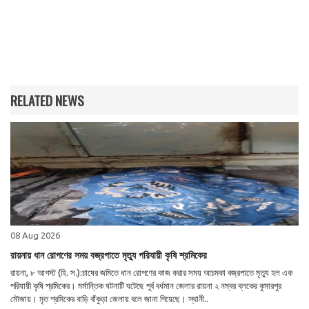
RELATED NEWS
08 Aug 2026
রায়নায় ধান রোপণের সময় বজ্রপাতে মৃত্যু পরিযায়ী কৃষি শ্রমিকের
রায়না, ৮ আগস্ট (হি. স.):চাষের জমিতে ধান রোপণের কাজ করার সময় আচমকা বজ্রপাতে মৃত্যু হল এক
পরিযায়ী কৃষি শ্রমিকের। মর্মান্তিক ঘটনাটি ঘটেছে পূর্ব বর্ধমান জেলার রায়না ২ নম্বর ব্লকের কুমারপুর
মৌজায়। মৃত শ্রমিকের বাড়ি বাঁকুড়া জেলায় বলে জানা গিয়েছে। স্থানী..