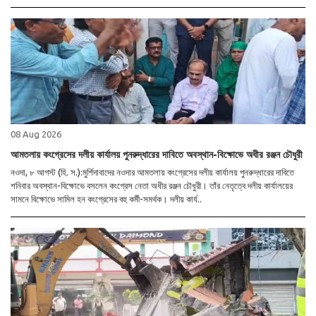
08 Aug 2026
আমতলায় কংগ্রেসের দলীয় কার্যালয় পুনরুদ্ধারের দাবিতে অবস্থান-বিক্ষোভে অধীর রঞ্জন চৌধুরী
নওদা, ৮ আগস্ট (হি. স.):মুর্শিদাবাদের নওদার আমতলায় কংগ্রেসের দলীয় কার্যালয় পুনরুদ্ধারের দাবিতে
শনিবার অবস্থান-বিক্ষোভে বসলেন কংগ্রেস নেতা অধীর রঞ্জন চৌধুরী। তাঁর নেতৃত্বে দলীয় কার্যালয়ের
সামনে বিক্ষোভে সামিল হন কংগ্রেসের বহু কর্মী-সমর্থক। দলীয় কার্য..