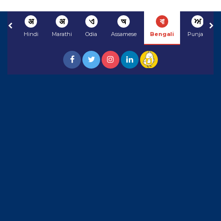
अ
अ
ଏ
অ
বা
ਅ
Hindi
Marathi
Odia
Assamese
Bengali
Punjabi