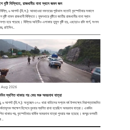
পে বৃষ্টি দিল্লিতে, রাজধানীর নানা স্থলে জমল জল
দিল্লি, ৬ আগস্ট (হি.স.): আবহাওয়া দফতরের পূর্বাভাস মতোই বৃহস্পতিবার সকালে
পে বৃষ্টি নামল রাজধানী দিল্লিতে। মুষলধারে বৃষ্টিতে জাতীয় রাজধানীর নানা স্থান
গ্ন হয়ে পড়েছে। দিল্লির আইটিও এলাকায় তুমুল বৃষ্টি হয়, এছাড়াও রফি মার্গ, সংসদ
বর, রাইসিন..
 Aug 2026
দিন স্থগিত থাকার পর ফের শুরু অমরনাথ যাত্রা
মু, ৬ আগস্ট (হি.স.): অনুচ্ছেদ ৩৭০ ধারা বাতিলের সপ্তম বর্ষ উপলক্ষ্যে নিরাপত্তাজনিত
্কতামূলক পদক্ষেপ হিসেবে বুধবার স্থগিত রাখা হয়েছিল অমরনাথ যাত্রা। একদিন
গিত থাকার পর, বৃহস্পতিবার বার্ষিক অমরনাথ যাত্রা পুনরায় শুরু হয়েছে। জম্মুর ভগবতী
 ..