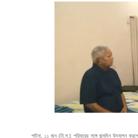
পাটনা, ১১ জুন (হি.স.): পরিবারের সঙ্গে জন্মদিন উদযাপন করলে