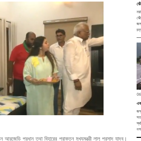
ঝেঁ
নয়া
ঝেঁ
জলম
চত্
06
এক
জম্
সতর
স্থ
নগর
ন আরজেডি প্রধান তথা বিহারের প্রাক্তন মুখ্যমন্ত্রী লালু প্রসাদ যাদব।