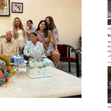
06
উত
প্র
বিপ
হার
২ট
06