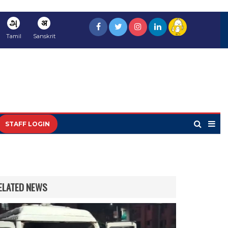
அ
अ
Tamil
Sanskrit
STAFF LOGIN
ELATED NEWS