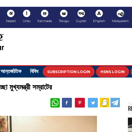
अ
ا
ಆ
ఆ
આ
A
എ
Nepali
Urdu
Kannada
Telugu
Gujrati
English
Malayalam
আন্তর্জাতিক
বিবিধ
SUBSCRIPTION LOGIN
HSNS LOGIN
ছা মুখ্যমন্ত্রী সম্রাটের
WhatsApp
R