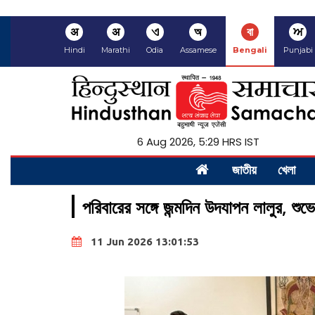
अ
अ
ଏ
অ
বা
ਅ
Hindi
Marathi
Odia
Assamese
Bengali
Punjabi
6 Aug 2026, 5:29 HRS IST
জাতীয়
খেলা
পরিবারের সঙ্গে জন্মদিন উদযাপন লালুর, শুভেচ্
11 Jun 2026 13:01:53