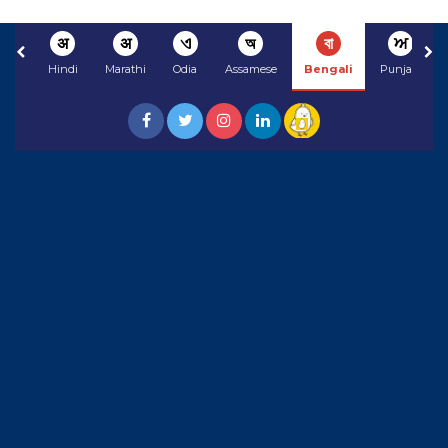
अ
अ
ଏ
অ
বা
ਅ
Hindi
Marathi
Odia
Assamese
Bengali
Punjabi