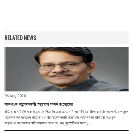
RELATED NEWS
06 Aug 2026
ঝাড়খণ্ডে আন্দোলনকারী পড়ুয়াদের সমর্থন কংগ্রেসের
রাঁচি, ৬ আগস্ট (হি.স.): ঝাড়খণ্ডে পিএসসি এবং এসএসসি-সহ বিভিন্ন পরীক্ষায় অনিয়মের অভিযোগ তুলে
আন্দোলন শুরু করেছেন পড়ুয়ারা। এবার আন্দোলনকারী পড়ুয়াদের প্রতি সমর্থন জানালো কংগ্রেস।
ঝাড়খণ্ডে কংগ্রেসের দায়িত্বপ্রাপ্ত নেতা কে. রাজু বৃহস্পতিবার জানান,..