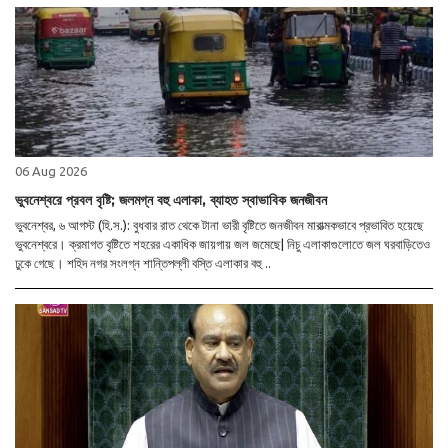
06 Aug 2026
ভুবনেশ্বরে প্রবল বৃষ্টি; জলমগ্ন বহু এলাকা, ব্যাহত স্বাভাবিক জনজীবন
ভুবনেশ্বর, ৬ আগস্ট (হি.স.): বুধবার রাত থেকে টানা ভারী বৃষ্টিতে জনজীবন মারাত্মকভাবে প্রভাবিত হয়েছে
ভুবনেশ্বরে। ক্রমাগত বৃষ্টিতে শহরের একাধিক জায়গায় জল জমেছে| নিচু এলাকাগুলোতে জল ঘরবাড়িতেও
ঢুকে গেছে। শহিদ নগর সংলগ্ন শান্তিপল্লী বস্তি এলাকার বহু ..