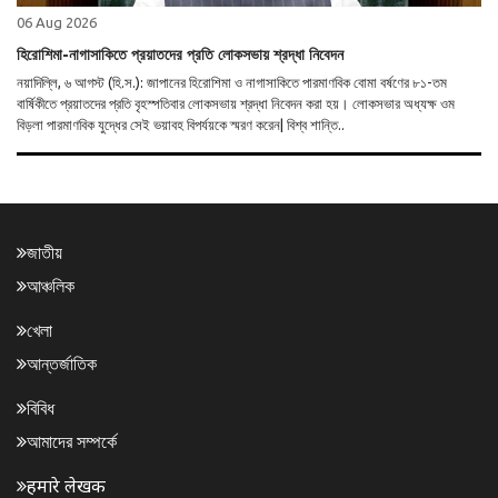
06 Aug 2026
হিরোশিমা-নাগাসাকিতে প্রয়াতদের প্রতি লোকসভায় শ্রদ্ধা নিবেদন
নয়াদিল্লি, ৬ আগস্ট (হি.স.): জাপানের হিরোশিমা ও নাগাসাকিতে পারমাণবিক বোমা বর্ষণের ৮১-তম
বার্ষিকীতে প্রয়াতদের প্রতি বৃহস্পতিবার লোকসভায় শ্রদ্ধা নিবেদন করা হয়। লোকসভার অধ্যক্ষ ওম
বিড়লা পারমাণবিক যুদ্ধের সেই ভয়াবহ বিপর্যয়কে স্মরণ করেন| বিশ্ব শান্তি..
জাতীয়
আঞ্চলিক
খেলা
আন্তর্জাতিক
বিবিধ
আমাদের সম্পর্কে
हमारे लेखक