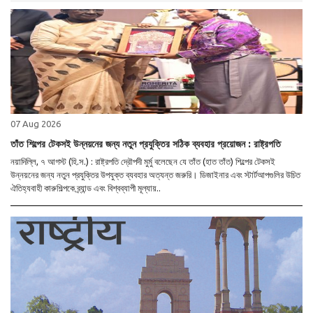
07 Aug 2026
তাঁত শিল্পের টেকসই উন্নয়নের জন্য নতুন প্রযুক্তির সঠিক ব্যবহার প্রয়োজন : রাষ্ট্রপতি
নয়াদিল্লি, ৭ আগস্ট (হি.স.) : রাষ্ট্রপতি দ্রৌপদী মুর্মু বলেছেন যে তাঁত (হাত তাঁত) শিল্পের টেকসই
উন্নয়নের জন্য নতুন প্রযুক্তির উপযুক্ত ব্যবহার অত্যন্ত জরুরি। ডিজাইনার এবং স্টার্টআপগুলির উচিত
ঐতিহ্যবাহী কারুশিল্পকে ব্র্যান্ড এবং বিশ্বব্যাপী মূল্যায়..