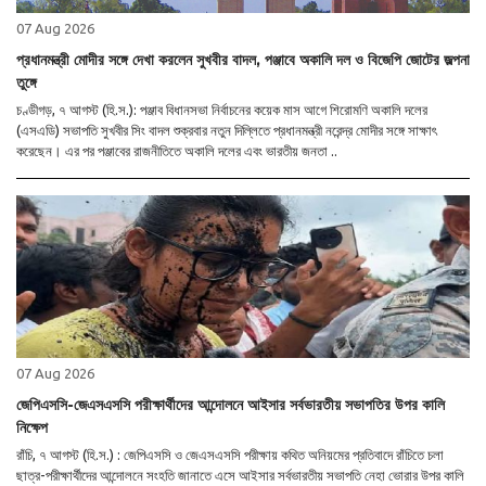
07 Aug 2026
প্রধানমন্ত্রী মোদীর সঙ্গে দেখা করলেন সুখবীর বাদল, পঞ্জাবে অকালি দল ও বিজেপি জোটের জল্পনা
তুঙ্গে
চণ্ডীগড়, ৭ আগস্ট (হি.স.): পঞ্জাব বিধানসভা নির্বাচনের কয়েক মাস আগে শিরোমণি অকালি দলের
(এসএডি) সভাপতি সুখবীর সিং বাদল শুক্রবার নতুন দিল্লিতে প্রধানমন্ত্রী নরেন্দ্র মোদীর সঙ্গে সাক্ষাৎ
করেছেন। এর পর পঞ্জাবের রাজনীতিতে অকালি দলের এবং ভারতীয় জনতা ..
07 Aug 2026
জেপিএসসি-জেএসএসসি পরীক্ষার্থীদের আন্দোলনে আইসার সর্বভারতীয় সভাপতির উপর কালি
নিক্ষেপ
রাঁচি, ৭ আগস্ট (হি.স.) : জেপিএসসি ও জেএসএসসি পরীক্ষায় কথিত অনিয়মের প্রতিবাদে রাঁচিতে চলা
ছাত্র-পরীক্ষার্থীদের আন্দোলনে সংহতি জানাতে এসে আইসার সর্বভারতীয় সভাপতি নেহা ভোরার উপর কালি