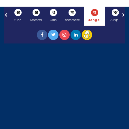
अ
अ
ଏ
অ
বা
ਅ
Hindi
Marathi
Odia
Assamese
Bengali
Punjabi