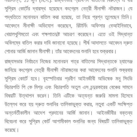
সুপ্রিম কোর্টের দ্বারস্থ হয়েছেন কংগ্রেস নেত্রী মীনাক্ষী নটরাজন। যে
পদ্ধতিতে মনোনয়ন বাতিল করা হয়েছে, তা নিয়ে প্রশ্ন তুলেছেন তিনি।
আবেদনে মীনাক্ষী অভিযোগ করেছেন, রিটার্নিং অফিসার বেআইনিভাবে,
খেয়ালখুশিমতো এবং পক্ষপাতদুষ্ট আচরণ করেছেন। এতে ওই সিদ্ধান্ত
অবিলম্বে বাতিল করার দাবি জানানো হয়েছে। শীর্ষ আদালতে আবেদন দ্রুত
শোনার আর্জি জানান মীনাক্ষী। তাঁর আবেদনের শুনানি হবে শুক্রবার।
রাজ্যসভার নির্বাচনে নিজের মনোনয়ন পত্র বাতিলের সিদ্ধান্তকে চ্যালেঞ্জ
জানিয়ে কংগ্রেস নেত্রী মীনাক্ষী নটরাজনের করা আবেদনের শুনানি শুক্রবার
সুপ্রিম কোর্টে হবে। বৃহস্পতিবার প্রবীণ আইনজীবী অভিষেক মনু সিংভি
বিচারপতি পি কে মিশ্র এবং বিচারপতি অতুল এস চন্দুরকারের বেঞ্চের সামনে
বিষয়টি উত্থাপন করেন। তিনি এটিকে অত্যন্ত জরুরি মামলা হিসেবে
উল্লেখ করে হয় দ্রুত শুনানির তালিকাভুক্ত করার, নতুবা একটি সংক্ষিপ্ত
অন্তর্বর্তীকালীন আদেশ প্রদানের আর্জি জানান। আইনজীবীর বক্তব্য
বিবেচনা করে সুপ্রিম কোর্ট আগামীকাল শুনানির জন্য বিষয়টি তালিকাভুক্ত
করেছে।