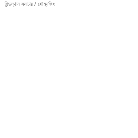
হিন্দুস্থান সমাচার / সৌম্যজিৎ