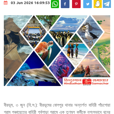
WhatsApp
03 Jun 2026 16:09:53
বীরভূম, ৩ জুন (হি.স.): বীরভূমের বোলপুর থানার অন্তর্গত বাহিরী পাঁচশোয়া
গ্রাম পঞ্চায়েতের বাহিরী পূর্বপাড়া গ্রামে এক তৃণমূল কর্মীকে নৃশংসভাবে খুনের