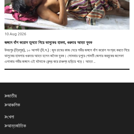
10 Aug 2026
জঙ্গলে বাঁশ করোল তুলতে গিয়ে ভালুকের হামলা, গুরুতর আহত যুবক
উদয়পুর (ত্রিপুরা), ১০ আগস্ট (হি.স.) : জুম চাষের কাজ সেরে গভীর জঙ্গলে বাঁশ করোল সংগ্রহ করতে গিয়ে
ভালুকের হামলায় গুরুতর আহত হলেন জনৈক যুবক। সোমবার দুপুরে গোমতী জেলার করবুকের জলেফা
এলাকার গভীর জঙ্গলে এই ঘটনাকে কেন্দ্র করে চাঞ্চল্য ছড়িয়ে পড়ে। আহত ..
জাতীয়
আঞ্চলিক
খেলা
আন্তর্জাতিক