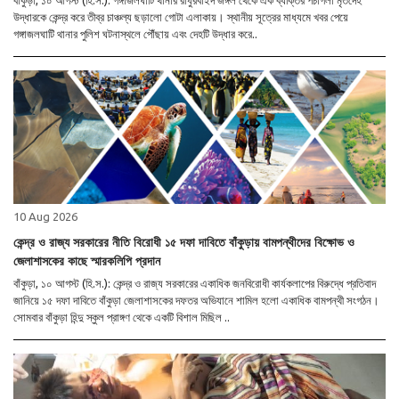
বাঁকুড়া, ১০ আগস্ট (হি.স.): গঙ্গাজলঘাটি থানার রাধুরবাইদ জঙ্গল থেকে এক ব্যক্তির পচাগলা মৃতদেহ
উদ্ধারকে কেন্দ্র করে তীব্র চাঞ্চল্য ছড়ালো গোটা এলাকায়। স্থানীয় সূত্রের মাধ্যমে খবর পেয়ে
গঙ্গাজলঘাটি থানার পুলিশ ঘটনাস্থলে পৌঁছায় এবং দেহটি উদ্ধার করে..
10 Aug 2026
কেন্দ্র ও রাজ্য সরকারের নীতি বিরোধী ১৫ দফা দাবিতে বাঁকুড়ায় বামপন্থীদের বিক্ষোভ ও
জেলাশাসকের কাছে স্মারকলিপি প্রদান
বাঁকুড়া, ১০ আগস্ট (হি.স.): কেন্দ্র ও রাজ্য সরকারের একাধিক জনবিরোধী কার্যকলাপের বিরুদ্ধে প্রতিবাদ
জানিয়ে ১৫ দফা দাবিতে বাঁকুড়া জেলাশাসকের দফতর অভিযানে শামিল হলো একাধিক বামপন্থী সংগঠন।
সোমবার বাঁকুড়া হিন্দু স্কুল প্রাঙ্গণ থেকে একটি বিশাল মিছিল ..