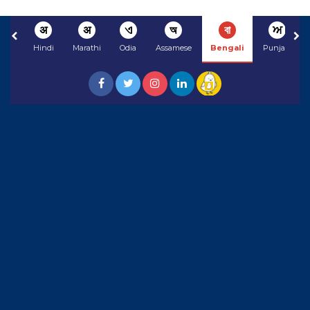
अ
अ
ଏ
অ
বা
ਅ
Hindi
Marathi
Odia
Assamese
Bengali
Punjabi