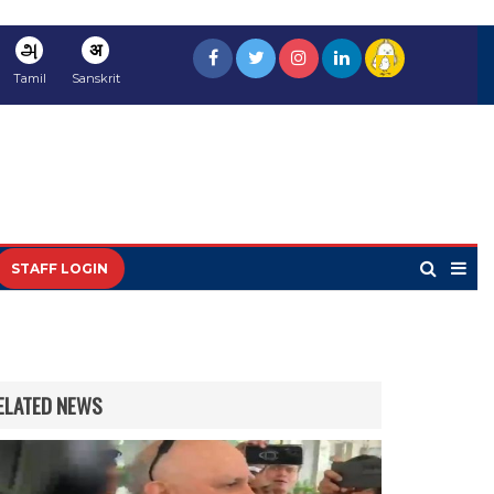
அ
अ
Tamil
Sanskrit
STAFF LOGIN
ELATED NEWS