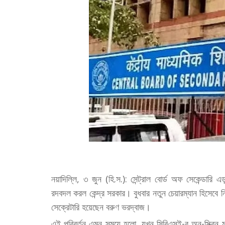
নয়াদিল্লি, ৩ জুন (হি.স.): সেন্ট্রাল বোর্ড অফ সেকেন্ডারি এ
রদবদল করল কেন্দ্র সরকার। বুধবার নতুন চেয়ারম্যান হিসেবে ন
সেক্রেটারি হয়েছেন বরুণ ভরদ্বাজ।
এই পরিবর্তন এমন সময়ে হলো, যখন সিবিএসই-র অন-স্ক্রিন মার্ক