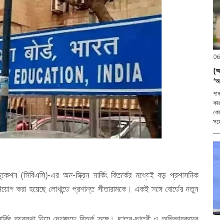
06
(আ
‘আ
পান
কার
কোর
সঙ্
ডুকেশন (সিবিএসি)-এর অন-স্ক্রিন মার্কিং বিতর্কের মধ্যেই বড় প্রশাসনিক
িয়োগ করা হয়েছে লোখান্ডে প্রশান্ত সীতারামকে। একই সঙ্গে বোর্ডের নতুন
িং ব্যবস্থা নিয়ে দেশজুড়ে বিতর্ক তুঙ্গে। ছাত্র-ছাত্রী ও অভিভাবকদের