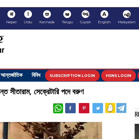
अ
ا
ಆ
ఆ
આ
A
എ
Nepali
Urdu
Kannada
Telugu
Gujrati
English
Malayalam
আন্তর্জাতিক
বিবিধ
SUBSCRIPTION LOGIN
HSNS LOGIN
ন্ত সীতারাম, সেক্রেটারি পদে বরুণ
WhatsApp
R