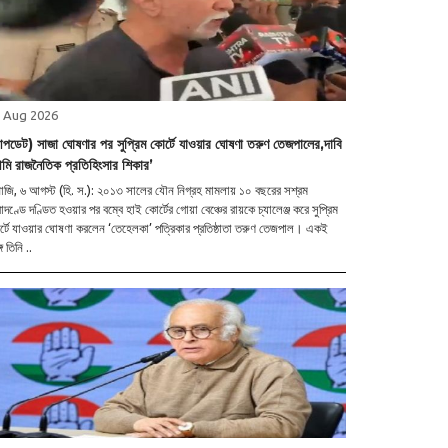
 Aug 2026
পডেট) সাজা ঘোষণার পর সুপ্রিম কোর্টে যাওয়ার ঘোষণা তরুণ তেজপালের,দাবি
মি রাজনৈতিক প্রতিহিংসার শিকার’
াজি, ৬ আগস্ট (হি. স.): ২০১৩ সালের যৌন নিগ্রহ মামলায় ১০ বছরের সশ্রম
াদণ্ডে দণ্ডিত হওয়ার পর বম্বে হাই কোর্টের গোয়া বেঞ্চের রায়কে চ্যালেঞ্জ করে সুপ্রিম
্টে যাওয়ার ঘোষণা করলেন ‘তেহেলকা’ পত্রিকার প্রতিষ্ঠাতা তরুণ তেজপাল। একই
গে তিনি ..