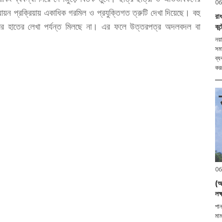
06
্যায়ন প্রক্রিয়ায় একাধিক গরমিল ও প্রযুক্তিগত ত্রুটি দেখা দিয়েছে। বহু
রাধ
পত্রের হাতের লেখা পর্যন্ত মিলছে না। এর ফলে উত্তরপত্র অদলবদল বা
কন্
নয়
সম
ব্য
করত
06
(আ
লক্
পান
মাম