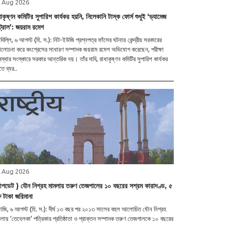
 Aug 2026
াকৃষ্ণন কমিটির সুপারিশ কার্যকর হয়নি, নিলেকানি টাস্ক ফোর্স শুধুই ‘ড্যামেজ
ট্রোল’: জয়রাম রমেশ
াদিল্লি, ৬ আগস্ট (হি. স.): নিট-ইউজি প্রশ্নপত্র ফাঁসের ঘটনায় কেন্দ্রীয় সরকারের
ালোচনা করে কংগ্রেসের সাধারণ সম্পাদক জয়রাম রমেশ অভিযোগ করেছেন, পরীক্ষা
বস্থার সংস্কারে সরকার আন্তরিক নয়। তাঁর দাবি, রাধাকৃষ্ণন কমিটির সুপারিশ কার্যকর
ে ব্যর..
 Aug 2026
পডেট ) যৌন নিগ্রহ মামলায় তরুণ তেজপালের ১০ বছরের সশ্রম কারাদণ্ড, ৫
ষ টাকা জরিমানা
াজি, ৬ আগস্ট (হি. স.): দীর্ঘ ১৩ বছর পর ২০১৩ সালের বহুল আলোচিত যৌন নিগ্রহ
লায় ‘তেহেলকা’ পত্রিকার প্রতিষ্ঠাতা ও প্রাক্তন সম্পাদক তরুণ তেজপালকে ১০ বছরের