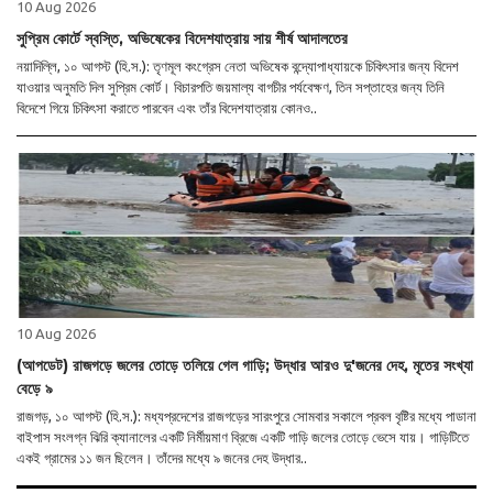
10 Aug 2026
সুপ্রিম কোর্টে স্বস্তি, অভিষেকের বিদেশযাত্রায় সায় শীর্ষ আদালতের
নয়াদিল্লি, ১০ আগস্ট (হি.স.): তৃণমূল কংগ্রেস নেতা অভিষেক বন্দ্যোপাধ্যায়কে চিকিৎসার জন্য বিদেশ
যাওয়ার অনুমতি দিল সুপ্রিম কোর্ট। বিচারপতি জয়মাল্য বাগচীর পর্যবেক্ষণ, তিন সপ্তাহের জন্য তিনি
বিদেশে গিয়ে চিকিৎসা করাতে পারবেন এবং তাঁর বিদেশযাত্রায় কোনও..
10 Aug 2026
(আপডেট) রাজগড়ে জলের তোড়ে তলিয়ে গেল গাড়ি; উদ্ধার আরও দু'জনের দেহ, মৃতের সংখ্যা
বেড়ে ৯
রাজগড়, ১০ আগস্ট (হি.স.): মধ্যপ্রদেশের রাজগড়ের সারংপুরে সোমবার সকালে প্রবল বৃষ্টির মধ্যে পাডানা
বাইপাস সংলগ্ন ঝিরি ক্যানালের একটি নির্মীয়মাণ ব্রিজে একটি গাড়ি জলের তোড়ে ভেসে যায়। গাড়িটিতে
একই গ্রামের ১১ জন ছিলেন। তাঁদের মধ্যে ৯ জনের দেহ উদ্ধার..