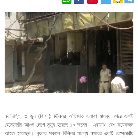
নয়াদিল্লি, ৩ জুন (হি.স.): দিল্লির অভিজাত এলাকা মালব্য নগরে একটি
রেস্তোরাঁয় আগুন লেগে মৃত্যু হয়েছে ১০ জনের। এছাড়াও বেশ কয়েকজন
আহত হয়েছেন। বুধবার সকালে দিল্লির মালব্য নগরের একটি রেস্তোরাঁয়