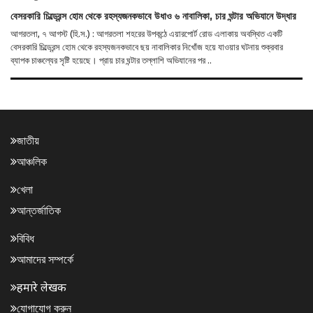
বেসরকারি চিল্ড্রেন্স হোম থেকে রহস্যজনকভাবে উধাও ৬ নাবালিকা, চার ঘন্টার অভিযানে উদ্ধার
আগরতলা, ৭ আগস্ট (হি.স.) : আগরতলা শহরের উপকন্ঠে এয়ারপোর্ট রোড এলাকায় অবস্থিত একটি
বেসরকারি চিল্ড্রেন্স হোম থেকে রহস্যজনকভাবে ছয় নাবালিকার নিখোঁজ হয়ে যাওয়ার ঘটনায় শুক্রবার
ব্যাপক চাঞ্চল্যের সৃষ্টি হয়েছে। প্রায় চার ঘন্টার তল্লাশি অভিযানের পর ..
জাতীয়
আঞ্চলিক
খেলা
আন্তর্জাতিক
বিবিধ
আমাদের সম্পর্কে
हमारे लेखक
যোগাযোগ করুন