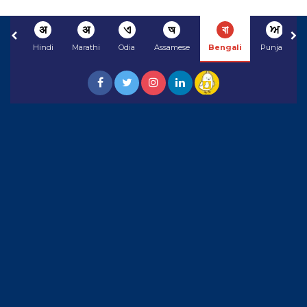
अ
अ
ଏ
অ
বা
ਅ
Hindi
Marathi
Odia
Assamese
Bengali
Punjabi