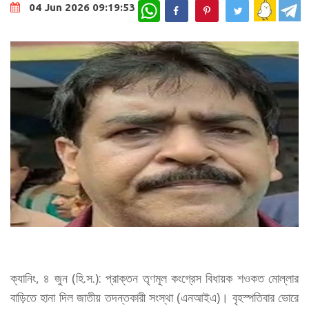
WhatsApp
04 Jun 2026 09:19:53
ক্যানিং, ৪ জুন (হি.স.): প্রাক্তন তৃণমূল কংগ্রেস বিধায়ক শওকত মোল্লার
বাড়িতে হানা দিল জাতীয় তদন্তকারী সংস্থা (এনআইএ)। বৃহস্পতিবার ভোরে