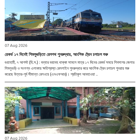
07 Aug 2026
রেকর্ড ১৭ দিনেই শিমলুগুড়িতে রেলপথ পুনরুদ্ধার, আংশিক ট্রেন চলাচল শুরু
গুয়াহাটি, ৭ আগস্ট (হি.স.) : বন্যার ভয়াবহ ধাক্কা সামলে মাত্র ১৭ দিনের রেকর্ড সময়ে শিবসাগর জেলার
শিমলুগুড়ি ও সংলগ্ন এলাকায় ক্ষতিগ্রস্ত রেললাইন পুনরুদ্ধার করে আংশিক ট্রেন চলাচল পুনরায় শুরু
করেছে উত্তর-পূর্ব সীমান্ত রেলওয়ে (এনএফআর)। প্রতিকূল আবহাওয়া ..
07 Aug 2026