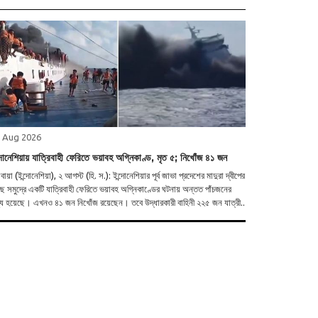
 Aug 2026
্দোনেশিয়ায় যাত্রিবাহী ফেরিতে ভয়াবহ অগ্নিকাণ্ড, মৃত ৫; নিখোঁজ ৪১ জন
াবায়া (ইন্দোনেশিয়া), ২ আগস্ট (হি. স.): ইন্দোনেশিয়ার পূর্ব জাভা প্রদেশের মাদুরা দ্বীপের
ে সমুদ্রে একটি যাত্রিবাহী ফেরিতে ভয়াবহ অগ্নিকাণ্ডের ঘটনায় অন্তত পাঁচজনের
্যু হয়েছে। এখনও ৪১ জন নিখোঁজ রয়েছেন। তবে উদ্ধারকারী বাহিনী ২২৫ জন যাত্রী..