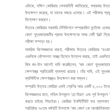
এদিকে, দক্ষিণ কোরিয়ার সেনাবাহিনী জানিয়েছে, শুক্রবার উত্
উৎক্ষেপণ করেছে, যা তাদের নজরে এসেছে। এই পরীক্ষার প্রযু
বিশ্লেষণ করছেন।
উত্তর কোরিয়ার সরকারি টেলিভিশনে সম্প্রচারিত ফুটেজে একের 
কোন' যুদ্ধজাহাজটির প্রথম উৎক্ষেপণের সময় সেটি উল্টে গি
পরীক্ষা সম্পন্ন হয়।
সামরিক বিশেষজ্ঞদের ধারণা, পরীক্ষায় উত্তর কোরিয়ার 'হওয়া
এগুলিকে কৌশলগত অস্ত্র হিসেবে উল্লেখ করছে, তাই এগুলিতে
কিম জং-উন আগেই দাবি করেছিলেন, 'কাং কোন' যুদ্ধজাহাজে বি
ক্ষেপণাস্ত্র প্রতিরোধী ব্যবস্থা রয়েছে। তাঁর দাবি, এই যুদ
ব্যালিস্টিক ক্ষেপণাস্ত্রও উৎক্ষেপণ করা সম্ভব।
সম্প্রতি উত্তর কোরিয়া একই শ্রেণির আর একটি ৫,০০০ টনের 
বিশেষজ্ঞদের মতে, পশ্চিম উপকূলে 'চো হিয়ন' এবং পূর্ব উপকূল
করতে চাইছে পিয়ংইয়ং। কোরিয়া ইনস্টিটিউট ফর ন্যাশন
প্রতিষ্ঠার ৭৮তম বর্ষপূর্তি উপলক্ষে 'কাং কোন'-কে আনুষ্ঠানিক