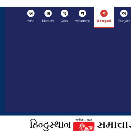
अ
अ
ଏ
অ
বা
ਅ
Hindi
Marathi
Odia
Assamese
Bengali
Punjabi