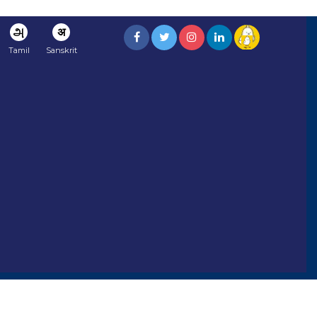
அ
अ
Tamil
Sanskrit