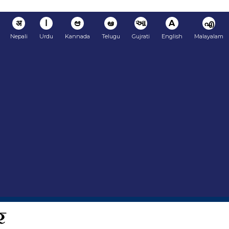
अ
ا
ಆ
ఆ
આ
A
എ
Nepali
Urdu
Kannada
Telugu
Gujrati
English
Malayalam