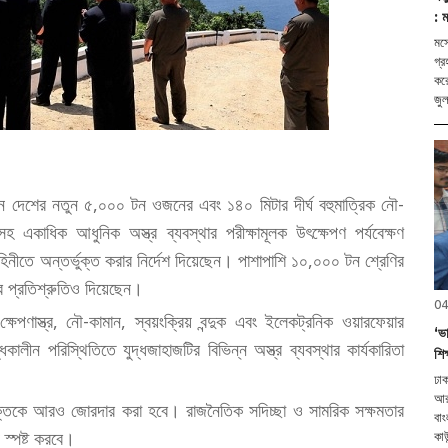
: 
মস্
গ্র
করে
জুল
ন দেশের নতুন ৫,০০০ টন ওজনের এবং ১৪০ মিটার দীর্ঘ বহুমাত্রিক নৌ-
হ একাধিক আধুনিক অস্ত্র ব্যবস্থার পরীক্ষামূলক উৎক্ষেপণ পর্যবেক্ষণ
নীতে অন্তর্ভুক্ত করার নির্দেশ দিয়েছেন। পাশাপাশি ১০,০০০ টন শ্রেণির
 প্রতিশ্রুতিও দিয়েছেন।
04
েপণাস্ত্র, নৌ-কামান, স্বয়ংক্রিয় বন্দুক এবং ইলেকট্রনিক ওয়ারফেয়ার
‘ভ
কালীন পরিস্থিতিতে যুদ্ধজাহাজটির বিভিন্ন অস্ত্র ব্যবস্থার কার্যকারিতা
শি
ঢাক
আরও
্তিকে আরও জোরদার করা হবে। রাজনৈতিক সদিচ্ছা ও সামরিক সক্ষমতার
বাং
 স্পষ্ট করবে।
কাউ