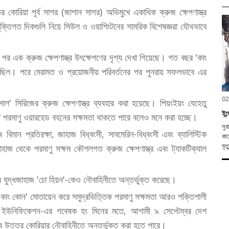
তর কোরিয়া পূর্ব সাগর (জাপান সাগর) অভিমুখে একাধিক ক্রুজ ক্ষেপণাস্ত্র
ক্তিগত দিকগুলি নিয়ে সিউল ও ওয়াশিংটনের সামরিক বিশেষজ্ঞরা যৌথভাবে
পর এক ক্রুজ ক্ষেপণাস্ত্র উৎক্ষেপণের দৃশ্য দেখা গিয়েছে। গত বছর 'কাং
য়েছিল। পরে মেরামত ও প্রয়োজনীয় পরিবর্তনের পর পুনরায় সফলভাবে এর
02
সাল' সিরিজের ক্রুজ ক্ষেপণাস্ত্র ব্যবহার করা হয়েছে। পিয়ংইয়ং যেহেতু
ইন
 পরমাণু ওয়ারহেড বহনের সক্ষমতা থাকতে পারে বলেও মনে করা হচ্ছে।
সুর
মান প্রতিরক্ষা, জাহাজ বিধ্বংসী, সাবমেরিন-বিধ্বংসী এবং ব্যালিস্টিক
কাছ
্ধজাহাজ থেকে পরমাণু সক্ষম কৌশলগত ক্রুজ ক্ষেপণাস্ত্র এবং ট্যাকটিক্যাল
মৃত
যুদ্ধজাহাজ 'চো হিয়ন'-কেও নৌবাহিনীতে অন্তর্ভুক্ত করেছে।
ে 'কাং কোন' মোতায়েন করে সমুদ্রভিত্তিক পরমাণু সক্ষমতা আরও শক্তিশালী
াল ইউনিফিকেশন-এর গবেষক হং মিনের মতে, আগামী ৯ সেপ্টেম্বর দেশ
ভাবে উত্তর কোরিয়ার নৌবাহিনীতে অন্তর্ভুক্ত করা হতে পারে।