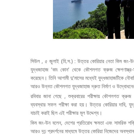
সিউল , ৫ জুলাই (হি.স.) : উত্তর কোরিয়ার নেতা কিম জং-উ
যুদ্ধজাহাজ 'কাং কোন' থেকে কৌশলগত ক্রুজ ক্ষেপণাস্ত্র-স
করেছেন। তিনি আগামী দু'মাসের মধ্যেই যুদ্ধজাহাজটিকে নৌবাহি
আরও উন্নত কৌশলগত যুদ্ধজাহাজ দ্রুত নির্মাণ ও উদ্বোধনের
রবিবার জানা গেছে , শুক্রবারের পরীক্ষায় কৌশলগত ক্রুজ ক্ষ
ব্যবস্থার সফল পরীক্ষা করা হয়। উত্তর কোরিয়ার দাবি, যুদ্ধ
যাচাই করাই ছিল এই পরীক্ষার মূল উদ্দেশ্য।
কিম জং-উন বলেন, দেশের প্রতিরোধ ক্ষমতা এবং সামরিক শক
আরও দৃঢ় প্রদর্শনের মাধ্যমে উত্তর কোরিয়া নিজেদের অবস্থান