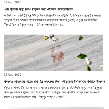
05 Aug 2026
এয়ার ইন্ডিয়ার নতুন সিইও নিযুক্ত হলেন টেভোল্ডে গ্যাবরেমারিয়াম
নয়াদিল্লি, ৫ আগস্ট (হি.স.): টাটা গোষ্ঠীর মালিকানাধীন এয়ার ইন্ডিয়া ইথিওপিয়ান এয়ারলাইন্স গ্রুপের
প্রাক্তন প্রধান টেভোল্ডে গ্যাবরেমারিয়ামকে ব্যবস্থাপনা পরিচালক (এমডি) ও মুখ্য নির্বাহী কর্মকর্তা
(সিইও) হিসেবে নিযুক্ত করেছে। তিনি ক্যাম্পবেল উইলসন-..
05 Aug 2026
মাধবগঞ্জে লালচন্দনের পায়ের ছাপ ঘিরে ভক্তদের ভিড়, শ্রীকৃষ্ণের উপস্থিতির বিশ্বাসে উচ্ছ্বাস
বাঁকুড়া, ৫ আগস্ট (হি. স.): লালচন্দনের পায়ের ছাপে ভগবান শ্রীকৃষ্ণের উপস্থিতি অনুভব করে বিষ্ণুপুরের
মাধবগঞ্জ এলাকার বাসিন্দারা মেতে উঠেছেন ভক্তি ও আনন্দে। বিষ্ণুপুরবাসীর এই কৃষ্ণভক্তির নেপথ্যে
রয়েছে এক অলৌকিক ঘটনার দাবি। বিষ্ণুপুর শহরের ১০ নম্বর..