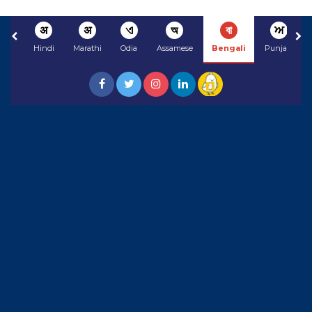
अ
अ
ଏ
অ
বা
ਅ
Hindi
Marathi
Odia
Assamese
Bengali
Punjabi