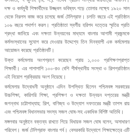
দক্ষ ও কর্মমুখী শিক্ষার্থীদের উজ্জ্বল ভবিষ্যৎ গড়ে তোলার লক্ষ্যে ১৯২০ সাল
থেকে নিরলস কাজ করে চলেছে জর্জ টেলিগ্রাফ। চলতি বছরে এই প্রতিষ্ঠান
১০৬ বছরে পদার্পণ করল। প্রতিষ্ঠাতা স্বর্গীয় হরিপদ দত্তের স্মৃতির প্রতি
শ্রদ্ধা জানিয়ে এবং দক্ষতা উন্নয়নের মাধ্যমে বাংলার আগামী প্রজন্মকে
কর্মসংস্থানের সুযোগ করে দেওয়ার উদ্দেশ্যে তিন দিনব্যাপী এক কর্মমেলার
আয়োজন করেছে প্রতিষ্ঠানটি।
উক্ত কর্মমেলায় অংশগ্রহণ করেছেন প্রায় ১,০০০ প্রশিক্ষণপ্রাপ্ত
শিক্ষার্থী। এর পাশাপাশি ১০০-রও বেশি শীর্ষস্থানীয় সংস্থা ও শিল্পপ্রতিষ্ঠান
এই নিয়োগ প্রক্রিয়ায় অংশ নিয়েছে।
কর্মমেলার উদ্বোধনী অনুষ্ঠানে এদিন উপস্থিত ছিলেন পশ্চিমবঙ্গ সরকারের
উচ্চশিক্ষা, কারিগরি শিক্ষা, প্রশিক্ষণ ও দক্ষতা উন্নয়ন দপ্তরের মন্ত্রী
জগন্নাথ চট্টোপাধ্যায়; শিল্প, বাণিজ্য ও উদ্যোগ দফতরের মন্ত্রী তাপস রায়
এবং পশ্চিমবঙ্গ বিধানসভার সদস্য সজল ঘোষ-সহ একাধিক বিশিষ্ট অতিথি।
মঙ্গলবার অনুষ্ঠানে বক্তব্য রাখতে গিয়ে বিধায়ক সজল ঘোষ বলেন, অসাধারণ
পরিবেশ। জর্জ টেলিগ্রাফ বাংলার গর্ব। বেসরকারি উদ্যোগে শিক্ষাক্ষেত্রে এটি