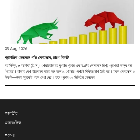
05 Aug 2026
প্রাথমিক লেনদেনে গতি সেনসেক্সে, চাপে নিফটি
নয়াদিল্লি, ৫ আগস্ট (হি.স.): শেয়ারবাজারে বুধবার প্রথম এক ঘণ্টার লেনদেনে মিশ্র প্রবণতা লক্ষ্য করা
গিয়েছে। বাজার বেশ ইতিবাচক ভাবে শুরু হলেও, খোলার পরপরই বিক্রির চাপ তৈরি হয়। ফলে সেনসেক্স ও
নিফটি—উভয় সূচকেই পতন দেখা দেয়। তবে প্রথম ২০ মিনিটের লেনদেন..
জাতীয়
আঞ্চলিক
খেলা