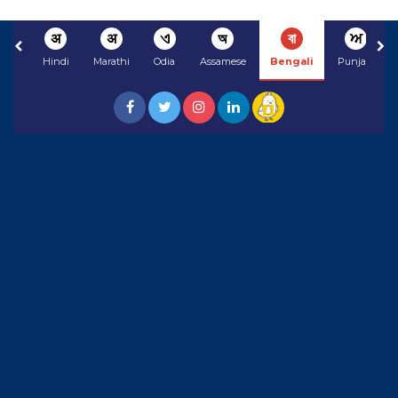
अ
अ
ଏ
অ
বা
ਅ
Hindi
Marathi
Odia
Assamese
Bengali
Punjabi