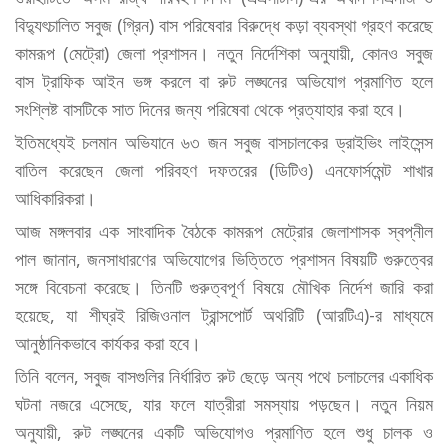
বিদ্যুৎচালিত সবুজ (গ্রিন) বাস পরিষেবার বিরুদ্ধে কড়া ব্যবস্থা গ্রহণ করেছে
কামরূপ (মেট্রো) জেলা প্রশাসন। নতুন নির্দেশিকা অনুযায়ী, কোনও সবুজ
বাস ট্রাফিক আইন ভঙ্গ করলে বা রুট লঙ্ঘনের অভিযোগ প্রমাণিত হলে
সংশ্লিষ্ট বাসটিকে সাত দিনের জন্য পরিষেবা থেকে প্রত্যাহার করা হবে।
ইতিমধ্যেই চলমান অভিযানে ৬৩ জন সবুজ বাসচালকের ড্রাইভিং লাইসেন্স
বাতিল করেছেন জেলা পরিবহণ দফতরের (ডিটিও) এনফোর্সমেন্ট শাখার
আধিকারিকরা।
আজ মঙ্গলবার এক সাংবাদিক বৈঠকে কামরূপ মেট্রোর জেলাশাসক স্বপ্নীল
পাল জানান, জনসাধারণের অভিযোগের ভিত্তিতে প্রশাসন বিষয়টি গুরুত্বের
সঙ্গে বিবেচনা করেছে। তিনটি গুরুত্বপূর্ণ বিষয়ে মৌখিক নির্দেশ জারি করা
হয়েছে, যা শীঘ্রই রিজিওনাল ট্রান্সপোর্ট অথরিটি (আরটিএ)-র মাধ্যমে
আনুষ্ঠানিকভাবে কার্যকর করা হবে।
তিনি বলেন, সবুজ বাসগুলির নির্ধারিত রুট ছেড়ে অন্য পথে চলাচলের একাধিক
ঘটনা নজরে এসেছে, যার ফলে যাত্রীরা সমস্যায় পড়ছেন। নতুন নিয়ম
অনুযায়ী, রুট লঙ্ঘনের একটি অভিযোগও প্রমাণিত হলে শুধু চালক ও