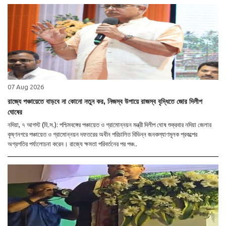
07 Aug 2026
রাজ্যে পঞ্চায়েতে বাড়বে না কোনো নতুন কর, নিজস্ব উপায়ে রাজস্ব বৃদ্ধিতে জোর দিলীপ
ঘোষের
নদিয়া, ৭ আগস্ট (হি.স.): পশ্চিমবঙ্গের পঞ্চায়েত ও গ্রামোন্নয়ন মন্ত্রী দিলীপ ঘোষ শুক্রবার নদিয়া জেলার
কৃষ্ণনগরে পঞ্চায়েত ও গ্রামোন্নয়ন দফতরের অধীন পরিচালিত বিভিন্ন জনকল্যাণমূলক প্রকল্পের
অগ্রগতির পর্যালোচনা করেন। রাজ্যে ক্ষমতা পরিবর্তনের পর পঞ্চ..