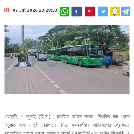
WhatsApp
07 Jul 2026 23:28:53
গুয়াহাটি, ৭ জুলাই (হি.স.) : ট্রাফিক আইন লঙ্ঘন, নির্ধারিত রুট থেকে
বিচ্যুতি এবং যাত্রী নিরাপত্তা নিয়ে ক্ৰমবৰ্ধমান অভিযোগের প্রেক্ষিতে
গুয়াহাটিতে ‘অসম রাজ্য পরিবহণ নিগম’ (এএসটিসি)-এর অধীন সিএনজি ও