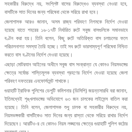
সহকারীর বিরুদ্ধে নয়, সংশ্লিষ্ট বাসের বিরুদ্ধেও ব্যবস্থা নেওয়া হবে,
বাসটিকে সাত দিনের জন্য পরিষেবা থেকে সরিয়ে রাখা হবে।
জেলাশাসক আরও জানান, অসম রাজ্য পরিবহণ নিগমকে নির্দেশ দেওয়া
হয়েছে যাতে শহরের ১৬-১৭টি নির্ধারিত রুটে সবুজ বাসগুলিকে সমানভাবে
বণ্টন করা হয়। তিনি বলেন, কিছু রুটে অতিরিক্ত বাস চলাচলের ফলে
পরিচালনাগত সমস্যা তৈরি হচ্ছে। তাই সব রুটে ভারসাম্যপূর্ণ পরিষেবা নিশ্চিত
করতে বাস বণ্টনের নির্দেশ দেওয়া হয়েছে।
এছাড়া মোটরযান আইনের অধীনে সবুজ বাস সংক্রান্ত যে কোনও নিয়মভঙ্গের
ক্ষেত্রে সর্বোচ্চ শাস্তিমূলক ব্যবস্থা গ্রহণের নির্দেশ দেওয়া হয়েছে জেলা
পরিবহণ দফতরের এনফোর্সমেন্ট শাখাকে।
গুয়াহাটি ট্রাফিক পুলিশের ডেপুটি কমিশনার (ডিসিপি) জয়ন্তসারথি বরা জানান,
ইতিমধ্যেই শৃঙ্খলাভঙ্গের অভিযোগে ৬৩ জন চালকের লাইসেন্স বাতিল করা
হয়েছে। তিনি বলেন, জেলাশাসক শুধু চালক বা সহকারীর বিরুদ্ধে নয়,
নিয়মভঙ্গকারী বাসটিকেও সাত দিনের জন্য রাস্তা থেকে সরিয়ে রাখার নির্দেশ
দিয়েছেন। আরটিও-র যে কোনও নিয়ম লঙ্ঘনের ক্ষেত্রে গুয়াহাটি পুলিশ কঠোর
ব্যবস্থা নেবে।