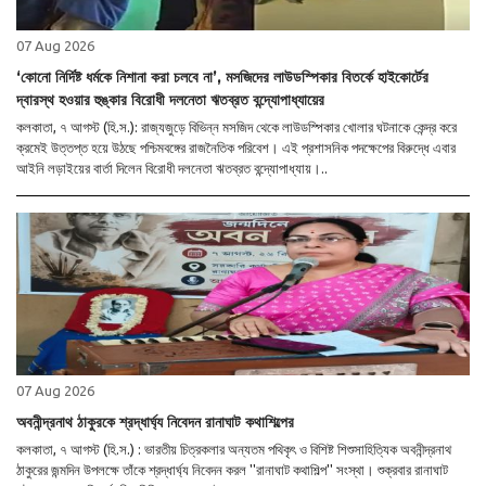
07 Aug 2026
‘কোনো নির্দিষ্ট ধর্মকে নিশানা করা চলবে না’, মসজিদের লাউডস্পিকার বিতর্কে হাইকোর্টের
দ্বারস্থ হওয়ার হুঙ্কার বিরোধী দলনেতা ঋতব্রত বন্দ্যোপাধ্যায়ের
কলকাতা, ৭ আগস্ট (হি.স.): রাজ্যজুড়ে বিভিন্ন মসজিদ থেকে লাউডস্পিকার খোলার ঘটনাকে কেন্দ্র করে
ক্রমেই উত্তপ্ত হয়ে উঠছে পশ্চিমবঙ্গের রাজনৈতিক পরিবেশ। এই প্রশাসনিক পদক্ষেপের বিরুদ্ধে এবার
আইনি লড়াইয়ের বার্তা দিলেন বিরোধী দলনেতা ঋতব্রত বন্দ্যোপাধ্যায়।..
07 Aug 2026
অবনীন্দ্রনাথ ঠাকুরকে শ্রদ্ধার্ঘ্য নিবেদন রানাঘাট কথাশিল্পের
কলকাতা, ৭ আগস্ট (হি.স.) : ভারতীয় চিত্রকলার অন্যতম পথিকৃৎ ও বিশিষ্ট শিশুসাহিত্যিক অবনীন্দ্রনাথ
ঠাকুরের জন্মদিন উপলক্ষে তাঁকে শ্রদ্ধার্ঘ্য নিবেদন করল ''রানাঘাট কথাশিল্প'' সংস্থা। শুক্রবার রানাঘাট