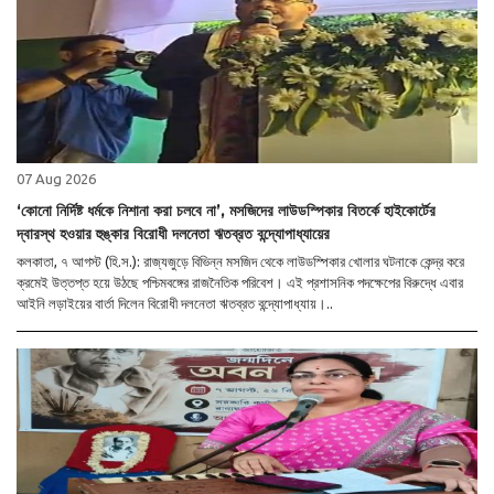
07 Aug 2026
‘কোনো নির্দিষ্ট ধর্মকে নিশানা করা চলবে না’, মসজিদের লাউডস্পিকার বিতর্কে হাইকোর্টের
দ্বারস্থ হওয়ার হুঙ্কার বিরোধী দলনেতা ঋতব্রত বন্দ্যোপাধ্যায়ের
কলকাতা, ৭ আগস্ট (হি.স.): রাজ্যজুড়ে বিভিন্ন মসজিদ থেকে লাউডস্পিকার খোলার ঘটনাকে কেন্দ্র করে
ক্রমেই উত্তপ্ত হয়ে উঠছে পশ্চিমবঙ্গের রাজনৈতিক পরিবেশ। এই প্রশাসনিক পদক্ষেপের বিরুদ্ধে এবার
আইনি লড়াইয়ের বার্তা দিলেন বিরোধী দলনেতা ঋতব্রত বন্দ্যোপাধ্যায়।..