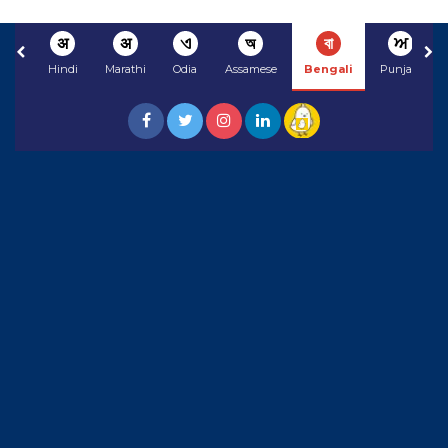
अ
अ
ଏ
অ
বা
ਅ
Hindi
Marathi
Odia
Assamese
Bengali
Punjabi