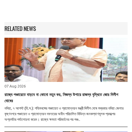
RELATED NEWS
07 Aug 2026
রাজ্যে পঞ্চায়েতে বাড়বে না কোনো নতুন কর, নিজস্ব উপায়ে রাজস্ব বৃদ্ধিতে জোর দিলীপ
ঘোষের
নদিয়া, ৭ আগস্ট (হি.স.): পশ্চিমবঙ্গের পঞ্চায়েত ও গ্রামোন্নয়ন মন্ত্রী দিলীপ ঘোষ শুক্রবার নদিয়া জেলার
কৃষ্ণনগরে পঞ্চায়েত ও গ্রামোন্নয়ন দফতরের অধীন পরিচালিত বিভিন্ন জনকল্যাণমূলক প্রকল্পের
অগ্রগতির পর্যালোচনা করেন। রাজ্যে ক্ষমতা পরিবর্তনের পর পঞ্চ..