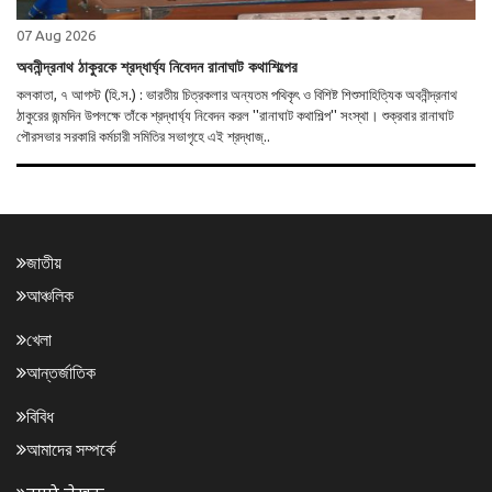
07 Aug 2026
অবনীন্দ্রনাথ ঠাকুরকে শ্রদ্ধার্ঘ্য নিবেদন রানাঘাট কথাশিল্পের
কলকাতা, ৭ আগস্ট (হি.স.) : ভারতীয় চিত্রকলার অন্যতম পথিকৃৎ ও বিশিষ্ট শিশুসাহিত্যিক অবনীন্দ্রনাথ
ঠাকুরের জন্মদিন উপলক্ষে তাঁকে শ্রদ্ধার্ঘ্য নিবেদন করল ''রানাঘাট কথাশিল্প'' সংস্থা। শুক্রবার রানাঘাট
পৌরসভার সরকারি কর্মচারী সমিতির সভাগৃহে এই শ্রদ্ধাজ্..
জাতীয়
আঞ্চলিক
খেলা
আন্তর্জাতিক
বিবিধ
আমাদের সম্পর্কে