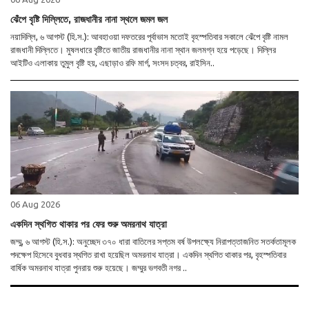
ঝেঁপে বৃষ্টি দিল্লিতে, রাজধানীর নানা স্থলে জমল জল
নয়াদিল্লি, ৬ আগস্ট (হি.স.): আবহাওয়া দফতরের পূর্বাভাস মতোই বৃহস্পতিবার সকালে ঝেঁপে বৃষ্টি নামল
রাজধানী দিল্লিতে। মুষলধারে বৃষ্টিতে জাতীয় রাজধানীর নানা স্থান জলমগ্ন হয়ে পড়েছে। দিল্লির
আইটিও এলাকায় তুমুল বৃষ্টি হয়, এছাড়াও রফি মার্গ, সংসদ চত্বর, রাইসিন..
06 Aug 2026
একদিন স্থগিত থাকার পর ফের শুরু অমরনাথ যাত্রা
জম্মু, ৬ আগস্ট (হি.স.): অনুচ্ছেদ ৩৭০ ধারা বাতিলের সপ্তম বর্ষ উপলক্ষ্যে নিরাপত্তাজনিত সতর্কতামূলক
পদক্ষেপ হিসেবে বুধবার স্থগিত রাখা হয়েছিল অমরনাথ যাত্রা। একদিন স্থগিত থাকার পর, বৃহস্পতিবার
বার্ষিক অমরনাথ যাত্রা পুনরায় শুরু হয়েছে। জম্মুর ভগবতী নগর ..