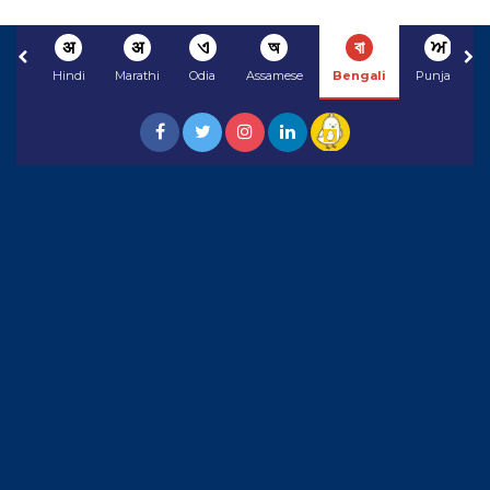
अ
अ
ଏ
অ
বা
ਅ
Hindi
Marathi
Odia
Assamese
Bengali
Punjabi