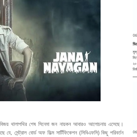
06
ডি
মুম
নিয
২০২
নির
িনেতা বিজয় থালাপথির শেষ সিনেমা জন নায়কন আবারও আলোচনায় এসেছে।
ে যে, সেন্ট্রাল বোর্ড অফ ফিল্ম সার্টিফিকেশন (সিবিএফসি) কিছু পরিবর্তন
06