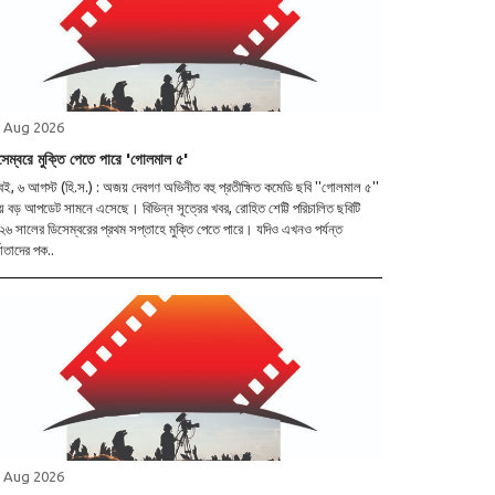
 Aug 2026
সেম্বরে মুক্তি পেতে পারে 'গোলমাল ৫'
্বই, ৬ আগস্ট (হি.স.) : অজয় দেবগণ অভিনীত বহু প্রতীক্ষিত কমেডি ছবি ''গোলমাল ৫''
়ে বড় আপডেট সামনে এসেছে। বিভিন্ন সূত্রের খবর, রোহিত শেট্টি পরিচালিত ছবিটি
৬ সালের ডিসেম্বরের প্রথম সপ্তাহে মুক্তি পেতে পারে। যদিও এখনও পর্যন্ত
্মাতাদের পক..
 Aug 2026