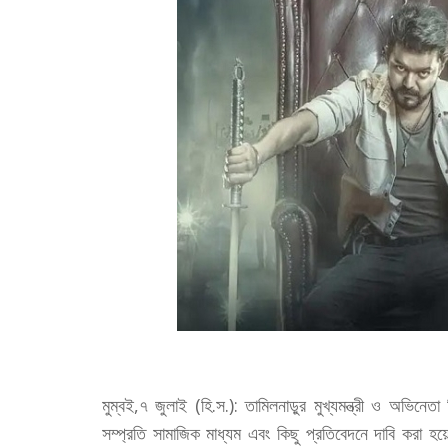
মুম্বই,৭ জুলাই (হি.স.): তামিলনাড়ুর মুখ্যমন্ত্রী ও অভ
সম্প্রতি সামাজিক মাধ্যম এবং কিছু প্রতিবেদনে দাবি করা হয়েছ