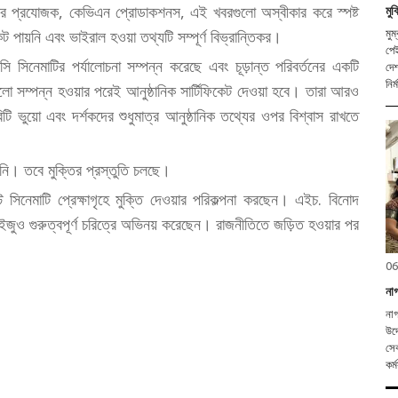
টির প্রযোজক, কেভিএন প্রোডাকশনস, এই খবরগুলো অস্বীকার করে স্পষ্ট
মু
েট পায়নি এবং ভাইরাল হওয়া তথ্যটি সম্পূর্ণ বিভ্রান্তিকর।
মুম্বই, ৬ আগস্ট
পেই
সিনেমাটির পর্যালোচনা সম্পন্ন করেছে এবং চূড়ান্ত পরিবর্তনের একটি
দেশ
নির্
লো সম্পন্ন হওয়ার পরেই আনুষ্ঠানিক সার্টিফিকেট দেওয়া হবে। তারা আরও
বিটি ভুয়ো এবং দর্শকদের শুধুমাত্র আনুষ্ঠানিক তথ্যের ওপর বিশ্বাস রাখতে
়নি। তবে মুক্তির প্রস্তুতি চলছে।
সিনেমাটি প্রেক্ষাগৃহে মুক্তি দেওয়ার পরিকল্পনা করছেন। এইচ. বিনোদ
ইজুও গুরুত্বপূর্ণ চরিত্রে অভিনয় করেছেন। রাজনীতিতে জড়িত হওয়ার পর
06
নাগ
নাগ
উদ্
সেব
কর্ম