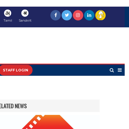
அ
अ
Tamil
Sanskrit
STAFF LOGIN
ELATED NEWS