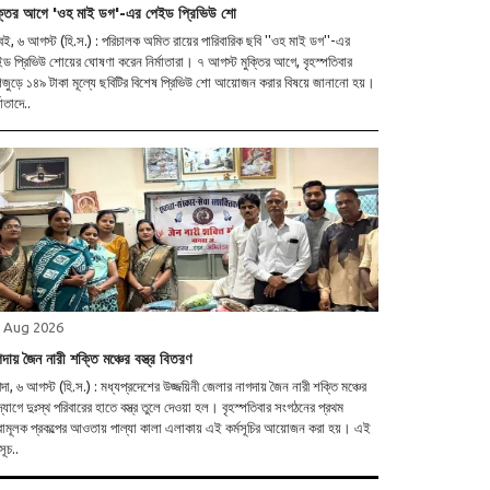
ক্তির আগে 'ওহ মাই ডগ'-এর পেইড প্রিভিউ শো
 (হি.স.) : পরিচালক অমিত রায়ের পারিবারিক ছবি ''ওহ মাই ডগ''-এর
ড প্রিভিউ শোয়ের ঘোষণা করেন নির্মাতারা। ৭ আগস্ট মুক্তির আগে, বৃহস্পতিবার
জুড়ে ১৪৯ টাকা মূল্যে ছবিটির বিশেষ প্রিভিউ শো আয়োজন করার বিষয়ে জানানো হয়।
মাতাদে..
 Aug 2026
দায় জৈন নারী শক্তি মঞ্চের বস্ত্র বিতরণ
দা, ৬ আগস্ট (হি.স.) : মধ্যপ্রদেশের উজ্জয়িনী জেলার নাগদায় জৈন নারী শক্তি মঞ্চের
যোগে দুঃস্থ পরিবারের হাতে বস্ত্র তুলে দেওয়া হল। বৃহস্পতিবার সংগঠনের প্রথম
ামূলক প্রকল্পের আওতায় পাল্যা কালা এলাকায় এই কর্মসূচির আয়োজন করা হয়। এই
সূচ..