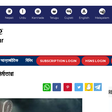
अ
ا
ಆ
ఆ
આ
A
എ
Nepali
Urdu
Kannada
Telugu
Gujrati
English
Malayalam
আন্তর্জাতিক
বিবিধ
SUBSCRIPTION LOGIN
HSNS LOGIN
্মাতারা
WhatsApp
R