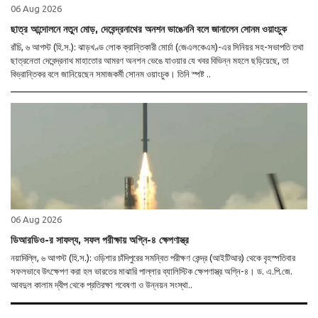
06 Aug 2026
ছাত্র আন্দোলনে নতুন মোড়, দেবেন্দ্রনাথের অনশন ভাঙেননি বলে জানালেন সোনম ওয়াংচুক
রাঁচি, ৬ আগস্ট (হি.স.): ঝাড়খণ্ড লোক ক্রান্তিকারী মোর্চা (জেএলকেএম)-এর সিনিয়র সহ-সভাপতি তথা
ছাত্রনেতা দেবেন্দ্রনাথ মাহাতোর আমরণ অনশন ভেঙে যাওয়ার যে খবর বিভিন্ন মহলে ছড়িয়েছে, তা
বিভ্রান্তিকর বলে জানিয়েছেন সমাজকর্মী সোনম ওয়াংচুক। তিনি স্পষ্ট ..
06 Aug 2026
ডিআরডিও-র সাফল্য, সফল পরীক্ষায় অগ্নি-৪ ক্ষেপণাস্ত্র
নয়াদিল্লি, ৬ আগস্ট (হি.স.): ওড়িশার চাঁদিপুরের সমন্বিত পরীক্ষণ কেন্দ্র (আইটিআর) থেকে বৃহস্পতিবার
সফলভাবে উৎক্ষেপণ করা হল ভারতের মাঝারি পাল্লার ব্যালিস্টিক ক্ষেপণাস্ত্র অগ্নি-৪। ড. এ.পি.জে.
আবদুল কালাম দ্বীপ থেকে প্রতিরক্ষা গবেষণা ও উন্নয়ন সংস্থা..