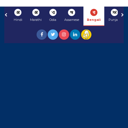
अ
अ
ଏ
অ
বা
ਅ
Hindi
Marathi
Odia
Assamese
Bengali
Punjabi