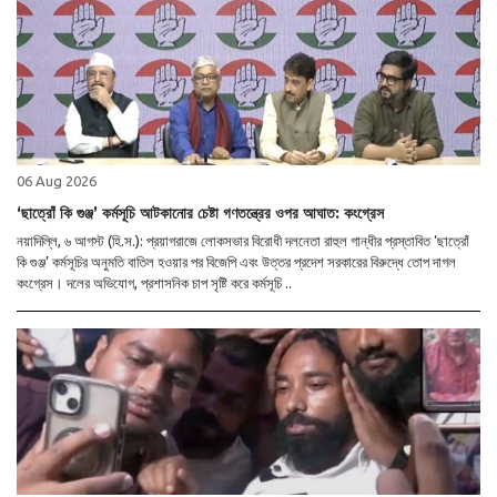
06 Aug 2026
‘ছাত্রোঁ কি গুঞ্জ’ কর্মসূচি আটকানোর চেষ্টা গণতন্ত্রের ওপর আঘাত: কংগ্রেস
নয়াদিল্লি, ৬ আগস্ট (হি.স.): প্রয়াগরাজে লোকসভার বিরোধী দলনেতা রাহুল গান্ধীর প্রস্তাবিত ‘ছাত্রোঁ
কি গুঞ্জ’ কর্মসূচির অনুমতি বাতিল হওয়ার পর বিজেপি এবং উত্তর প্রদেশ সরকারের বিরুদ্ধে তোপ দাগল
কংগ্রেস। দলের অভিযোগ, প্রশাসনিক চাপ সৃষ্টি করে কর্মসূচি ..