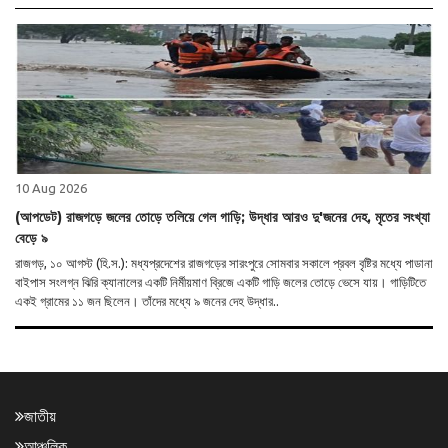
10 Aug 2026
(আপডেট) রাজগড়ে জলের তোড়ে তলিয়ে গেল গাড়ি; উদ্ধার আরও দু'জনের দেহ, মৃতের সংখ্যা
বেড়ে ৯
রাজগড়, ১০ আগস্ট (হি.স.): মধ্যপ্রদেশের রাজগড়ের সারংপুরে সোমবার সকালে প্রবল বৃষ্টির মধ্যে পাডানা
বাইপাস সংলগ্ন ঝিরি ক্যানালের একটি নির্মীয়মাণ ব্রিজে একটি গাড়ি জলের তোড়ে ভেসে যায়। গাড়িটিতে
একই গ্রামের ১১ জন ছিলেন। তাঁদের মধ্যে ৯ জনের দেহ উদ্ধার..
জাতীয়
আঞ্চলিক