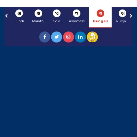
अ
अ
ଏ
অ
বা
ਅ
Hindi
Marathi
Odia
Assamese
Bengali
Punjabi