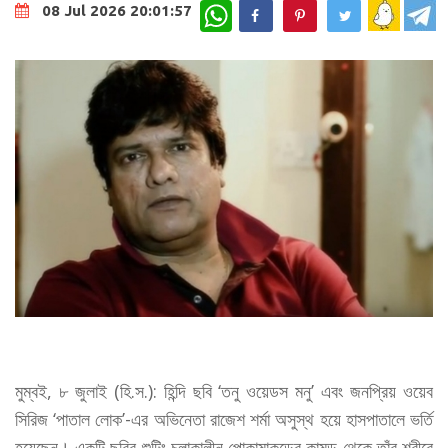
WhatsApp
08 Jul 2026 20:01:57
মুম্বই, ৮ জুলাই (হি.স.): হিন্দি ছবি ‘তনু ওয়েডস মনু’ এবং জনপ্রিয় ওয়েব
সিরিজ ‘পাতাল লোক’-এর অভিনেতা রাজেশ শর্মা অসুস্থ হয়ে হাসপাতালে ভর্তি
হয়েছেন। একটি ছবির শুটিং চলাকালীন পোকামাকড়ের কামড় থেকে তাঁর শরীরে