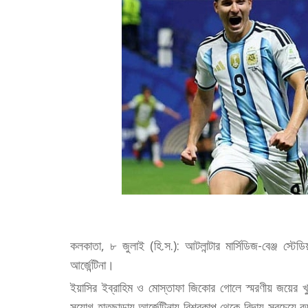
কলকাতা, ৮ জুলাই (হি.স.): আটলান্টার মার্সিডিজ-বেঞ্জ স্ট
আর্জেন্টিনা।
ইয়াসির ইব্রাহিম ও মোস্তাফা জিকোর গোলে স্মরণীয় জয়ের 
সুযোগ হাতছাড়ায় আর্জেন্টিনায় বিশ্বকাপ থেকে বিদায় সবচেয়ে