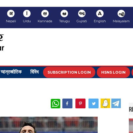
अ
ا
ಆ
ఆ
આ
A
എ
Nepali
Urdu
Kannada
Telugu
Gujrati
English
Malayalam
আন্তর্জাতিক
বিবিধ
SUBSCRIPTION LOGIN
HSNS LOGIN
WhatsApp
R