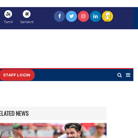
அ
अ
Tamil
Sanskrit
STAFF LOGIN
ELATED NEWS