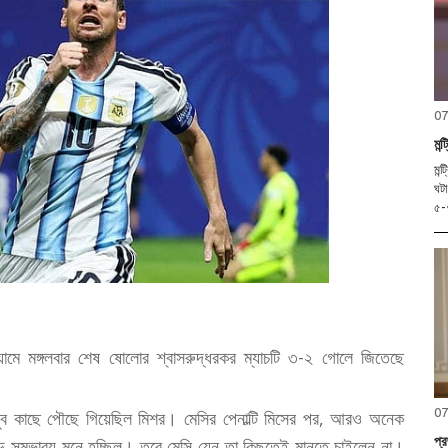
07
মন্
মন্
ঘটা
েডিয়ামে মঙ্গলবার শেষ ষোলোর শ্বাসরুদ্ধরকর ম্যাচটি ৩-২ গোলে জিতেছে
07
খুব কাছে পৌছে গিয়েছিল মিশর। মেসির পেনাল্টি মিসের পর, আরও অনেক
প্র
 বড় সম্ভাব্য মনে হচ্ছিল। তবে মেসি যেন তা কিছুতেই মানতে চাইলেন না।