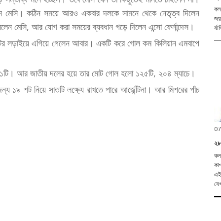
কলক
েন মেসি। কঠিন সময়ে আরও একবার দলকে সামনে থেকে নেতৃত্ব দিলেন
জয়
লেন মেসি, আর যোগ করা সময়ের ব্যবধান গড়ে দিলেন এন্সো ফের্নান্দেস।
ুটের লড়াইয়ে এগিয়ে গেলেন আবার। একটি করে গোল কম কিলিয়ান এমবাপে
 ২১টি। আর জাতীয় দলের হয়ে তার মোট গোল হলো ১২৫টি, ২০৪ ম্যাচে।
য ১৯ শট নিয়ে সাতটি লক্ষ্যে রাখতে পারে আর্জেন্টিনা। আর মিশরের পাঁচ
07
২৮
কলক
কাপ
এই 
যেখ