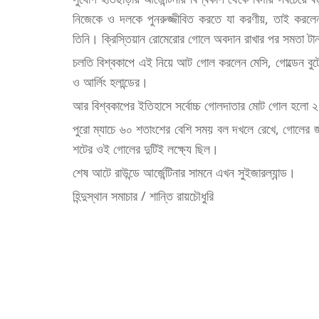
নিজেকে ও দলকে পুনরুজ্জীবিত করতে যা করণীয়, তাই করল
তিনি। ক্রিস্তিয়ান রোমেরোর গোলে অবদান রাখার পর সমতা টান
চলতি বিশ্বকাপে এই নিয়ে আট গোল করলেন মেসি, গোল্ডেন ব
ও আর্লিং হলান্ডের।
আর বিশ্বকাপের ইতিহাসে সর্বোচ্চ গোলদাতার মোট গোল হলো
পুরো ম্যাচে ৬০ শতাংশের বেশি সময় বল দখলে রেখে, গোলের জন্
শটের ওই গোলের দুটিই লক্ষ্যে ছিল।
শেষ আটে রাউন্ডে আর্জেন্টিনার সামনে এখন সুইজারল্যান্ড।
হিন্দুস্থান সমাচার / শান্তি রায়চৌধুরি