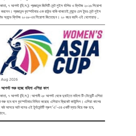
াতা, ৭ আগস্ট (হি.স.): প্রজ্ঞানন্দ জিসিটি সেন্ট লুইস র্যাপিড ও ব্লিটজ ২০২৬ শিরোপা
 করলেন। প্রজ্ঞানন্দ বৃহস্পতিবার এক রাউন্ড বাকি থাকতেই গ্র্যান্ড চেস ট্যুর সেন্ট লুইস
র্যাপিড অ্যান্ড ব্লিটজ ২০২৬-এর শিরোপা জিতেছেন। ২০ বছর বয়সি এই খেলোয়াড় ..
 Aug 2026
 আগস্ট শুরু হচ্ছে মহিলা এশিয়া কাপ
াতা, ৭ আগস্ট (হি.স.) : আগামী ২৮ আগস্ট থেকে দুবাইতে মহিলা টি-টোয়েন্টি এশিয়া
 শুরু হবে বলে বৃহস্পতিবার নিশ্চিত করেছে এশিয়ান ক্রিকেট কাউন্সিল। এশিয়া কাপের
ষষ্ঠ আসরে আট দলের এই টুর্নামেন্টটি গ্রুপ ‘এ’-এর একটি ম্যাচ দিয়ে শুরু হবে,
ানে..