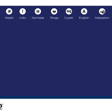
अ
ا
ಆ
ఆ
આ
A
എ
Nepali
Urdu
Kannada
Telugu
Gujrati
English
Malayalam