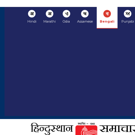
अ
अ
ଏ
অ
বা
ਅ
Hindi
Marathi
Odia
Assamese
Bengali
Punjabi