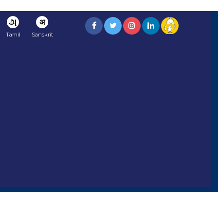
அ
अ
Tamil
Sanskrit