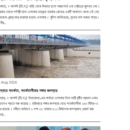
াতা, ৭ আগস্ট (হি.স.): বাড়ি থেকে উদ্ধার হলো পঞ্চাশোর্ধ এক প্রৌঢ়ের ঝুলন্ত দেহ।
্রবার ভোরে পর্ণশ্রী থানা এলাকার ডায়মন্ড হারবার রোডের একটি আবাসন থেকে এই দেহ
ধারকে কেন্দ্র করে চাঞ্চল্য ছড়ায় এলাকায়। পুলিশ জানিয়েছে, মৃতের নাম অজয় পাত্র।
ানীয়..
 Aug 2026
দ্বারে সতর্কতা, সতর্কতাসীমায় গঙ্গার জলস্তর
দ্বার, ৭ আগস্ট (হি.স.): উত্তরাখণ্ডের পার্বত্য এলাকায় টানা ভারী বৃষ্টির প্রভাব এবার
লেও পড়তে শুরু করেছে। হরিদ্বারে গঙ্গার জলস্তর বেড়ে সতর্কতাসীমা ২৯৩ মিটার-এ
ির রয়েছে। নদীতে বর্তমানে ১ লক্ষ ৫৮ হাজার ৫১২ কিউসেক জলপ্রবাহ রেকর্ড করা
েছে..