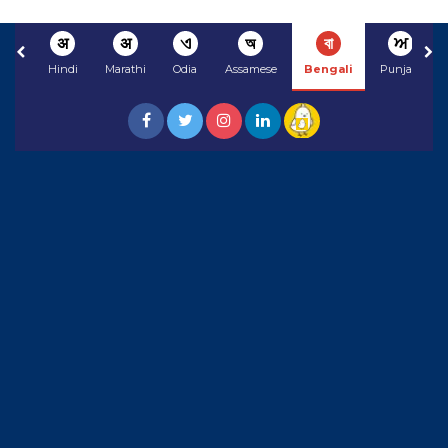
अ
अ
ଏ
অ
বা
ਅ
Hindi
Marathi
Odia
Assamese
Bengali
Punjabi