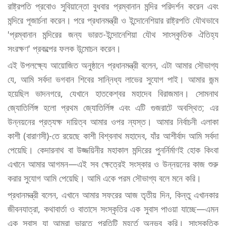
রাষ্ট্রপতি প্রবোও সুবিয়ান্তো বুধবার প্রম্বানান মন্দির পরিদর্শন করেন এবং
মন্দিরে পূজার্চনা করেন। পরে প্রধানমন্ত্রী ও ইন্দোনেশিয়ার রাষ্ট্রপতি যৌথভাবে
'প্রম্বানান মন্দিরের জন্য ভারত-ইন্দোনেশিয়া যৌথ সাংস্কৃতিক ঐতিহ্য
সংরক্ষণ' প্রকল্পের ফলক উন্মোচন করেন।
এই উপলক্ষ্যে আয়োজিত অনুষ্ঠানে প্রধানমন্ত্রী বলেন, এটা আমার সৌভাগ্য
যে, আমি সর্বদা ভগবান শিবের সান্নিধ্য লাভের সুযোগ পাই। আমার জন্ম
হয়েছিল ভাদনগরে, যেখানে হাতকেশ্বর মহাদেব বিরাজমান। সোমনাথ
জ্যোতির্লিঙ্গ হলো প্রথম জ্যোতির্লিঙ্গ এবং এটি গুজরাটে অবস্থিত; এর
উন্নয়নের প্রত্যক্ষ দায়িত্ব আমার ওপর ন্যস্ত। আমার নির্বাচনী এলাকা
কাশী (বারাণসী)-তে রয়েছে কাশী বিশ্বনাথ মহাদেব, যাঁর আশীর্বাদ আমি সর্বদা
পেয়েছি। কেদারনাথ বা উজ্জয়িনীর মহাকাল মন্দিরের পুনর্নির্মাণই হোক কিংবা
এখানে আমার আগমন—এই সব ক্ষেত্রেই সংস্কার ও উন্নয়নের কাজ শুরু
করার সুযোগ আমি পেয়েছি। আমি একে পরম সৌভাগ্য বলে মনে করি।
প্রধানমন্ত্রী বলেন, এখানে আমার সফরের আজ তৃতীয় দিন, কিন্তু এখানকার
জীবনযাত্রা, কথাবার্তা ও বাতাসে সংস্কৃতির এক সুবাস পাওয়া যাচ্ছে—এমন
এক সুবাস যা আমরা ভারতে প্রতিটি মুহূর্তে অনুভব করি। সাংস্কৃতিক