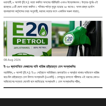
গুয়াহাটি, ৮ আগস্ট (হি.স.): বন্যা কবলিত অসমের পরিস্থিতি এখনও উদ্বেগজনক। উত্তর-পূর্বের এই
রাজ্যের ১৩টি জেলা বন্যা কবলিত। শনিবার পর্যন্ত মৃত্যু হয়েছে ৯৮ জনের। অসম রাজ্য দুর্যোগ
ব্যবস্থাপনা কর্তৃপক্ষের তথ্য অনুযায়ী, ভয়াবহ বন্যার ফলে একাধিক অঞ্চল মারাত্..
08 Aug 2026
ই-২০ জ্বালানিতে ভেজালের দাবি খারিজ রাষ্ট্রায়ত্ত তেল সংস্থাগুলির
নয়াদিল্লি, ৮ আগস্ট (হি.স.): ই২০ পেট্রোলে অতিরিক্ত ক্লোরাইড ও আর্দ্রতা থাকার অভিযোগ খারিজ
করে দিল রাষ্ট্রায়ত্ত তেল বিপণন সংস্থাগুলি (ওএমসি)। দেশজুড়ে চালানো পরীক্ষায় এই ধরনের কোনও
অভিযোগের সত্যতা মেলেনি বলে জানিয়েছে সংস্থাগুলি। তেল সংস্থাগুলির পরীক্..