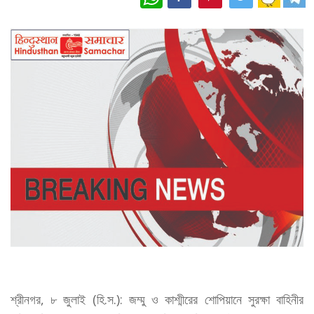
শ্রীনগর, ৮ জুলাই (হি.স.): জম্মু ও কাশ্মীরের শোপিয়ানে সুরক্ষা বাহিনীর