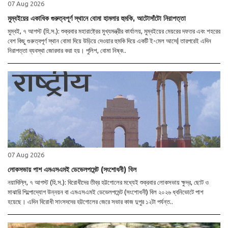
07 Aug 2026
মুম্বইয়ের একাধিক গুরুত্বপূর্ণ স্থানে বোমা হামলার হুমকি, আটোসাঁটো নিরাপত্তা
মুম্বই, ৭ আগস্ট (হি.স.): শুক্রবার মহারাষ্ট্রের মুখ্যমন্ত্রীর কার্যালয়, মুম্বইয়ের মেয়রের দফতর এবং শহরের
বেশ কিছু গুরুত্বপূর্ণ স্থান বোমা দিয়ে উড়িয়ে দেওয়ার হুমকি দিয়ে একটি ই-মেল আসে| তারপরেই এদিন
নিরাপত্তা ব্যবস্থা জোরদার করা হয়। পুলিশ, বোমা নিষ্ক..
07 Aug 2026
লোকসভায় পাশ এমএসএমই ডেভেলপমেন্ট (সংশোধনী) বিল
নয়াদিল্লি, ৭ আগস্ট (হি.স.): বিরোধীদের তীব্র হট্টগোলের মধ্যেই শুক্রবার লোকসভায় ক্ষুদ্র, ছোট ও
মাঝারি শিল্পোদ্যোগ উন্নয়ন বা এমএসএমই ডেভেলপমেন্ট (সংশোধনী) বিল ২০২৬ ধ্বনিভোটে পাশ
হয়েছে। এদিন বিরোধী সাংসদদের হট্টগোলের জেরে সভার কাজ দুপুর ১২টা পর্যন্ত..