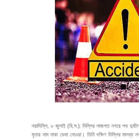
নয়াদিল্লি, ৮ জুলাই (হি.স.): দিল্লির লাজপত নগরে পথ দুর্ঘট
মৃতার নাম নাকা ভেমা নোওয়া। তিনি দক্ষিণ দিল্লির মালব্য ন