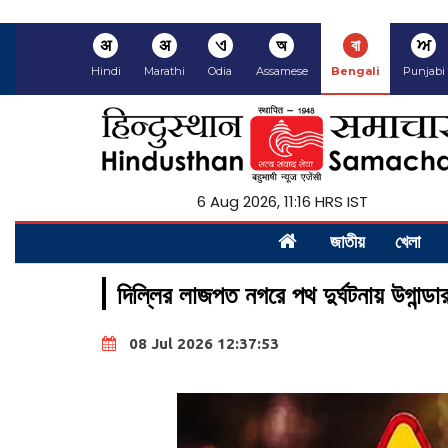
अ
अ
ଏ
অ
বা
ਅ
Hindi
Marathi
Odia
Assamese
Bengali
Punjabi
6 Aug 2026, 11:16 HRS IST
জাতীয়
খেলা
দিল্লির লাজপত নগরে পথ দুর্ঘটনায় উগান্ডা
08 Jul 2026 12:37:53