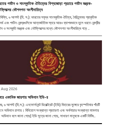
রতের পর্যটন ও সাংস্কৃতিক ঐতিহ্যের বিশ্বজোড়া প্রচারে পর্যটন মন্ত্রক-
টফ্লিক্সের কৌশলগত অংশীদারিত্ব
াদিল্লি, ৬ আগস্ট (হি. স.): ভারতের সমৃদ্ধ সাংস্কৃতিক ঐতিহ্য, বৈচিত্র্যময় প্রাকৃতিক
্দর্য এবং পর্যটন কেন্দ্রগুলিকে আন্তর্জাতিক স্তরে আরও ব্যাপকভাবে তুলে ধরতে কেন্দ্রীয়
যটন ও সংস্কৃতি মন্ত্রক এবং নেটফ্লিক্সের মধ্যে কৌশলগত অংশীদারিত্ব গড়ে ..
 Aug 2026
ঙ্গেরে একাধিক জায়গায় অভিযান ইডি-র
্গের, ৬ আগস্ট (হি.স.): এনফোর্সমেন্ট ডিরেক্টরেট (ইডি) বিহারের মুঙ্গেরে বৃহস্পতিবার পাঁচটি
ানে অভিযান চালায়। বিনিয়োগ সংক্রান্ত প্রতারণা এবং অর্থপাচার সংক্রান্ত মামলায়
অভিযান বলে জানা গেছে| ইডি সূত্রে জানা গেছে, সাধারণ মানুষকে একটি নির্দিষ..