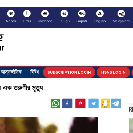
अ
ا
ಆ
ఆ
આ
A
എ
Nepali
Urdu
Kannada
Telugu
Gujrati
English
Malayalam
আন্তর্জাতিক
বিবিধ
SUBSCRIPTION LOGIN
HSNS LOGIN
র এক তরুণীর মৃত্যু
WhatsApp
R