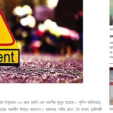
06
রা
নয়
(হ
পর 
সভা
নায় উগান্ডার ২৩ বছর বয়সি এক তরুণীর মৃত্যু হয়েছে। পুলিশ জানিয়েছে,
গরের পঞ্চশীল বিহারে থাকতেন। মঙ্গলবার গভীর রাতে ১টা নাগাদ দুর্ঘটনাটি
06