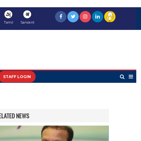
அ
अ
Tamil
Sanskrit
STAFF LOGIN
ELATED NEWS