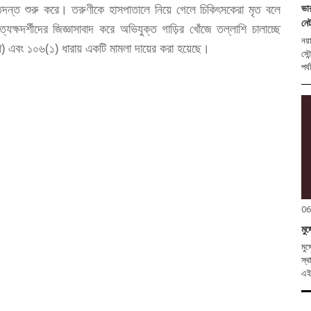
ন্ত শুরু করে। তরুণীকে হাসপাতালে নিয়ে গেলে চিকিৎসকেরা মৃত বলে
ভা
নে
ক্ষদর্শীদের জিজ্ঞাসাবাদ করে অভিযুক্ত গাড়ির খোঁজে তল্লাশি চালাচ্ছে
নয়
ো) এবং ১০৬(১) ধারায় একটি মামলা দায়ের করা হয়েছে।
সৌন
পর্
06
মু
মুঙ
স্থ
এই 