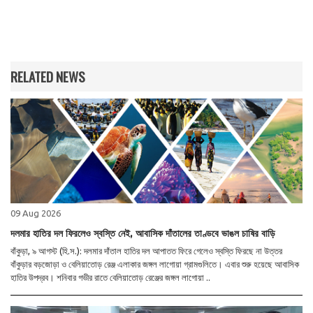
RELATED NEWS
09 Aug 2026
দলমার হাতির দল ফিরলেও স্বস্তি নেই, আবাসিক দাঁতালের তাণ্ডবে ভাঙল চাষির বাড়ি
বাঁকুড়া, ৯ আগস্ট (হি.স.): দলমার দাঁতাল হাতির দল আপাতত ফিরে গেলেও স্বস্তি ফিরছে না উত্তর
বাঁকুড়ার বড়জোড়া ও বেলিয়াতোড় রেঞ্জ এলাকার জঙ্গল লাগোয়া গ্রামগুলিতে। এবার শুরু হয়েছে আবাসিক
হাতির উপদ্রব। শনিবার গভীর রাতে বেলিয়াতোড় রেঞ্জের জঙ্গল লাগোয়া ..