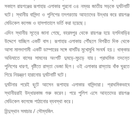
সকালে রায়গঞ্জের রূপাহার এলাকার পুরনো ৩৪ নম্বর জাতীয় সড়কে দুর্ঘটনাটি
ঘটে। স্থানীয় বাসিন্দা ও পুলিশের তৎপরতায় আহতদের উদ্ধার করে রায়গঞ্জ
মেডিকেল কলেজ ও হাসপাতালে ভর্তি করা হয়েছে।
এদিন স্থানীয় সূত্রে জানা গেছে, বহরমপুর থেকে রায়গঞ্জ হয়ে হলদিবাড়ির
উদ্দেশে যাচ্ছিল একটি বাস। রূপাহার এলাকায় পৌঁছলে বিপরীত দিক থেকে
আসা মালদাগামী একটি ডাম্পারের সঙ্গে বাসটির মুখোমুখি সংঘর্ষ হয়। ধাক্কার
অভিঘাতে বাসের সামনের অংশটি দুমড়ে-মুচড়ে যায়। প্রাথমিক তদন্তে
পুলিশের ধারণা, বৃষ্টিতে রাস্তা ভেজা ছিল। ওই এলাকার রাস্তায় বাঁক ঘুরতে
গিয়ে নিয়ন্ত্রণ হারানোয় দুর্ঘটনাটি ঘটে।
দুর্ঘটনার পরেই ছুটে আসেন রূপাহার এলাকার বাসিন্দারা। প্রাথমিকভাবে
স্থানীয়রাই উদ্ধারকাজ শুরু করেন। পরে পুলিশ এসে আহতদের রায়গঞ্জ
মেডিকেল কলেজে পাঠানোর ব্যবস্থা করে।
হিন্দুস্থান সমাচার / সৌম্যজিৎ