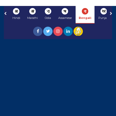
अ
अ
ଏ
অ
বা
ਅ
Hindi
Marathi
Odia
Assamese
Bengali
Punjabi