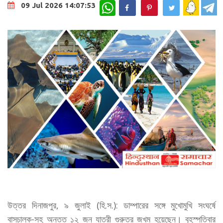
WhatsApp
09 Jul 2026 14:07:53
উত্তর দিনাজপুর, ৯ জুলাই (হি.স.): ডাম্পারের সঙ্গে মুখোমুখি সংঘর্ষে
বাসচালক-সহ অন্তত ১২ জন যাত্রী গুরুতর জখম হয়েছেন। বৃহস্পতিবার