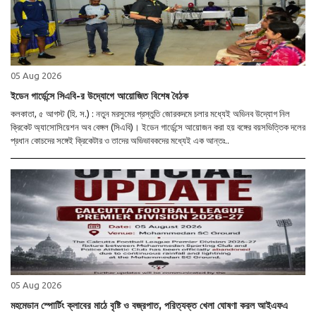
05 Aug 2026
ইডেন গার্ডেন্সে সিএবি-র উদ্যোগে আয়োজিত বিশেষ বৈঠক
কলকাতা, ৫ আগস্ট (হি. স.) : নতুন মরসুমের প্রস্তুতি জোরকদমে চলার মধ্যেই অভিনব উদ্যোগ নিল
ক্রিকেট অ্যাসোসিয়েশন অব বেঙ্গল (সিএবি)। ইডেন গার্ডেন্সে আয়োজন করা হয় বঙ্গের বয়সভিত্তিক দলের
প্রধান কোচদের সঙ্গেই ক্রিকেটার ও তাদের অভিভাবকদের মধ্যেই এক আন্তঃ..
05 Aug 2026
মহমেডান স্পোর্টিং ক্লাবের মাঠে বৃষ্টি ও বজ্রপাত, পরিত্যক্ত খেলা ঘোষণা করল আইএফএ