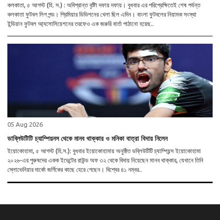
কলকাতা, ৫ আগস্ট (হি. স.) : অবিশ্রান্ত বৃষ্টিা দফায় দফায়। বুধবার এর পরিপ্রেক্ষিতেই শেষ পর্যন্ত
কলকাতা ফুটবল লিগ পন্ড। প্রিমিয়ার ডিভিশনের খেলা ছিল এদিন। বাংলা ফুটবলের নিয়ামক সংস্থা
ইন্ডিয়ান ফুটবল আ্যসোসিয়েশনের তরফেও এক জরুরি বার্তা পাঠানো হয়েছ..
05 Aug 2026
ডাব্লিউটিটি চ্যাম্পিয়নস থেকে মানব থাক্কার ও মনিকা বাত্রা বিদায় নিলেন
ইয়োকোহামা, ৫ আগস্ট (হি.স.): বুধবার ইয়োকোহামায় অনুষ্ঠিত ডব্লিউটিটি চ্যাম্পিয়ন্স ইয়োকোহামা
২০২৬-এর পুরুষদের একক ইভেন্টের রাউন্ড অফ ৩২ থেকে বিদায় নিয়েছেন মানব থাক্কার, যেখানে তিনি
স্লোভেনিয়ার দার্কো জর্গিকের কাছে হেরে গেছেন। বিশ্বের ৪১ নম্বর..