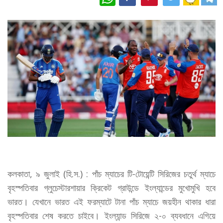
কলকাতা, ৯ জুলাই (হি.স.) : পাঁচ ম্যাচের টি-টোয়েন্টি সিরিজের চতুর্থ ম্যাচে
বৃহস্পতিবার গ্লুচেস্টারশায়ার ক্রিকেট গ্রাউন্ডে ইংল্যান্ডের মুখোমুখি হবে
ভারত। যেখানে ভারত এই ফরম্যাটে টানা পাঁচ ম্যাচে জয়হীন থাকার ধারা
বৃহস্পতিবার শেষ করতে চাইবে। ইংল্যান্ড সিরিজে ২-০ ব্যবধানে এগিয়ে