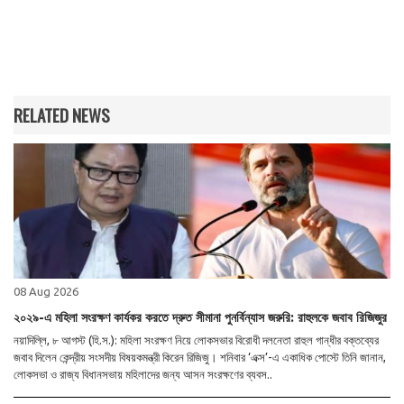
RELATED NEWS
08 Aug 2026
২০২৯-এ মহিলা সংরক্ষণ কার্যকর করতে দ্রুত সীমানা পুনর্বিন্যাস জরুরি: রাহুলকে জবাব রিজিজুর
নয়াদিল্লি, ৮ আগস্ট (হি.স.): মহিলা সংরক্ষণ নিয়ে লোকসভার বিরোধী দলনেতা রাহুল গান্ধীর বক্তব্যের
জবাব দিলেন কেন্দ্রীয় সংসদীয় বিষয়কমন্ত্রী কিরেন রিজিজু। শনিবার ‘এক্স’-এ একাধিক পোস্টে তিনি জানান,
লোকসভা ও রাজ্য বিধানসভায় মহিলাদের জন্য আসন সংরক্ষণের ব্যবস..