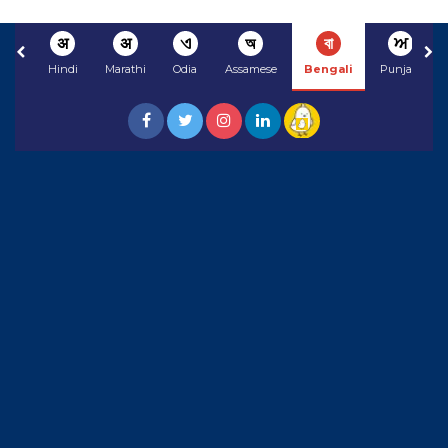
अ
अ
ଏ
অ
বা
ਅ
Hindi
Marathi
Odia
Assamese
Bengali
Punjabi