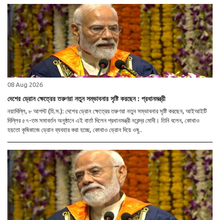
08 Aug 2026
দেশের ড্রোন ক্ষেত্রের তরুণরা নতুন সম্ভাবনার সৃষ্টি করছেন : প্রধানমন্ত্রী
নয়াদিল্লি, ৮ আগস্ট (হি.স.): দেশের ড্রোন ক্ষেত্রের তরুণরা নতুন সম্ভাবনার সৃষ্টি করছেন, আইআইটি
দিল্লির ৫৭-তম সমাবর্তন অনুষ্ঠানে এই বার্তা দিলেন প্রধানমন্ত্রী নরেন্দ্র মোদী। তিনি বলেন, কোথাও
হয়তো কৃষিকাজে ড্রোন ব্যবহার করা হচ্ছে, কোথাও ড্রোন দিয়ে ওষু..