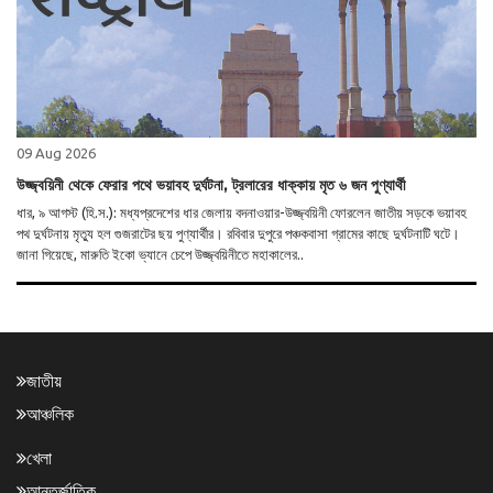
09 Aug 2026
উজ্জ্বয়িনী থেকে ফেরার পথে ভয়াবহ দুর্ঘটনা, ট্রলারের ধাক্কায় মৃত ৬ জন পুণ্যার্থী
ধার, ৯ আগস্ট (হি.স.): মধ্যপ্রদেশের ধার জেলায় বদনাওয়ার-উজ্জ্বয়িনী ফোরলেন জাতীয় সড়কে ভয়াবহ
পথ দুর্ঘটনায় মৃত্যু হল গুজরাটের ছয় পুণ্যার্থীর। রবিবার দুপুরে পঞ্চকবাসা গ্রামের কাছে দুর্ঘটনাটি ঘটে।
জানা গিয়েছে, মারুতি ইকো ভ্যানে চেপে উজ্জ্বয়িনীতে মহাকালের..
জাতীয়
আঞ্চলিক
খেলা
আন্তর্জাতিক