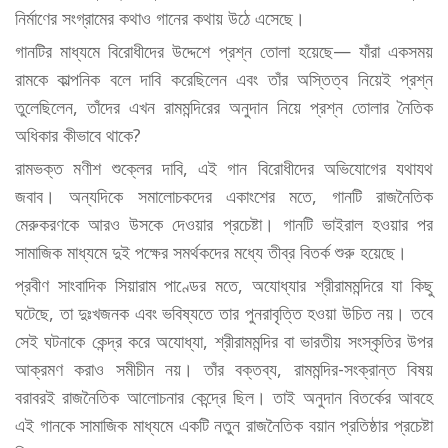
নির্মাণের সংগ্রামের কথাও গানের কথায় উঠে এসেছে।
গানটির মাধ্যমে বিরোধীদের উদ্দেশে প্রশ্ন তোলা হয়েছে— যাঁরা একসময়
রামকে কাল্পনিক বলে দাবি করেছিলেন এবং তাঁর অস্তিত্ব নিয়েই প্রশ্ন
তুলেছিলেন, তাঁদের এখন রামমন্দিরের অনুদান নিয়ে প্রশ্ন তোলার নৈতিক
অধিকার কীভাবে থাকে?
রামভক্ত মণীশ শুক্লের দাবি, এই গান বিরোধীদের অভিযোগের যথাযথ
জবাব। অন্যদিকে সমালোচকদের একাংশের মতে, গানটি রাজনৈতিক
মেরুকরণকে আরও উসকে দেওয়ার প্রচেষ্টা। গানটি ভাইরাল হওয়ার পর
সামাজিক মাধ্যমে দুই পক্ষের সমর্থকদের মধ্যে তীব্র বিতর্ক শুরু হয়েছে।
প্রবীণ সাংবাদিক সিয়ারাম পাণ্ডের মতে, অযোধ্যার শ্রীরামমন্দিরে যা কিছু
ঘটেছে, তা দুঃখজনক এবং ভবিষ্যতে তার পুনরাবৃত্তি হওয়া উচিত নয়। তবে
সেই ঘটনাকে কেন্দ্র করে অযোধ্যা, শ্রীরামমন্দির বা ভারতীয় সংস্কৃতির উপর
আক্রমণ করাও সমীচীন নয়। তাঁর বক্তব্য, রামমন্দির-সংক্রান্ত বিষয়
বরাবরই রাজনৈতিক আলোচনার কেন্দ্রে ছিল। তাই অনুদান বিতর্কের আবহে
এই গানকে সামাজিক মাধ্যমে একটি নতুন রাজনৈতিক বয়ান প্রতিষ্ঠার প্রচেষ্টা