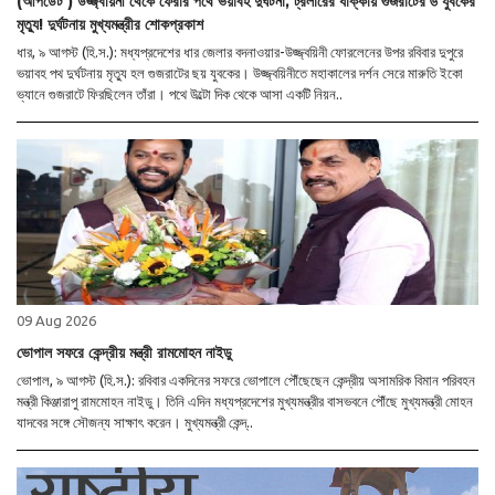
(আপডেট ) উজ্জ্বয়িনী থেকে ফেরার পথে ভয়াবহ দুর্ঘটনা, ট্রলারের ধাক্কায় গুজরাটের ৬ যুবকের
মৃত্যু! দুর্ঘটনায় মুখ্যমন্ত্রীর শোকপ্রকাশ
ধার, ৯ আগস্ট (হি.স.): মধ্যপ্রদেশের ধার জেলার বদনাওয়ার-উজ্জ্বয়িনী ফোরলেনের উপর রবিবার দুপুরে
ভয়াবহ পথ দুর্ঘটনায় মৃত্যু হল গুজরাটের ছয় যুবকের। উজ্জ্বয়িনীতে মহাকালের দর্শন সেরে মারুতি ইকো
ভ্যানে গুজরাটে ফিরছিলেন তাঁরা। পথে উল্টো দিক থেকে আসা একটি নিয়ন..
09 Aug 2026
ভোপাল সফরে কেন্দ্রীয় মন্ত্রী রামমোহন নাইডু
ভোপাল, ৯ আগস্ট (হি.স.): রবিবার একদিনের সফরে ভোপালে পৌঁছেছেন কেন্দ্রীয় অসামরিক বিমান পরিবহন
মন্ত্রী কিঞ্জারাপু রামমোহন নাইডু। তিনি এদিন মধ্যপ্রদেশের মুখ্যমন্ত্রীর বাসভবনে পৌঁছে মুখ্যমন্ত্রী মোহন
যাদবের সঙ্গে সৌজন্য সাক্ষাৎ করেন। মুখ্যমন্ত্রী কেন্দ্..