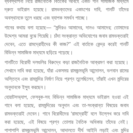
ব্যবস্থাপনা নিয়ে রাজনৈতিক বিতর্কের আবহে একটি গান সামাজিক মাধ্যমে
দ্রুত ভাইরাল হয়েছে। রামভক্তদের একাংশের দাবি, গানটি তাঁদের
অবস্থানকে তুলে ধরছে এবং ব্যাপক সমর্থন পাচ্ছে।
গানের কথায় বলা হয়েছে— “মন্দিরও আমাদের, দানও আমাদের; তোমাদের
উদ্দেশ্য আমরা বুঝে গিয়েছি। চাঁদা সংক্রান্ত অভিযোগের জবাব রামভক্তরাই
দেবেন, এতে রামদ্রোহীদের কী কাজ?” এই বার্তাকে কেন্দ্র করেই গানটি
বিভিন্ন সামাজিক মাধ্যমে ছড়িয়ে পড়েছে।
গানটিতে বিরোধী দলগুলির বিরুদ্ধে কড়া রাজনৈতিক আক্রমণ করা হয়েছে।
সেখানে দাবি করা হয়েছে, যাঁরা একসময় রামজন্মভূমি আন্দোলন, ভগবান রামের
অস্তিত্ব এবং রামমন্দির নির্মাণ নিয়ে প্রশ্ন তুলেছিলেন, তাঁরাই এখন মন্দিরের
অনুদানকে ইস্যু করছেন।
হোয়াটসঅ্যাপ, ফেসবুক-সহ বিভিন্ন সামাজিক মাধ্যমে ভাইরাল হওয়া এই
গানে বলা হয়েছে, রামমন্দিরের অনুদান এবং তা-সংক্রান্ত বিষয়ের জবাব
রামভক্তরাই দেবেন। গানে বিরোধীদের ‘রামদ্রোহী’ বলে উল্লেখ করে দাবি
করা হয়েছে, এই বিষয়ে প্রশ্ন তোলার নৈতিক অধিকার তাঁদের নেই।
পাশাপাশি রামজন্মভূমি আন্দোলন, আদালতে দীর্ঘ আইনি লড়াই এবং মন্দির