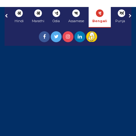
अ
अ
ଏ
অ
বা
ਅ
Hindi
Marathi
Odia
Assamese
Bengali
Punjabi