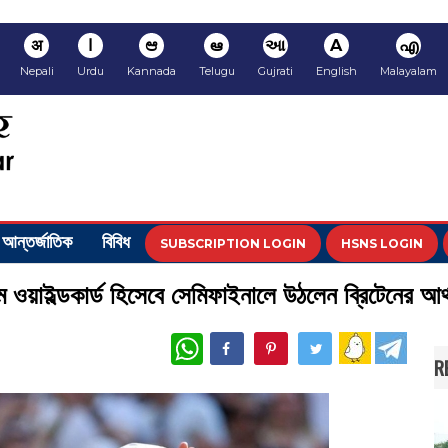
अ
ا
ಆ
ఆ
આ
A
എ
Nepali
Urdu
Kannada
Telugu
Gujrati
English
Malayalam
আন্তর্জাতিক
বিবিধ
SUBSCRIPTION LOGIN
HSNS LOGIN
য়াইল্ডকার্ড হিসেবে সেমিফাইনালে উঠলেন ব্রিটেনের আর্
WhatsApp
R