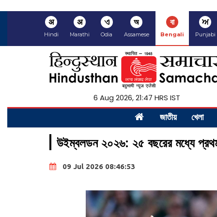
अ
अ
ଏ
অ
বা
ਅ
Hindi
Marathi
Odia
Assamese
Bengali
Punjabi
6 Aug 2026, 21:47 HRS IST
জাতীয়
খেলা
উইম্বলডন ২০২৬: ২৫ বছরের মধ্যে প্রথম ও
09 Jul 2026 08:46:53