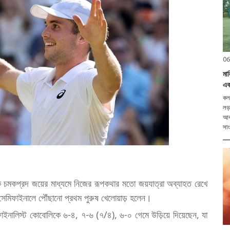
06
মা
এক
কলক
লড়
আবহ
সাং
এক চমকপ্রদ জয়ের মাধ্যমে নিজের রূপকথার মতো জয়যাত্রা অব্যাহত রেখে
 সেমিফাইনালে পৌঁছানো প্রথম পুরুষ খেলোয়াড় হলেন।
ফাইনালিস্ট কোবোলিকে ৬-৪, ৭-৬ (৭/৪), ৬-০ গেমে উড়িয়ে দিয়েছেন, যা