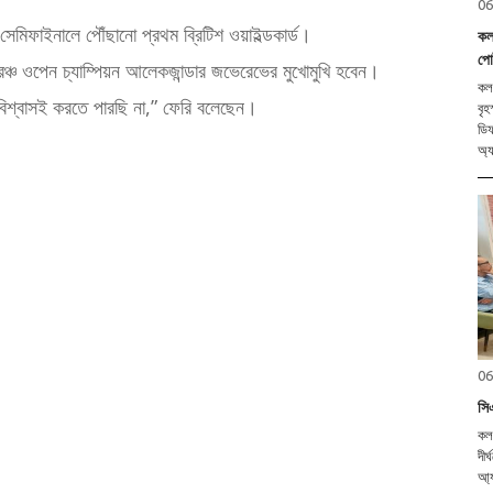
06
র সেমিফাইনালে পৌঁছানো প্রথম ব্রিটিশ ওয়াইল্ডকার্ড।
কলক
পোর
রেঞ্চ ওপেন চ্যাম্পিয়ন আলেকজান্ডার জভেরেভের মুখোমুখি হবেন।
কলক
বিশ্বাসই করতে পারছি না,” ফেরি বলেছেন।
বৃহ
ডিফ
অ্য
06
সিএ
কলক
দীর
আ্যসোসিয