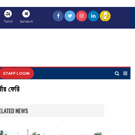
அ
अ
Tamil
Sanskrit
STAFF LOGIN
থার ফেরি
ELATED NEWS