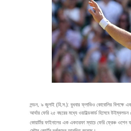
লন্ডন, ৯ জুলাই (হি.স.): বুধবার ফ্লাভিও কোবোলির বিপক্ষে 
আর্থার ফেরি ২৫ বছরের মধ্যে ওয়াইল্ডকার্ড হিসেবে উইম্বলডন
কোয়ার্টার ফাইনালের এক একতরফা ম্যাচে ফেরি ফ্রেঞ্চ ওপেন 
সেন্টার কোর্টের দর্শকদের আনন্দিত করেছে।