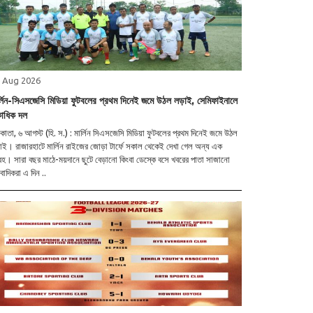
 Aug 2026
র্লিন-সিএসজেসি মিডিয়া ফুটবলের প্রথম দিনেই জমে উঠল লড়াই, সেমিফাইনালে
াধিক দল
াতা, ৬ আগস্ট (হি. স.) : মার্লিন সিএসজেসি মিডিয়া ফুটবলের প্রথম দিনেই জমে উঠল
াই। রাজারহাটে মার্লিন রাইজের জোড়া টার্ফে সকাল থেকেই দেখা গেল অন্য এক
। সারা বছর মাঠে-ময়দানে ছুটে বেড়ানো কিংবা ডেস্কে বসে খবরের পাতা সাজানো
বাদিকরা এ দিন ..