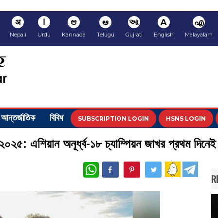
अ
ا
ಆ
ఆ
આ
A
എ
Nepali
Urdu
Kannada
Telugu
Gujrati
English
Malayalam
আন্তর্জাতিক
বিবিধ
SUBSCRIPTION LOGIN
HSNS LOGIN
িপ ২০২৫: এশিয়ান অনূর্ধ্ব-১৮ চ্যাম্পিয়ন জাখর প্রথম দিন
WhatsApp
R