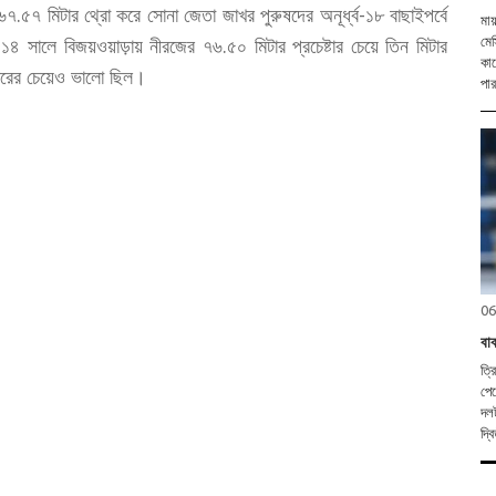
৬৭.৫৭ মিটার থ্রো করে সোনা জেতা জাখর পুরুষদের অনূর্ধ্ব-১৮ বাছাইপর্বে
মায
 সালে বিজয়ওয়াড়ায় নীরজের ৭৬.৫০ মিটার প্রচেষ্টার চেয়ে তিন মিটার
মেস
কাপ
টারের চেয়েও ভালো ছিল।
পার
06
বা
ত্র
পে
দলটাকে। অবশেষে জয় পেল ব
দ্ব