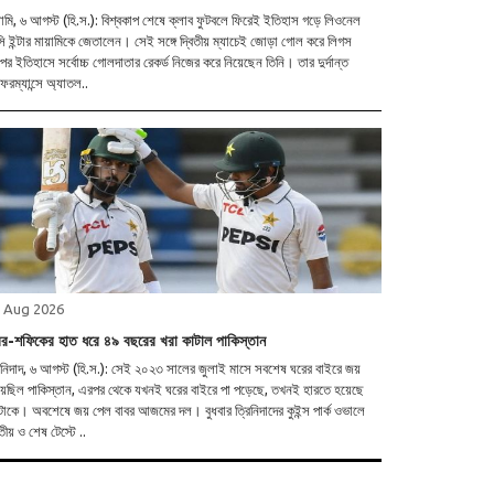
়ামি, ৬ আগস্ট (হি.স.): বিশ্বকাপ শেষে ক্লাব ফুটবলে ফিরেই ইতিহাস গড়ে লিওনেল
ি ইন্টার মায়ামিকে জেতালেন। সেই সঙ্গে দ্বিতীয় ম্যাচেই জোড়া গোল করে লিগস
ের ইতিহাসে সর্বোচ্চ গোলদাতার রেকর্ড নিজের করে নিয়েছেন তিনি। তার দুর্দান্ত
ফরম্যান্সে অ্যাতল..
 Aug 2026
বর-শফিকের হাত ধরে ৪৯ বছরের খরা কাটাল পাকিস্তান
িনিদাদ, ৬ আগস্ট (হি.স.): সেই ২০২৩ সালের জুলাই মাসে সবশেষ ঘরের বাইরে জয়
য়েছিল পাকিস্তান, এরপর থেকে যখনই ঘরের বাইরে পা পড়েছে, তখনই হারতে হয়েছে
াবর আজমের দল। বুধবার ত্রিনিদাদের কুইন্স পার্ক ওভালে
িতীয় ও শেষ টেস্টে ..