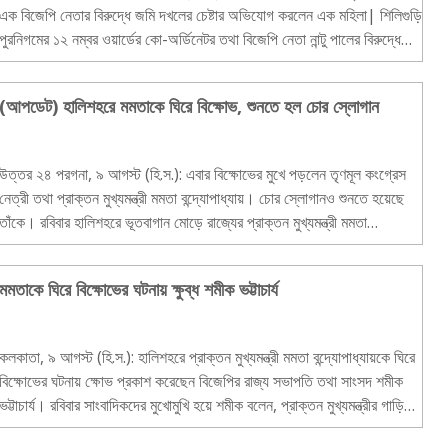
এক বিজেপি নেতার বিরুদ্ধে জমি দখলের চেষ্টার অভিযোগ করলেন এক মহিলা| শিলিগুড়ি
পুরনিগমের ১২ নম্বর ওয়ার্ডের কো-অর্ডিনেটর তথা বিজেপি নেতা নান্টু পালের বিরুদ্ধে
জমি দখলের চেষ্..
(আপডেট) হালিশহরে মমতাকে ঘিরে বিক্ষোভ, শুনতে হল চোর স্লোগান
উত্তর ২৪ পরগনা, ৯ আগস্ট (হি.স.): এবার বিক্ষোভের মুখে পড়লেন তৃণমূল কংগ্রেস
নেত্রী তথা প্রাক্তন মুখ্যমন্ত্রী মমতা বন্দ্যোপাধ্যায়। চোর স্লোগানও শুনতে হয়েছে
তাঁকে। রবিবার হালিশহরে ভূতবাগান মোড়ে রাজ্যের প্রাক্তন মুখ্যমন্ত্রী মমতা
বন্দ্যোপাধ্যায়ের গাড়ি..
মমতাকে ঘিরে বিক্ষোভের ঘটনায় ক্ষুব্ধ শমীক ভট্টাচার্য
কলকাতা, ৯ আগস্ট (হি.স.): হালিশহরে প্রাক্তন মুখ্যমন্ত্রী মমতা বন্দ্যোপাধ্যায়কে ঘিরে
বিক্ষোভের ঘটনায় ক্ষোভ প্রকাশ করেছেন বিজেপির রাজ্য সভাপতি তথা সাংসদ শমীক
ভট্টাচার্য। রবিবার সাংবাদিকদের মুখোমুখি হয়ে শমীক বলেন, প্রাক্তন মুখ্যমন্ত্রীর গাড়িতে
কেউ যদি..