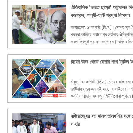
ঐতিহাসিক 'ভারত ছাড়ো' আন্দোলন দিব
কংগ্রেস, গান্ধী-ঘাটে শ্রদ্ধা নিবেদন
আগরতলা, ৯ আগস্ট (হি.স.) : দেশের স্বাধী
শ্রদ্ধা জানিয়ে যথাযোগ্য মর্যাদায় ঐতিহাসিক ''ভারত ছাড়ো'' আন্দোলন দিবস 
করল ত্রিপুরা প্রদেশ কংগ্রেস। রবিবার দিনভ
উদযাপন করেন প্রদেশ কংগ..
চাষের কাজ থেকে ফেরার পথে ট্রাক্টর উল
বাঁকুড়া, ৯ আগস্ট (হি.স.): চাষের কাজ সেরে 
দুর্ঘটনায় মৃত্যু হল দুই সহোদর ভাইয়ের। শনি
শুশুনিয়া পাহাড় সংলগ্ন শিউলিবোনা গ্রামে।
মাত্র দু’..
বহিঃরাজ্যের বড় হাসপাতালগুলির সঙ্গে য
সাহার