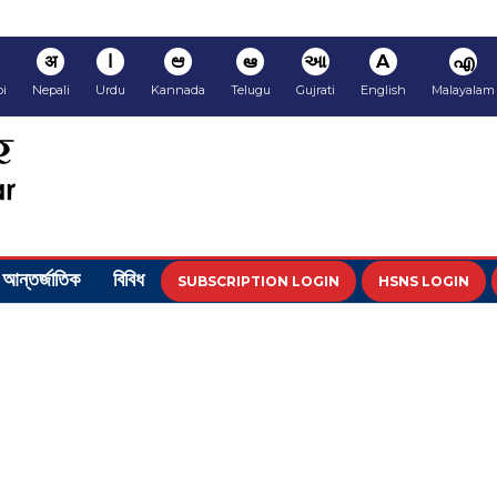
अ
ا
ಆ
ఆ
આ
A
എ
i
Nepali
Urdu
Kannada
Telugu
Gujrati
English
Malayalam
আন্তর্জাতিক
বিবিধ
SUBSCRIPTION LOGIN
HSNS LOGIN