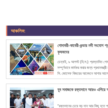
আঞ্চলিক:
গোদাবরী-কাবেরী-গুন্ডার নদী সংযোগ প্র
কৃষকদের
চেন্নাই, ৯ আগস্ট (হি.স.): প্রস্তাবিত গোদ
সম্পূর্ণভাবে কার্যকর করার জন্য প্রধানমন্ত্রী 
সি. জোসেফ বিজয়ের আবেদনে আশার আলো দ
দক্ষিণাঞ্চলের..
যুব সমাজকে রক্তদানে আরও এগিয়ে আসা
“রক্তদানের চেয়ে বড় দান আর কিছু হতে পা