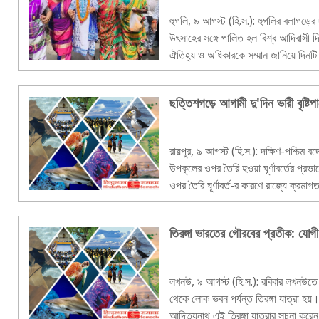
হুগলি, ৯ আগস্ট (হি.স.): হুগলির বলাগড়ের 
উৎসাহের সঙ্গে পালিত হল বিশ্ব আদিবাসী দ
ঐতিহ্য ও অধিকারকে সম্মান জানিয়ে দিনটি
ছিলেন পশ্চিমবঙ্গ সরক..
ছত্তিশগড়ে আগামী দু'দিন ভারী বৃষ্টিপ
রায়পুর, ৯ আগস্ট (হি.স.): দক্ষিণ-পশ্চিম 
উপকূলের ওপর তৈরি হওয়া ঘূর্ণাবর্তের প্রভা
ওপর তৈরি ঘূর্ণাবর্ত-র কারণে রাজ্যে ক্রমা
আবহাওয়া দফতর স..
তিরঙ্গা ভারতের গৌরবের প্রতীক: যোগ
লখনউ, ৯ আগস্ট (হি.স.): রবিবার লখনউতে ব
থেকে লোক ভবন পর্যন্ত তিরঙ্গা যাত্রা হয়।
আদিত্যনাথ এই তিরঙ্গা যাত্রার সূচনা কর