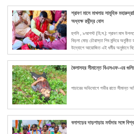
শ্রাবণ মাসে মাখলায় সামূহিক মহারুদ
অধ্যক্ষ রথীন্দ্র বোস
হুগলি , ৯আগস্ট (হি.স.): শ্রাবণ মাস উপলক
বিড়লা মোড় চৌরাস্তা শিব মন্দিরে অনুষ্ঠি
উদ্যোগে আয়োজিত এই ধর্মীয় অনুষ্ঠানে বি
বিধানসভার অধ্যক্ষ রথ..
কৈলাসহর সীমান্তে বিএসএফ-এর গুলিতে 
পাচারের অভিযোগে গভীর রাতে সীমান্ত অতিক্
বলাগড়ের দাড়পাড়ায় মর্যাদার সঙ্গে ব