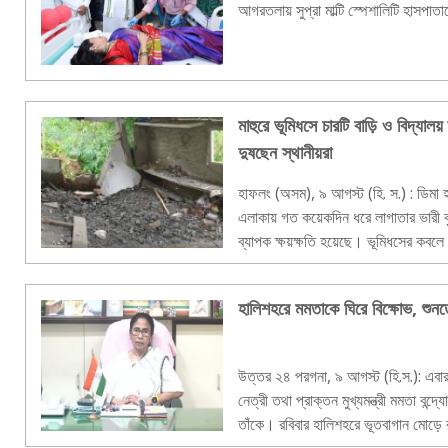
আগরতলায় সুপ্রা মাল্টি স্পেশালিটি হাসপাত
মাহুরে ভূমিধসে চারটি বাড়ি ও বিদ্যাল
দুষছেন স্থানীয়রা
হাফলং (অসম), ৯ আগস্ট (হি. স.) : ডিমা হা
এলাকায় গত কয়েকদিন ধরে লাগাতার ভারী ব
ব্যাপক ক্ষয়ক্ষতি হয়েছে। ভূমিধসের কবল
প্রেসবিটেরিয়ান হাইস..
হালিশহরে মমতাকে ঘিরে বিক্ষোভ, শুন
উত্তর ২৪ পরগনা, ৯ আগস্ট (হি.স.): এবার
নেত্রী তথা প্রাক্তন মুখ্যমন্ত্রী মমতা বন
তাঁকে। রবিবার হালিশহরে ভূতবাগান মোড়ে রা
বন্দ্যোপাধ্যায়ের গাড়ি..