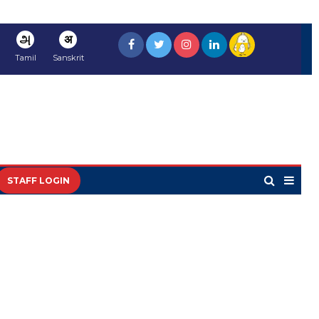
அ
अ
Tamil
Sanskrit
STAFF LOGIN