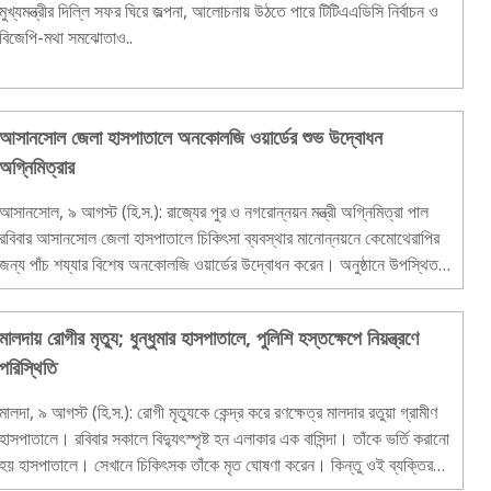
মুখ্যমন্ত্রীর দিল্লি সফর ঘিরে জল্পনা, আলোচনায় উঠতে পারে টিটিএএডিসি নির্বাচন ও
বিজেপি-মথা সমঝোতাও..
আসানসোল জেলা হাসপাতালে অনকোলজি ওয়ার্ডের শুভ উদ্বোধন
অগ্নিমিত্রার
আসানসোল, ৯ আগস্ট (হি.স.): রাজ্যের পুর ও নগরোন্নয়ন মন্ত্রী অগ্নিমিত্রা পাল
রবিবার আসানসোল জেলা হাসপাতালে চিকিৎসা ব্যবস্থার মানোন্নয়নে কেমোথেরাপির
জন্য পাঁচ শয্যার বিশেষ অনকোলজি ওয়ার্ডের উদ্বোধন করেন। অনুষ্ঠানে উপস্থিত
ছিলেন পশ্চিম বর্ধমান জেলা মুখ্..
মালদায় রোগীর মৃত্যু; ধুন্ধুমার হাসপাতালে, পুলিশি হস্তক্ষেপে নিয়ন্ত্রণে
পরিস্থিতি
মালদা, ৯ আগস্ট (হি.স.): রোগী মৃত্যুকে কেন্দ্র করে রণক্ষেত্র মালদার রতুয়া গ্রামীণ
হাসপাতালে। রবিবার সকালে বিদ্যুৎস্পৃষ্ট হন এলাকার এক বাসিন্দা। তাঁকে ভর্তি করানো
হয় হাসপাতালে। সেখানে চিকিৎসক তাঁকে মৃত ঘোষণা করেন। কিন্তু ওই ব্যক্তির
পরিবারের সদস্যরা..