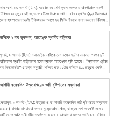
আরামবাগ, ০৯ আগস্ট (হি.স.): আর জি কর মেডিক্যাল কলেজ ও হাসপাতালে তরুণী
চিকিৎসকের মৃত্যুর দুই বছরে ফের উঠল বিচারের দাবি। রবিবার হুগলির চুঁচুড়া ইমামবাড়া
জেলা হাসপাতালে তরুণী চিকিৎসকের স্মরণে দুই মিনিট নীরবতা পালন করলেন চিকিৎসক,
নার্স ও স্বাস্থ্যকর্মী..
নাসিকে ২ বার ভূকম্পন, আতঙ্কে স্থানীয় বাসিন্দারা
মুম্বই, ৯ আগস্ট (হি.স.): মহারাষ্ট্রের নাসিকে বেশ কয়েক ঘণ্টার ব্যবধানে পরপর দুটি
ভূমিকম্পে স্থানীয় বাসিন্দাদের মধ্যে ব্যাপক আতঙ্কের সৃষ্টি হয়েছে। ''ন্যাশনাল সেন্টার
ফর সিসমোলজি''-র তথ্য অনুযায়ী, শনিবার রাত ১০টায় নাসিকে ৪.৩ মাত্রার একটি
ভূমিকম..
আগামী কয়েকদিন উত্তরাখণ্ডে ভারী বৃষ্টিপাতের সম্ভাবনা
দেহরাদূন, ৯ আগস্ট (হি.স.): উত্তরাখণ্ডে আগামী কয়েকদিন ভারী বৃষ্টিপাতের সম্ভাবনা
রয়েছে। রবিবার আবহাওয়া দফতর সূত্রে জানা গেছে, রাজ্যের বেশ কয়েকটি জেলায়
ভারী থেকে অতি ভারী বৃষ্টির সতর্কতাও রয়েছে। আবহাওয়া দফতর জানিয়েছে, রবিবার