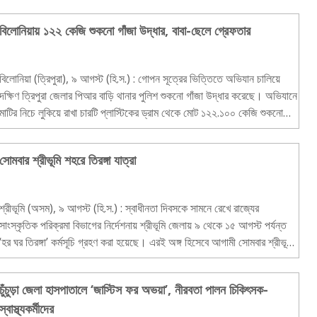
বিলোনিয়ায় ১২২ কেজি শুকনো গাঁজা উদ্ধার, বাবা-ছেলে গ্রেফতার
বিলোনিয়া (ত্রিপুরা), ৯ আগস্ট (হি.স.) : গোপন সূত্রের ভিত্তিতে অভিযান চালিয়ে
দক্ষিণ ত্রিপুরা জেলার পিআর বাড়ি থানার পুলিশ শুকনো গাঁজা উদ্ধার করেছে। অভিযানে
মাটির নিচে লুকিয়ে রাখা চারটি প্লাস্টিকের ড্রাম থেকে মোট ১২২.১০০ কেজি শুকনো
গাঁজা উদ্ধার করা হয়।..
সোমবার শ্রীভূমি শহরে তিরঙ্গা যাত্রা
শ্রীভূমি (অসম), ৯ আগস্ট (হি.স.) : স্বাধীনতা দিবসকে সামনে রেখে রাজ্যের
সাংস্কৃতিক পরিক্রমা বিভাগের নির্দেশনায় শ্রীভূমি জেলায় ৯ থেকে ১৫ আগস্ট পর্যন্ত
‘হর ঘর তিরঙ্গা’ কর্মসূচি গ্রহণ করা হয়েছে। এরই অঙ্গ হিসেবে আগামী সোমবার শ্রীভূমি
শহরে তিরঙ্গা যাত্রার..
চুঁচুড়া জেলা হাসপাতালে ‘জাস্টিস ফর অভয়া’, নীরবতা পালন চিকিৎসক-
স্বাস্থ্যকর্মীদের