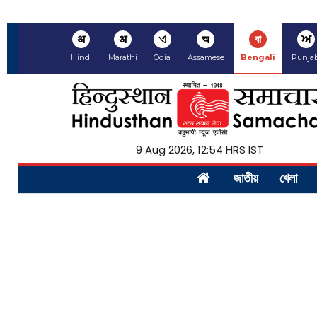
अ
अ
ଏ
অ
বা
ਅ
Hindi
Marathi
Odia
Assamese
Bengali
Punjab
9 Aug 2026, 12:54 HRS IST
জাতীয়
খেলা