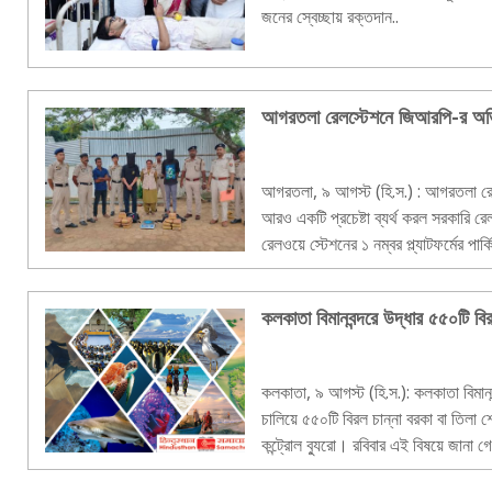
জনের স্বেচ্ছায় রক্তদান..
আগরতলা রেলস্টেশনে জিআরপি-র অভি
আগরতলা, ৯ আগস্ট (হি.স.) : আগরতলা রেল
আরও একটি প্রচেষ্টা ব্যর্থ করল সরকারি 
রেলওয়ে স্টেশনের ১ নম্বর প্ল্যাটফর্মের পা
ব্যক্তিকে আটক করে জিআরপি।..
কলকাতা বিমানবন্দরে উদ্ধার ৫৫০টি বি
কলকাতা, ৯ আগস্ট (হি.স.): কলকাতা বিমানব
চালিয়ে ৫৫০টি বিরল চান্না বরকা বা তিলা 
কন্ট্রোল ব্যুরো। রবিবার এই বিষয়ে জানা গ
বলে কন্টেনারে করে ওই মাছগ..