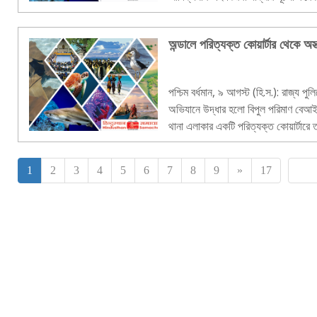
চৌধুরীও। এছাড়াও উপস্থিত ছ..
অন্ডালে পরিত্যক্ত কোয়ার্টার থেকে অস্ত
পশ্চিম বর্ধমান, ৯ আগস্ট (হি.স.): রাজ্য প
অভিযানে উদ্ধার হলো বিপুল পরিমাণ বেআইনি 
থানা এলাকার একটি পরিত্যক্ত কোয়ার্টারে
গোয়েন্দারা। উদ্..
1
2
3
4
5
6
7
8
9
»
17