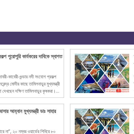
কল্প পুরোপুরি কার্যকরের দাবিকে স্বাগত
াবরী-কাবেরী-গুন্ডার নদী সংযোগ প্রকল্প
নরেন্দ্র মোদীর কাছে তামিলনাড়ুর মুখ্যমন্ত্রী
েখছেন দক্ষিণ তামিলনাড়ুর কৃষকরা।
র আহ্বান মুখ্যমন্ত্রী ডাঃ সাহার
রে না”, ২০ নম্বর ওয়ার্ডের শিবিরে ৮০