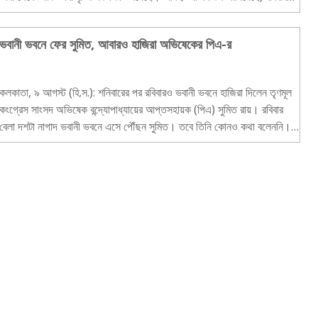
বাগেশ্বর, পিথোরাগড..
ভবানী ভবনে ফের সুমিত, আবারও হাজিরা অভিষেকের পিএ-র
কলকাতা, ৯ আগস্ট (হি.স.): শনিবারের পর রবিবারও ভবানী ভবনে হাজিরা দিলেন তৃণমূল
কংগ্রেস সাংসদ অভিষেক বন্দ্যোপাধ্যায়ের আপ্তসহায়ক (পিএ) সুমিত রায়। রবিবার
বেলা দশটা নাগাদ ভবানী ভবনে এসে পৌঁছন সুমিত। তবে তিনি কোনও কথা বলেননি।
সোজা ভবানী ভবনের ভিতরে ঢুকে যা..