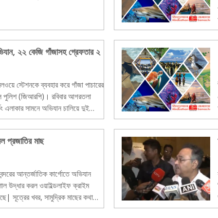
যান, ২২ কেজি গাঁজাসহ গ্রেফতার ২
ওয়ে স্টেশনকে ব্যবহার করে গাঁজা পাচারের
রেল পুলিশ (জিআরপি)। রবিবার আগরতলা
র্কিং এলাকার সামনে অভিযান চালিয়ে দুই
রল প্রজাতির মাছ
ন্দরের আন্তর্জাতিক কার্গোতে অভিযান
শোল উদ্ধার করল ওয়াইল্ডলাইফ ক্রাইম
েছে| সূত্রের খবর, সামুদ্রিক মাছের কথা