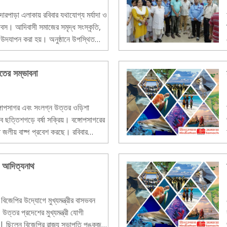
দারপাড়া এলাকায় রবিবার যথাযোগ্য মর্যাদা ও
িবস। আদিবাসী সমাজের সমৃদ্ধ সংস্কৃতি,
 উদযাপন করা হয়। অনুষ্ঠানে উপস্থিত
াতের সম্ভাবনা
বঙ্গোপসাগর এবং সংলগ্ন উত্তর ওড়িশা
বে ছত্তিশগড়ে বর্ষা সক্রিয়। বঙ্গোপসাগরের
গত জলীয় বাষ্প প্রবেশ করছে। রবিবার
ী আদিত্যনাথ
িজেপির উদ্যোগে মুখ্যমন্ত্রীর বাসভবন
 উত্তর প্রদেশের মুখ্যমন্ত্রী যোগী
েন| ছিলেন বিজেপির রাজ্য সভাপতি পঙ্কজ