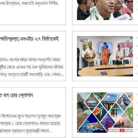
ালের উদ্বোধন, শুরুতেই রক্তদান শিবির..
য় ক্ষতিগ্রস্ত,এনএইচ ২৭ নির্মাণকেই
সাও জেলার মাহুর থানার অন্তর্গত মাহুর
ৃষ্টির জেরে একের পর এক ভূমিধসের ঘটনায়
ে পড়ে অন্তত চারটি বসতবাড়ি এবং সোরন
তে হল চোর স্লোগান
 বিক্ষোভের মুখে পড়লেন তৃণমূল কংগ্রেস
্দ্যোপাধ্যায়। চোর স্লোগানও শুনতে হয়েছে
জ্যের প্রাক্তন মুখ্যমন্ত্রী মমতা