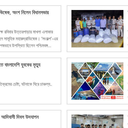
্রাভিষেক, অংশ নিলেন বিধানসভার
্ষে রবিবার উত্তরপাড়ার মাখলা এলাকার
ত হল সামূহিক মহারুদ্রাভিষেক। ‘সংকল্প’-এর
শেষভাবে উপস্থিত ছিলেন পশ্চিমবঙ্গ
বাংলাদেশি যুবকের মৃত্যু
রমের চেষ্টা, ঘটনাকে ঘিরে চাঞ্চল্য..
িশ্ব আদিবাসী দিবস উদযাপন