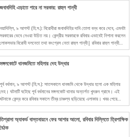
জবাবদিহি এড়াতে পারে না সরকার: রাহুল গান্ধী
নয়াদিল্লি, ৯ আগস্ট (হি.স.): বিরোধীরা জবাবদিহির দাবি তোলা বন্ধ করে দেবে, এমনটা
সরকারের ভেবে নেওয়া উচিত নয়। কেন্দ্রীয় সরকারকে রবিবার এভাবেই নিশানা করলেন
লোকসভার বিরোধী দলনেতা তথা কংগ্রেস নেতা রাহুল গান্ধী| রবিবার রাহুল গান্ধী
বলেন, প্রয়াগরাজে..
মঙ্গলকোটে ধানজমিতে মহিলার দেহ উদ্ধার
পূর্ব বর্ধমান, ৯ আগস্ট (হি.স.): সাতসকালে ধানজমি থেকে উদ্ধার হলো এক মহিলার
দেহ। ঘটনাটি ঘটেছে পূর্ব বর্ধমানের মঙ্গলকোট থানার অন্তর্গত খুদরুন গ্রামে। এই
ঘটনাকে কেন্দ্র করে রবিবার সকালে তীব্র চাঞ্চল্য ছড়িয়েছে এলাকায়। খবর পেয়ে
তড়িঘড়ি ঘটনাস্থলে পৌঁছয় ম..
তিপ্রাসা অ্যাকর্ড বাস্তবায়নে ফের আশার আলো, রবিবার দিল্লিতে ত্রিপাক্ষিক
বৈঠক