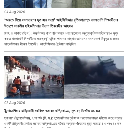
04 Aug 2026
‘ভারতে গিয়ে বাংলাদেশের দূত হয়ে ওঠো’ আইসিসিআর বৃত্তিপ্রাপ্ত বাংলাদেশি শিক্ষার্থীদের
উদ্দেশে ভারতীয় হাইকমিশনার দীনেশ ত্রিবেদীর আহ্বান
ঢাকা, ৪ আগস্ট (হি.স.) : উচ্চশিক্ষার পাশাপাশি ভারত ও বাংলাদেশের বন্ধুত্বপূর্ণ সম্পর্ককে আরও সুদৃঢ়
করতে বাংলাদেশি শিক্ষার্থীদের গুরুত্বপূর্ণ ভূমিকা পালনের আহ্বান জানালেন বাংলাদেশে নিযুক্ত ভারতের
হাইকমিশনার দীনেশ ত্রিবেদী। আইসিসিআর (ইন্ডিয়ান কাউন্সিল..
02 Aug 2026
ইন্দোনেশিয়ায় যাত্রিবাহী ফেরিতে ভয়াবহ অগ্নিকাণ্ড, মৃত ৫; নিখোঁজ ৪১ জন
সুরাবায়া (ইন্দোনেশিয়া), ২ আগস্ট (হি. স.): ইন্দোনেশিয়ার পূর্ব জাভা প্রদেশের মাদুরা দ্বীপের কাছে সমুদ্রে
একটি যাত্রিবাহী ফেরিতে ভয়াবহ অগ্নিকাণ্ডের ঘটনায় অন্তত পাঁচজনের মৃত্যু হয়েছে। এখনও ৪১ জন