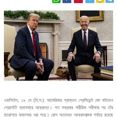
ওয়াশিংটন, ১৯ মে (হি.স.): আমেরিকার প্রাক্তন প্রেসিডেন্ট জো বাইডেন
প্রোস্টেট ক্যানসারে আক্রান্ত। গত শুক্রবার শারীরিক পরীক্ষার পর তাঁর
মূত্রাশয়ে ক্যানসার ধরা পড়ে। রোগ অত্যন্ত আক্রমণাত্মক পর্যায়ে রয়েছে