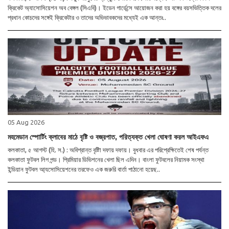
ক্রিকেট অ্যাসোসিয়েশন অব বেঙ্গল (সিএবি)। ইডেন গার্ডেন্সে আয়োজন করা হয় বঙ্গের বয়সভিত্তিক দলের
প্রধান কোচদের সঙ্গেই ক্রিকেটার ও তাদের অভিভাবকদের মধ্যেই এক আন্তঃ..
05 Aug 2026
মহমেডান স্পোর্টিং ক্লাবের মাঠে বৃষ্টি ও বজ্রপাত, পরিত্যক্ত খেলা ঘোষণা করল আইএফএ
কলকাতা, ৫ আগস্ট (হি. স.) : অবিশ্রান্ত বৃষ্টিা দফায় দফায়। বুধবার এর পরিপ্রেক্ষিতেই শেষ পর্যন্ত
কলকাতা ফুটবল লিগ পন্ড। প্রিমিয়ার ডিভিশনের খেলা ছিল এদিন। বাংলা ফুটবলের নিয়ামক সংস্থা
ইন্ডিয়ান ফুটবল আ্যসোসিয়েশনের তরফেও এক জরুরি বার্তা পাঠানো হয়েছ..