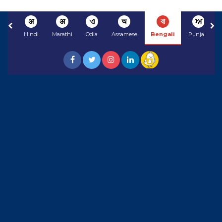
अ
अ
ଏ
অ
বা
ਅ
Hindi
Marathi
Odia
Assamese
Bengali
Punjabi