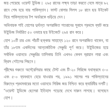
জয় পেয়েছে ওয়েস্ট ইন্ডিজ। ২৯৫ রানের লক্ষ্য তাড়া করতে নেমে মাত্র ৯২
রানে শেষ হয়ে যায় পাকিস্তান। ফাস্ট বোলার সিলস ১৮ রানে ছয় উইকেট
নিয়ে পাকিস্তানের টপ অর্ডারকে গুড়িয়ে দেন।
অধিনায়ক শাই হোপের দুর্দান্ত অপরাজিত শতরানের সুবাদে প্রথমে ব্যাট করে
উইন্ডিজ নির্ধারিত ৫০ ওভারে ছয় উইকেটে ২৯৪ রান করে।
হোপ ১০টি চার এবং পাঁচটি ছক্কার সাহায্যে ১২০ রানে অপরাজিত থাকেন, যা
তাঁর ১৮তম একদিনের আন্তর্জাতিক সেঞ্চুরি পূর্ণ করে। উইন্ডিজের হয়ে
সর্বাধিক ওয়ানডে সেঞ্চুরির তালিকায় তিনি এখনও কেবল ব্রায়ান লারা এবং
ক্রিস গেইলের পিছনে।
গ্রীষ্মের শুরুতে অস্ট্রেলিয়ার কাছে টেস্ট এবং টি-২০ সিরিজে যথাক্রমে ৩-০
এবং ৫-০ ব্যবধানে হেরে যাওয়ার পর, ১৯৯১ সালের পর পাকিস্তানের
বিরুদ্ধে প্রথমবারের মতো ওয়ানডে সিরিজ জয় নিশ্চিত করে ক্যারিবীয় দলটি।
“ওয়েস্ট ইন্ডিজে ছেলেরা ইতিহাস গড়েছে দেখে দারুন লাগছে। বলেছেন
হোপ।
---------------