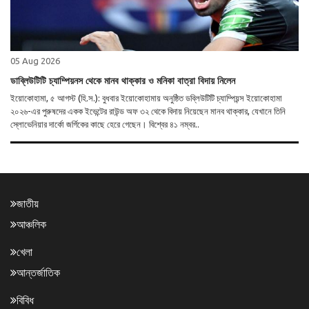
05 Aug 2026
ডাব্লিউটিটি চ্যাম্পিয়নস থেকে মানব থাক্কার ও মনিকা বাত্রা বিদায় নিলেন
ইয়োকোহামা, ৫ আগস্ট (হি.স.): বুধবার ইয়োকোহামায় অনুষ্ঠিত ডব্লিউটিটি চ্যাম্পিয়ন্স ইয়োকোহামা
২০২৬-এর পুরুষদের একক ইভেন্টের রাউন্ড অফ ৩২ থেকে বিদায় নিয়েছেন মানব থাক্কার, যেখানে তিনি
স্লোভেনিয়ার দার্কো জর্গিকের কাছে হেরে গেছেন। বিশ্বের ৪১ নম্বর..
জাতীয়
আঞ্চলিক
খেলা
আন্তর্জাতিক
বিবিধ