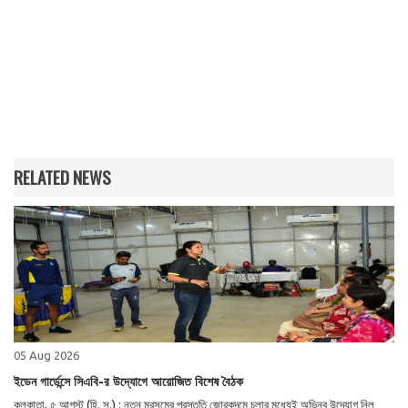
RELATED NEWS
05 Aug 2026
ইডেন গার্ডেন্সে সিএবি-র উদ্যোগে আয়োজিত বিশেষ বৈঠক
কলকাতা, ৫ আগস্ট (হি. স.) : নতুন মরসুমের প্রস্তুতি জোরকদমে চলার মধ্যেই অভিনব উদ্যোগ নিল