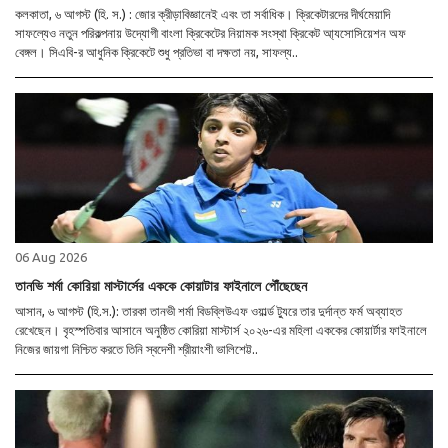
কলকাতা, ৬ আগস্ট (হি. স.) : জোর ক্রীড়াবিজ্ঞানেই এবং তা সর্বাধিক। ক্রিকেটারদের দীর্ঘমেয়াদি
সাফল্যেও নতুন পরিকল্পনায় উদ্যোগী বাংলা ক্রিকেটের নিয়ামক সংস্থা ক্রিকেট আ্যসোসিয়েশন অফ
বেঙ্গল। সিএবি-র আধুনিক ক্রিকেটে শুধু প্রতিভা বা দক্ষতা নয়, সাফল্য..
06 Aug 2026
তানভি শর্মা কোরিয়া মাস্টার্সের এককে কোয়াটার ফাইনালে পৌঁছেছেন
আসান, ৬ আগস্ট (হি.স.): তারকা তানভী শর্মা বিডব্লিউএফ ওয়ার্ল্ড ট্যুরে তার দুর্দান্ত ফর্ম অব্যাহত
রেখেছেন। বৃহস্পতিবার আসানে অনুষ্ঠিত কোরিয়া মাস্টার্স ২০২৬-এর মহিলা এককের কোয়ার্টার ফাইনালে
নিজের জায়গা নিশ্চিত করতে তিনি স্বদেশী শ্রীয়াংশী ভালিশেট্ট..