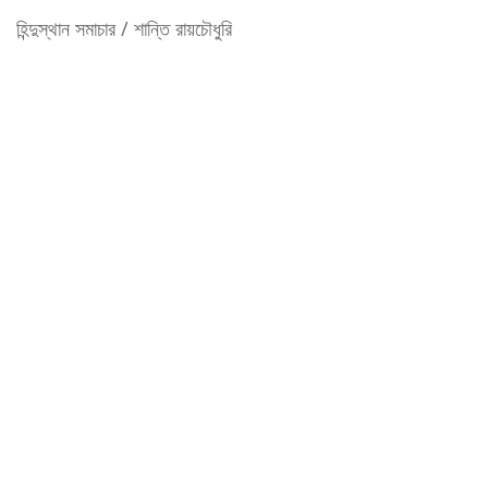
হিন্দুস্থান সমাচার / শান্তি রায়চৌধুরি