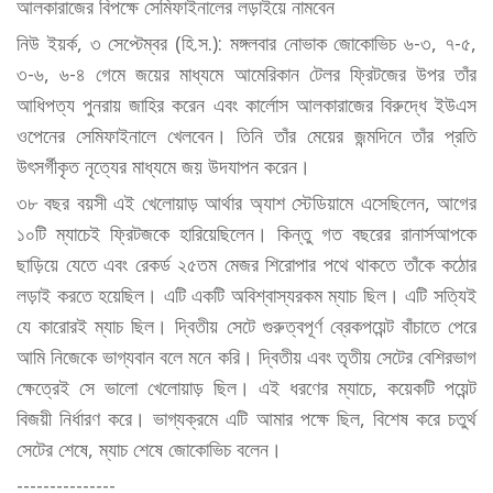
আলকারাজের বিপক্ষে সেমিফাইনালের লড়াইয়ে নামবেন
নিউ ইয়র্ক, ৩ সেপ্টেম্বর (হি.স.): মঙ্গলবার নোভাক জোকোভিচ ৬-৩, ৭-৫,
৩-৬, ৬-৪ গেমে জয়ের মাধ্যমে আমেরিকান টেলর ফ্রিটজের উপর তাঁর
আধিপত্য পুনরায় জাহির করেন এবং কার্লোস আলকারাজের বিরুদ্ধে ইউএস
ওপেনের সেমিফাইনালে খেলবেন। তিনি তাঁর মেয়ের জন্মদিনে তাঁর প্রতি
উৎসর্গীকৃত নৃত্যের মাধ্যমে জয় উদযাপন করেন।
৩৮ বছর বয়সী এই খেলোয়াড় আর্থার অ্যাশ স্টেডিয়ামে এসেছিলেন, আগের
১০টি ম্যাচেই ফ্রিটজকে হারিয়েছিলেন। কিন্তু গত বছরের রানার্সআপকে
ছাড়িয়ে যেতে এবং রেকর্ড ২৫তম মেজর শিরোপার পথে থাকতে তাঁকে কঠোর
লড়াই করতে হয়েছিল। এটি একটি অবিশ্বাস্যরকম ম্যাচ ছিল। এটি সত্যিই
যে কারোরই ম্যাচ ছিল। দ্বিতীয় সেটে গুরুত্বপূর্ণ ব্রেকপয়েন্ট বাঁচাতে পেরে
আমি নিজেকে ভাগ্যবান বলে মনে করি। দ্বিতীয় এবং তৃতীয় সেটের বেশিরভাগ
ক্ষেত্রেই সে ভালো খেলোয়াড় ছিল। এই ধরণের ম্যাচে, কয়েকটি পয়েন্ট
বিজয়ী নির্ধারণ করে। ভাগ্যক্রমে এটি আমার পক্ষে ছিল, বিশেষ করে চতুর্থ
সেটের শেষে, ম্যাচ শেষে জোকোভিচ বলেন।
---------------