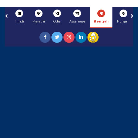
अ
अ
ଏ
অ
বা
ਅ
Hindi
Marathi
Odia
Assamese
Bengali
Punjabi