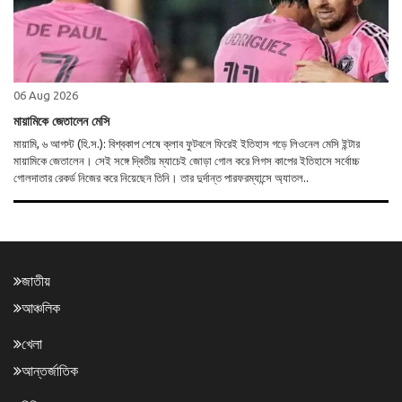
06 Aug 2026
মায়ামিকে জেতালেন মেসি
মায়ামি, ৬ আগস্ট (হি.স.): বিশ্বকাপ শেষে ক্লাব ফুটবলে ফিরেই ইতিহাস গড়ে লিওনেল মেসি ইন্টার
মায়ামিকে জেতালেন। সেই সঙ্গে দ্বিতীয় ম্যাচেই জোড়া গোল করে লিগস কাপের ইতিহাসে সর্বোচ্চ
গোলদাতার রেকর্ড নিজের করে নিয়েছেন তিনি। তার দুর্দান্ত পারফরম্যান্সে অ্যাতল..
জাতীয়
আঞ্চলিক
খেলা
আন্তর্জাতিক