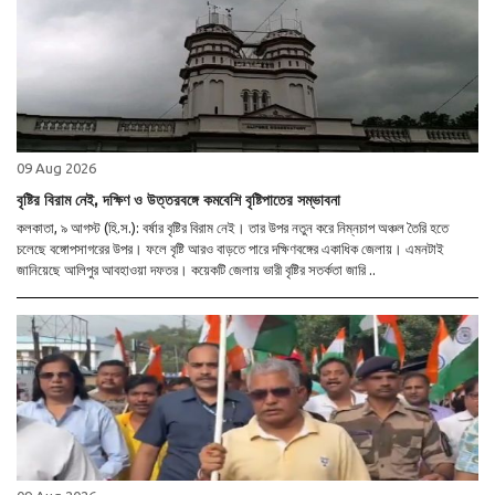
09 Aug 2026
বৃষ্টির বিরাম নেই, দক্ষিণ ও উত্তরবঙ্গে কমবেশি বৃষ্টিপাতের সম্ভাবনা
কলকাতা, ৯ আগস্ট (হি.স.): বর্ষার বৃষ্টির বিরাম নেই। তার উপর নতুন করে নিম্নচাপ অঞ্চল তৈরি হতে
চলেছে বঙ্গোপসাগরের উপর। ফলে বৃষ্টি আরও বাড়তে পারে দক্ষিণবঙ্গের একাধিক জেলায়। এমনটাই
জানিয়েছে আলিপুর আবহাওয়া দফতর। কয়েকটি জেলায় ভারী বৃষ্টির সতর্কতা জারি ..