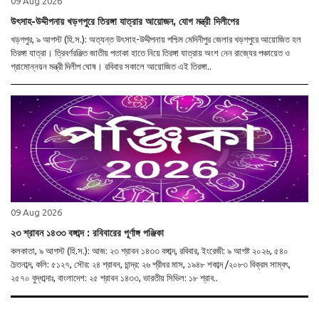
09 Aug 2026
উৎসাহ-উদ্দীপনায় খড়গপুরে তিরঙ্গা যাত্রার আয়োজন, যোগ মন্ত্রী দিলীপের
খড়গপুর, ৯ আগস্ট (হি.স.): অত্যন্ত উৎসাহ-উদ্দীপনায় পশ্চিম মেদিনীপুর জেলার খড়গপুরে আয়োজিত হল
তিরঙ্গা যাত্রা। ত্রিবর্ণরঞ্জিত জাতীয় পতাকা হাতে নিয়ে তিরঙ্গা যাত্রায় অংশ নেন রাজ্যের পঞ্চায়েত ও
গ্রামোন্নয়ন মন্ত্রী দিলীপ ঘোষ। রবিবার সকালে আয়োজিত এই তিরঙ্গা..
09 Aug 2026
২৩ শ্রাবন ১৪৩৩ বঙ্গাব্দ : রবিবারের পূর্ণাঙ্গ পঞ্জিকা
কলকাতা, ৯ আগস্ট (হি.স.): আজ: ২৩ শ্রাবন ১৪৩৩ বঙ্গাব্দ, রবিবার, ইংরেজী: ৯ আগষ্ট ২০২৬, ৫৪০
চৈতনাব্দ, কলি: ৫১২৭, সৌর: ২৪ শ্রাবন, চান্দ্র: ২৬ শ্রীধর মাস, ১৯৪৮ শকাব্দ /২০৮৩ বিক্রম সাম্বৎ,
২৫৭০ বুদ্ধাব্দাঃ, বাংলাদেশ: ২৫ শ্রাবন ১৪৩৩, ভারতীয় সিভিল: ১৮ শ্রাব..