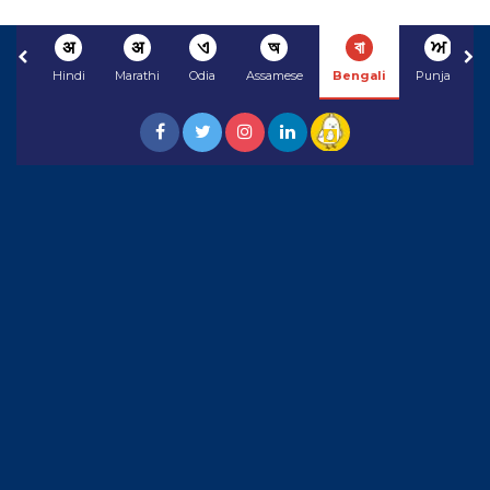
अ
अ
ଏ
অ
বা
ਅ
Hindi
Marathi
Odia
Assamese
Bengali
Punjabi