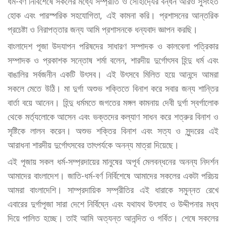
ধর্ম-বর্ণ নির্বিশেষে সকলের মধ্যে সম্প্রীতি ও সৌহার্দ্যের বন্ধন আরও সুসংহত
হোক এবং পারস্পরিক সহযোগিতা, এই কামনা করি। প্রশাসনের আন্তরিক
প্রচেষ্টা ও নিরাপত্তার জন্য আমি প্রশাসনকে ধন্যবাদ জ্ঞাপন করছি।
বাংলাদেশ পূজা উদযাপন পরিষদের সাধারণ সম্পাদক ও কালবেলা পত্রিকার
সম্পাদক ও প্রকাশক সন্তোষ শর্মা বলেন, শারদীয় দুর্গোৎসব হিন্দু ধর্ম এবং
বাঙালির সর্বজনীন একটি উৎসব। এই উৎসবে মিলিত হয়ে আনন্দে আমরা
সকলে মেতে উঠি। মা দুর্গা অশুভ শক্তিতে বিনাশ করে সবার জন্য শান্তির
বার্তা বয়ে আনেন। হিন্দু ধর্মমতে জগতের মঙ্গল কামনায় দেবী দুর্গা স্বর্গালোক
থেকে মর্ত্যলোকে আসেন এবং ভক্তদের কল্যাণ সাধন করে শত্রুর বিনাশ ও
সৃষ্টিকে লালন করেন। অশুভ শক্তির বিনাশ এবং সত্য ও সুন্দরের এই
আরাধনা শারদীয় দুর্গোৎসবের তাৎপর্যকে অনন্য মাত্রা দিয়েছে।
এই পূজায় সকল ধর্ম-সম্প্রদায়ের মানুষের অপূর্ব মেলবন্ধনের অনন্য নিদর্শন
আমাদের বাংলাদেশ। জাতি-ধর্ম-বর্ণ নির্বিশেষে আমাদের সকলের একটা পরিচয়
আমরা বাংলাদেশি। সাম্প্রদায়িক সম্প্রীতির এই ধারাকে সমুন্নত রেখে
এবারের দুর্গাপূজা সারা দেশে নির্বিঘ্নে এবং যথাযথ উৎসাহ ও উদ্দীপনার মধ্য
দিয়ে পালিত হচ্ছে। তাই আমি অত্যন্ত আনন্দিত ও গর্বিত। শেষে সকলের