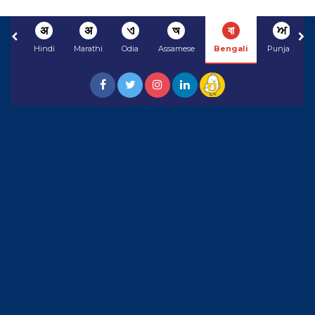
अ
अ
ଏ
অ
বা
ਅ
Hindi
Marathi
Odia
Assamese
Bengali
Punjabi