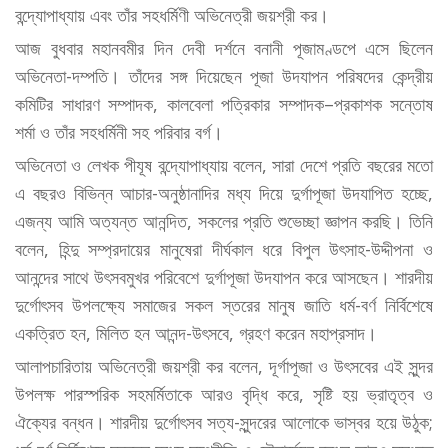
বন্দ্যোপাধ্যায় এবং তাঁর সহধর্মিণী অভিনেত্রী জয়শ্রী কর।
আজ বুধবার মহানবমীর দিন দেবী দর্শনে বনানী পূজামণ্ডপে এসে ছিলেন
অভিনেতা-দম্পতি। তাঁদের সঙ্গ দিয়েছেন পূজা উদযাপন পরিষদের কেন্দ্রীয়
কমিটির সাধারণ সম্পাদক, কালবেলা পত্রিকার সম্পাদক–প্রকাশক সন্তোষ
শর্মা ও তাঁর সহধর্মিনী সহ পরিবার বর্গ।
অভিনেতা ও লেখক পীযূষ বন্দ্যোপাধ্যায় বলেন, সারা দেশে প্রতি বছরের মতো
এ বছরও বিভিন্ন আচার-অনুষ্ঠানাদির মধ্য দিয়ে দুর্গাপূজা উদযাপিত হচ্ছে,
এজন্য আমি অত্যন্ত আনন্দিত, সকলের প্রতি শুভেচ্ছা জ্ঞাপন করছি। তিনি
বলেন, হিন্দু সম্প্রদায়ের মানুষেরা দীর্ঘকাল ধরে বিপুল উৎসাহ-উদ্দীপনা ও
আনন্দের সাথে উৎসবমুখর পরিবেশে দুর্গাপূজা উদযাপন করে আসছেন। শারদীয়
দুর্গোৎসব উপলক্ষ্যে সমাজের সকল স্তরের মানুষ জাতি ধর্ম-বর্ণ নির্বিশেষে
একত্রিত হন, মিলিত হন আনন্দ-উৎসবে, গ্রহণ করেন মহাপ্রসাদ।
আলাপচারিতায় অভিনেত্রী জয়শ্রী কর বলেন, দূর্গাপূজা ও উৎসবের এই সুন্দর
উপলক্ষ পারস্পরিক সহমর্মিতাকে আরও বৃদ্ধি করে, সৃষ্টি হয় ভ্রাতৃত্ব ও
ঐক্যের বন্ধন। শারদীয় দুর্গোৎসব সত্য-সুন্দরের আলোকে ভাস্বর হয়ে উঠুক;