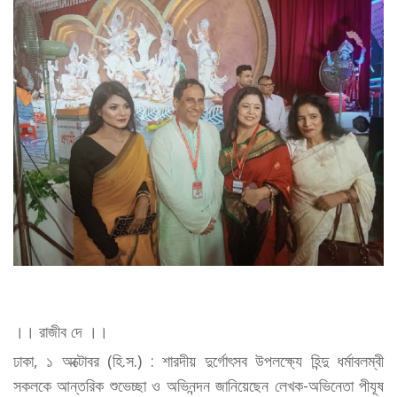
।। রাজীব দে ।।
ঢাকা, ১ অক্টোবর (হি.স.) : শারদীয় দুর্গোৎসব উপলক্ষ্যে হিন্দু ধর্মাবলম্বী
সকলকে আন্তরিক শুভেচ্ছা ও অভিনন্দন জানিয়েছেন লেখক-অভিনেতা পীযূষ