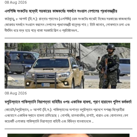
08 Aug 2026
এলপিজি সংকটের মধ্যেই সরকারের কাজকর্মের সমর্থনে সওয়াল নেপালের প্রধানমন্ত্রীর
কাঠমান্ডু, ৮ আগস্ট (হি.স.): রান্নার গ্যাসের (এলপিজি) চরম সংকটের মাঝেই নিজের সরকারের কাজকর্মের
জোরদার সমর্থনে সওয়াল করলেন নেপালের প্রধানমন্ত্রী বালেন্দ্র শাহ। তিনি জানান, লোকসানে চলা এবং
দীর্ঘদিন ধরে বন্ধ হয়ে পড়ে থাকা সরকারি শিল্প ও প্রতিষ্ঠানগুল..
08 Aug 2026
বলুচিস্তানে পাকিস্তানি নিরাপত্তা বাহিনীর ওপর একাধিক হামলা, প্রাণ হারালেন পুলিশ কর্মকর্তা
কোয়েটা/বলুচিস্তান, ৮ আগস্ট (হি.স.): পাকিস্তানের অশান্ত বলুচিস্তান প্রদেশে সশস্ত্র বিদ্রোহীরা
একযোগে একাধিক স্থানে হামলা চালিয়েছে। নোশকি, ডালবানদিন, চাগাই, খারান এবং বোলানসহ বেশ
কয়েকটি এলাকায় পাকিস্তানি নিরাপত্তা বাহিনী এবং বিভিন্ন যানবাহনকে ..