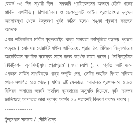
রেকর্ড ৩৪ দিন স্থায়ী ছিল। সরকারি প্রতিবেদনের অভাবে হোঁচট খাচ্ছে
মার্কিন অর্থনীতি। রিপাবলিকান ও ডেমোক্র্যাট আইন প্রণেতাদের দ্বন্দ্বে
অচলাবস্থা থেকে উত্তরণ খুবই কঠিন বলেও শঙ্কা প্রকাশ করছেন
অনেকে।
এবার শাটডাউনে মার্কিন যুক্তরাষ্ট্রে খাদ্য সহায়তা কর্মসূচিতে বড়সড় প্রভাব
পড়েছে। সোমবার হোয়াইট হাউস জানিয়েছে, প্রায় ৪২ মিলিয়ন নিম্নআয়ের
আমেরিকান নাগরিক নভেম্বর মাসে মাত্র অর্ধেক ভাতা পাবেন। ‘সাপ্লিমেন্টাল
নিউট্রিশন অ্যাসিস্ট্যান্স প্রোগ্রাম’ (এসএনএপি ), যা প্রতি আট জনে
একজন মার্কিন নাগরিককে খাদ্য ভর্তুকি দেয়, সেটির তহবিল বিগত শনিবার
থেকে স্থগিত হয়ে গেছে। যদিও দুটি ফেডারেল আদালত প্রশাসনকে ৪.৬৫
বিলিয়ন ডলারের জরুরি তহবিল ব্যবহারের অনুমতি দিয়েছে, কৃষি দফতর
জানিয়েছে আপাতত তারা প্রাপ্য অর্থের ৫০ শতাংশই বিতরণ করতে পারবে।
---------------
হিন্দুস্থান সমাচার / সৌমি বৈদ্য