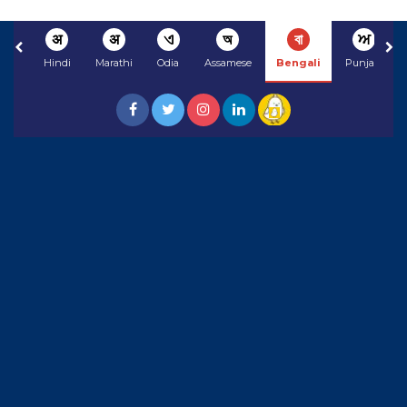
अ
अ
ଏ
অ
বা
ਅ
Hindi
Marathi
Odia
Assamese
Bengali
Punjabi