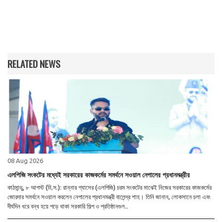
RELATED NEWS
08 Aug 2026
এলপিজি সংকটের মধ্যেই সরকারের কাজকর্মের সমর্থনে সওয়াল নেপালের প্রধানমন্ত্রীর
কাঠমান্ডু, ৮ আগস্ট (হি.স.): রান্নার গ্যাসের (এলপিজি) চরম সংকটের মাঝেই নিজের সরকারের কাজকর্মের
জোরদার সমর্থনে সওয়াল করলেন নেপালের প্রধানমন্ত্রী বালেন্দ্র শাহ। তিনি জানান, লোকসানে চলা এবং
দীর্ঘদিন ধরে বন্ধ হয়ে পড়ে থাকা সরকারি শিল্প ও প্রতিষ্ঠানগুল..