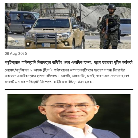
08 Aug 2026
বলুচিস্তানে পাকিস্তানি নিরাপত্তা বাহিনীর ওপর একাধিক হামলা, প্রাণ হারালেন পুলিশ কর্মকর্তা
কোয়েটা/বলুচিস্তান, ৮ আগস্ট (হি.স.): পাকিস্তানের অশান্ত বলুচিস্তান প্রদেশে সশস্ত্র বিদ্রোহীরা
একযোগে একাধিক স্থানে হামলা চালিয়েছে। নোশকি, ডালবানদিন, চাগাই, খারান এবং বোলানসহ বেশ
কয়েকটি এলাকায় পাকিস্তানি নিরাপত্তা বাহিনী এবং বিভিন্ন যানবাহনকে ..