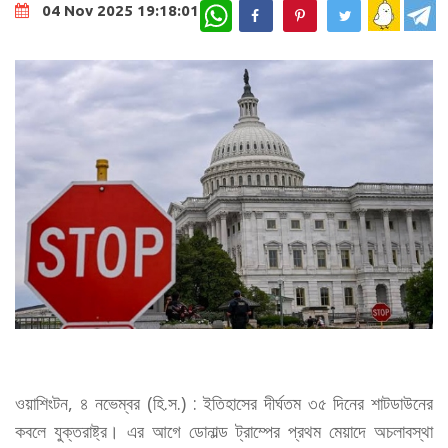
WhatsApp
04 Nov 2025 19:18:01
ওয়াশিংটন, ৪ নভেম্বর (হি.স.) : ইতিহাসের দীর্ঘতম ৩৫ দিনের শাটডাউনের
কবলে যুক্তরাষ্ট্র। এর আগে ডোনাল্ড ট্রাম্পের প্রথম মেয়াদে অচলাবস্থা