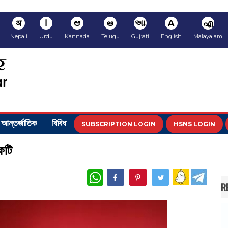
अ
ا
ಆ
ఆ
આ
A
എ
Nepali
Urdu
Kannada
Telugu
Gujrati
English
Malayalam
আন্তর্জাতিক
বিবিধ
SUBSCRIPTION LOGIN
HSNS LOGIN
ফটি
WhatsApp
R