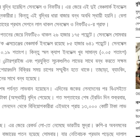
মু
র বৃদ্ধি হয়েছিল সেনসেক্স ও নিফটির। এর জেরে এই দুই বেঞ্চমার্ক ইনডেক্স
মুম্বই, ৬ আগস্ট
কারীরা। কিন্তু এই বৃদ্ধির ধারা বাজার বন্ধ অবধি স্থায়ী হয়নি। বেলা
পেই
াহের প্রথম সেশনে লাল থাকল সেনসেক্স ও নিফটি৫০-র গ্রাফ।
দেশ
নির্
পতনের জেরে নিফটি৫০ থাকল ২৬ হাজার ১৭৫ পয়েন্টে। সেনসেক্স সোমবার
ক্সচেঞ্জের বেঞ্চমার্ক ইনডেক্স রয়েছে ৮৫ হাজার ৬৪১ পয়েন্টে। সেনসেক্স
.১৯ শতাংশ। কিন্তু স্মল ক্যাপ ইনডেক্স খুব সামান্য (০.০৫ শতাংশ)
 এন্টারপ্রাইজ এবং প্রযুক্তি সূচকগুলিও লাভের সাথে বন্ধ করতে সক্ষম
 শেয়ারগুলি বিক্রির সময় চাপের সম্মুখীন হতে থাকে। তাছাড়া, ব্যাংকিং,
নের সাথে বন্ধ হয়েছে।
রীরা শেষ পর্যন্ত লাভবান হয়েছেন। এদিনের জকের লেনদেনের পর বিএসইতে
06
কা (অস্থায়ী) বৃদ্ধি পেয়েছে। গত সপ্তাহের শেষ ট্রেডিং দিন শুক্রবার,
নাগ
লেনদেন থেকে বিনিয়োগকারীরা এইভাবে প্রায় ১৩,০০০ কোটি টাকা লাভ
নাগ
উদ্
সেব
েছে। এর জেরে রেকর্ড লো-তে নেমেছে ভারতীয় মুদ্রা। রুপি-র অবনমনের
কর্ম
শ বাজারের পতন হয়েছে সোমবার। যার নেতিবাচক প্রভাব পড়েছে দালাল