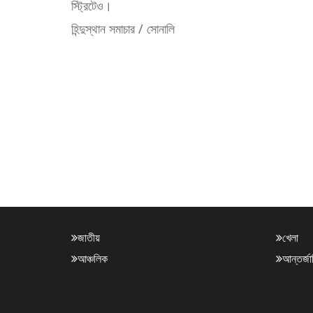
স্ট্রিটেও।
হিন্দুস্থান সমাচার / সোনালি
জাতীয়
খেলা
আঞ্চলিক
আন্তর্জ