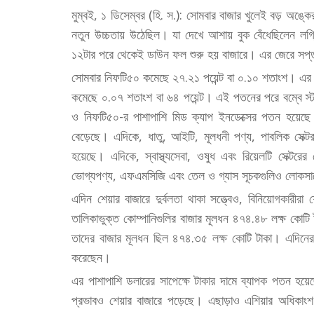
মুম্বই, ১ ডিসেম্বর (হি. স.): সোমবার বাজার খুলেই বড় অঙ্কে
নতুন উচ্চতায় উঠেছিল। যা দেখে আশায় বুক বেঁধেছিলেন লগ্নি
১২টার পরে থেকেই ডাউন ফল শুরু হয় বাজারে। এর জেরে সপ্ত
সোমবার নিফটি৫০ কমেছে ২৭.২১ পয়েন্ট বা ০.১০ শতাংশ। এর 
কমেছে ০.০৭ শতাংশ বা ৬৪ পয়েন্ট। এই পতনের পরে বম্বে স্টক এ
ও নিফটি৫০-র পাশাপাশি মিড ক্যাপ ইনডেক্সের পতন হয়েছে ০
বেড়েছে। এদিকে, ধাতু, আইটি, মূলধনী পণ্য, পাবলিক সেক্টর
হয়েছে। এদিকে, স্বাস্থ্যসেবা, ওষুধ এবং রিয়েলটি সেক্টরের
ভোগ্যপণ্য, এফএমসিজি এবং তেল ও গ্যাস সূচকগুলিও লোকসা
এদিন শেয়ার বাজারে দুর্বলতা থাকা সত্ত্বেও, বিনিয়োগকা
তালিকাভুক্ত কোম্পানিগুলির বাজার মূলধন ৪৭৪.৪৮ লক্ষ কোটি টা
তাদের বাজার মূলধন ছিল ৪৭৪.৩৫ লক্ষ কোটি টাকা। এদিনের 
করেছেন।
এর পাশাপাশি ডলারের সাপেক্ষে টাকার দামে ব্যাপক পতন হয়
প্রভাবও শেয়ার বাজারে পড়েছে। এছাড়াও এশিয়ার অধিকাং