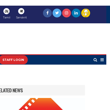
அ
अ
Tamil
Sanskrit
STAFF LOGIN
ELATED NEWS