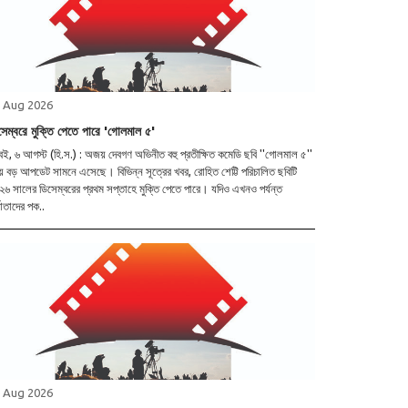
 Aug 2026
সেম্বরে মুক্তি পেতে পারে 'গোলমাল ৫'
্বই, ৬ আগস্ট (হি.স.) : অজয় দেবগণ অভিনীত বহু প্রতীক্ষিত কমেডি ছবি ''গোলমাল ৫''
়ে বড় আপডেট সামনে এসেছে। বিভিন্ন সূত্রের খবর, রোহিত শেট্টি পরিচালিত ছবিটি
৬ সালের ডিসেম্বরের প্রথম সপ্তাহে মুক্তি পেতে পারে। যদিও এখনও পর্যন্ত
্মাতাদের পক..
 Aug 2026