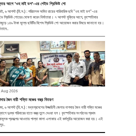
ক্তির আগে 'ওহ মাই ডগ'-এর পেইড প্রিভিউ শো
 (হি.স.) : পরিচালক অমিত রায়ের পারিবারিক ছবি ''ওহ মাই ডগ''-এর
ড প্রিভিউ শোয়ের ঘোষণা করেন নির্মাতারা। ৭ আগস্ট মুক্তির আগে, বৃহস্পতিবার
জুড়ে ১৪৯ টাকা মূল্যে ছবিটির বিশেষ প্রিভিউ শো আয়োজন করার বিষয়ে জানানো হয়।
মাতাদে..
 Aug 2026
দায় জৈন নারী শক্তি মঞ্চের বস্ত্র বিতরণ
দা, ৬ আগস্ট (হি.স.) : মধ্যপ্রদেশের উজ্জয়িনী জেলার নাগদায় জৈন নারী শক্তি মঞ্চের
যোগে দুঃস্থ পরিবারের হাতে বস্ত্র তুলে দেওয়া হল। বৃহস্পতিবার সংগঠনের প্রথম
ামূলক প্রকল্পের আওতায় পাল্যা কালা এলাকায় এই কর্মসূচির আয়োজন করা হয়। এই
সূচ..