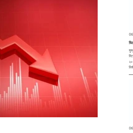
06
ডি
মুম
নিয
২০২
নির
06