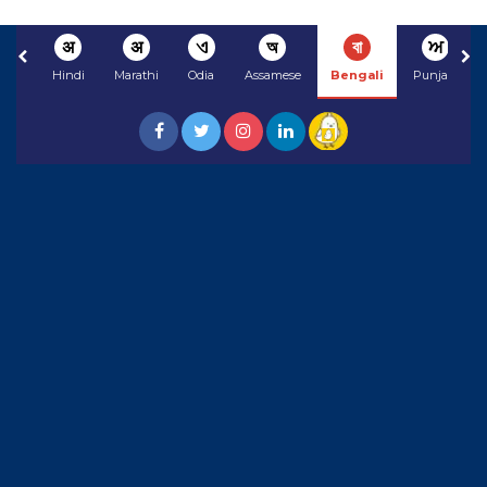
अ
अ
ଏ
অ
বা
ਅ
Hindi
Marathi
Odia
Assamese
Bengali
Punjabi