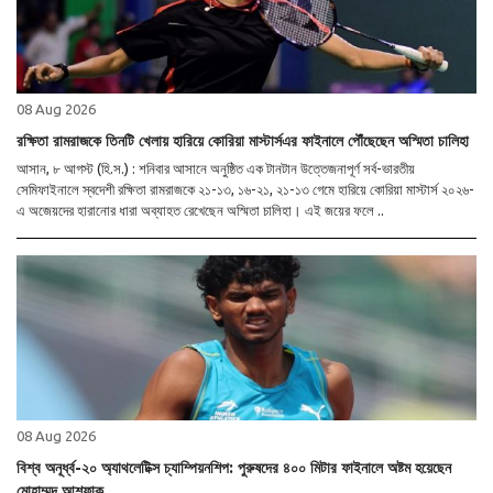
08 Aug 2026
রক্ষিতা রামরাজকে তিনটি খেলায় হারিয়ে কোরিয়া মাস্টার্সএর ফাইনালে পৌঁছেছেন অস্মিতা চালিহা
আসান, ৮ আগস্ট (হি.স.) : শনিবার আসানে অনুষ্ঠিত এক টানটান উত্তেজনাপূর্ণ সর্ব-ভারতীয়
সেমিফাইনালে স্বদেশী রক্ষিতা রামরাজকে ২১-১৩, ১৬-২১, ২১-১৩ গেমে হারিয়ে কোরিয়া মাস্টার্স ২০২৬-
এ অজেয়দের হারানোর ধারা অব্যাহত রেখেছেন অস্মিতা চালিহা। এই জয়ের ফলে ..
08 Aug 2026
বিশ্ব অনূর্ধ্ব-২০ অ্যাথলেটিক্স চ্যাম্পিয়নশিপ: পুরুষদের ৪০০ মিটার ফাইনালে অষ্টম হয়েছেন
মোহাম্মদ আশফাক