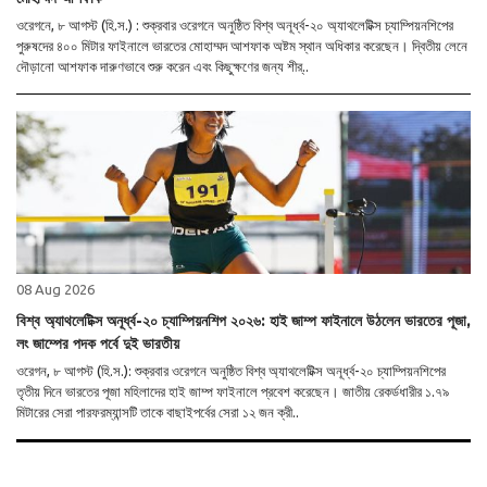
ওরেগনে, ৮ আগস্ট (হি.স.) : শুক্রবার ওরেগনে অনুষ্ঠিত বিশ্ব অনূর্ধ্ব-২০ অ্যাথলেটিক্স চ্যাম্পিয়নশিপের
পুরুষদের ৪০০ মিটার ফাইনালে ভারতের মোহাম্মদ আশফাক অষ্টম স্থান অধিকার করেছেন। দ্বিতীয় লেনে
দৌড়ানো আশফাক দারুণভাবে শুরু করেন এবং কিছুক্ষণের জন্য শীর্..
08 Aug 2026
বিশ্ব অ্যাথলেটিক্স অনূর্ধ্ব-২০ চ্যাম্পিয়নশিপ ২০২৬: হাই জাম্প ফাইনালে উঠলেন ভারতের পূজা,
লং জাম্পের পদক পর্বে দুই ভারতীয়
ওরেগন, ৮ আগস্ট (হি.স.): শুক্রবার ওরেগনে অনুষ্ঠিত বিশ্ব অ্যাথলেটিক্স অনূর্ধ্ব-২০ চ্যাম্পিয়নশিপের
তৃতীয় দিনে ভারতের পূজা মহিলাদের হাই জাম্প ফাইনালে প্রবেশ করেছেন। জাতীয় রেকর্ডধারীর ১.৭৯
মিটারের সেরা পারফরম্যান্সটি তাকে বাছাইপর্বের সেরা ১২ জন ক্রী..