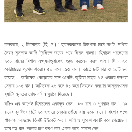
কলকাতা, ২ ডিসেম্বর (হি. স.) : হায়দরাবাদের জিমখানা মাঠে দাপট দেখিয়ে
সৈয়দ মুস্তাক আলি ট্রফিতে জয়ের পথে ফিরল বাংলা। হিমাচল প্রদেশের
২০৮ রানের বিশাল লক্ষ্যমাত্রাকেও তুচ্ছ করলেন করণ লাল। টি - ২০
কেরিয়ারের প্রথম শতরান ৫০ বলে ১১৩ রান। তাতে ৮টি চার ও ১০টি ছয়
রয়েছে । অভিষেক পোড়েলের সঙ্গে ওপেনিং জুটিতে মাত্র ৭.৪ ওভারে দলগত
স্কোর ১০৫ রান। অভিষেক ২৬ বলে ৪১ করে ফিরলেও করণের আক্রমণাত্মক
ব্যাটিং ম্যাচের মোড় এদিন ঘুরিয়ে দিয়েছে।
যদিও এর আগেই হিমাচলের একান্ত সেন - ৮৯ রান ও পুখরাজ মান - ৭৯
রানের ব্যাটিং দাপটে ২০ ওভারে স্কোর পৌঁছে যায় ২০৮ রানে। বাংলার পক্ষে
শাহবাজ আহমেদ তিনটি উইকেট নেয়। শামি ও মুকেশ একটি করে পেয়েছে।
তবে বড় রান তোলার চাপ করণ লাল একক ভাবে সামলে দেন ।