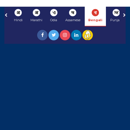
अ
अ
ଏ
অ
বা
ਅ
Hindi
Marathi
Odia
Assamese
Bengali
Punjabi