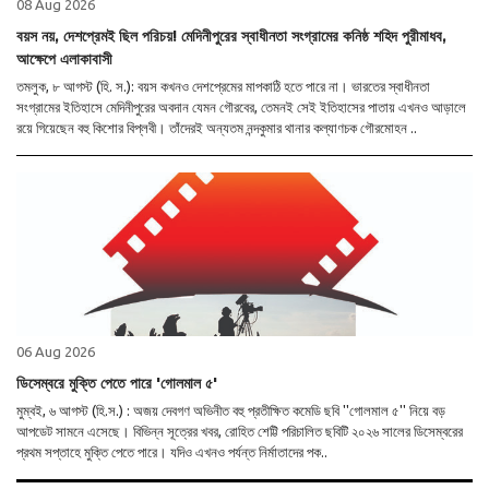
08 Aug 2026
বয়স নয়, দেশপ্রেমই ছিল পরিচয়! মেদিনীপুরের স্বাধীনতা সংগ্রামের কনিষ্ঠ শহিদ পুরীমাধব,
আক্ষেপে এলাকাবাসী
তমলুক, ৮ আগস্ট (হি. স.): বয়স কখনও দেশপ্রেমের মাপকাঠি হতে পারে না। ভারতের স্বাধীনতা
সংগ্রামের ইতিহাসে মেদিনীপুরের অবদান যেমন গৌরবের, তেমনই সেই ইতিহাসের পাতায় এখনও আড়ালে
রয়ে গিয়েছেন বহু কিশোর বিপ্লবী। তাঁদেরই অন্যতম নন্দকুমার থানার কল্যাণচক গৌরমোহন ..
06 Aug 2026
ডিসেম্বরে মুক্তি পেতে পারে 'গোলমাল ৫'
মুম্বই, ৬ আগস্ট (হি.স.) : অজয় দেবগণ অভিনীত বহু প্রতীক্ষিত কমেডি ছবি ''গোলমাল ৫'' নিয়ে বড়
আপডেট সামনে এসেছে। বিভিন্ন সূত্রের খবর, রোহিত শেট্টি পরিচালিত ছবিটি ২০২৬ সালের ডিসেম্বরের
প্রথম সপ্তাহে মুক্তি পেতে পারে। যদিও এখনও পর্যন্ত নির্মাতাদের পক..