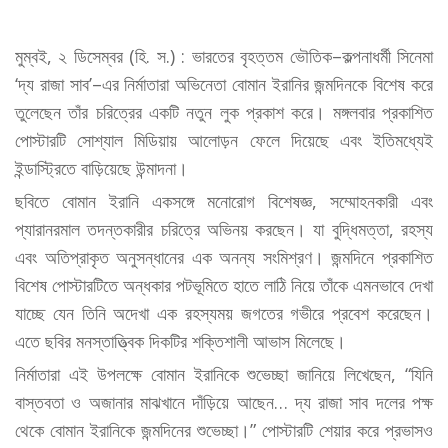
মুম্বই, ২ ডিসেম্বর (হি. স.) : ভারতের বৃহত্তম ভৌতিক–কল্পনাধর্মী সিনেমা
‘দ্য রাজা সাব’–এর নির্মাতারা অভিনেতা বোমান ইরানির জন্মদিনকে বিশেষ করে
তুলেছেন তাঁর চরিত্রের একটি নতুন লুক প্রকাশ করে। মঙ্গলবার প্রকাশিত
পোস্টারটি সোশ্যাল মিডিয়ায় আলোড়ন ফেলে দিয়েছে এবং ইতিমধ্যেই
ইন্ডাস্ট্রিতে বাড়িয়েছে উন্মাদনা।
ছবিতে বোমান ইরানি একসঙ্গে মনোরোগ বিশেষজ্ঞ, সম্মোহনকারী এবং
প্যারানরমাল তদন্তকারীর চরিত্রে অভিনয় করছেন। যা বুদ্ধিমত্তা, রহস্য
এবং অতিপ্রাকৃত অনুসন্ধানের এক অনন্য সংমিশ্রণ। জন্মদিনে প্রকাশিত
বিশেষ পোস্টারটিতে অন্ধকার পটভূমিতে হাতে লাঠি নিয়ে তাঁকে এমনভাবে দেখা
যাচ্ছে যেন তিনি অদেখা এক রহস্যময় জগতের গভীরে প্রবেশ করেছেন।
এতে ছবির মনস্তাত্ত্বিক দিকটির শক্তিশালী আভাস মিলেছে।
নির্মাতারা এই উপলক্ষে বোমান ইরানিকে শুভেচ্ছা জানিয়ে লিখেছেন, “যিনি
বাস্তবতা ও অজানার মাঝখানে দাঁড়িয়ে আছেন… দ্য রাজা সাব দলের পক্ষ
থেকে বোমান ইরানিকে জন্মদিনের শুভেচ্ছা।” পোস্টারটি শেয়ার করে প্রভাসও