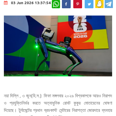
WhatsApp
03 Jun 2026 13:37:54
নয়া দিল্লি , ৩ জুন(হি.স.): ফিফা মঙ্গলবার ২০২৬ বিশ্বকাপকে আরও নিরাপদ
ও প্রযুক্তিনির্ভর করতে অত্যাধুনিক রোবট কুকুর মোতায়েনের ঘোষণা
দিয়েছে। টুর্নামেন্টের প্রধান ব্রডকাস্ট সেন্টারের নিরাপত্তা জোরদারে ব্যবহার