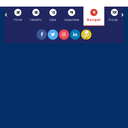
अ
अ
ଏ
অ
বা
ਅ
Hindi
Marathi
Odia
Assamese
Bengali
Punjabi