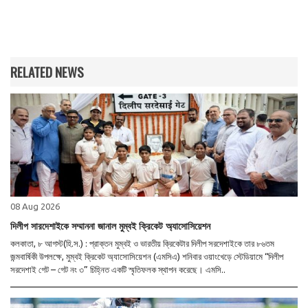
RELATED NEWS
08 Aug 2026
দিলীপ সারদেশাইকে সম্মাননা জানাল মুম্বই ক্রিকেট অ্যাসোসিয়েশন
কলকাতা, ৮ আগস্ট(হি.স.) : প্রাক্তন মুম্বই ও ভারতীয় ক্রিকেটার দিলীপ সরদেশাইকে তার ৮৬তম
জন্মবার্ষিকী উপলক্ষে, মুম্বই ক্রিকেট অ্যাসোসিয়েশন (এমসিএ) শনিবার ওয়াংখেড়ে স্টেডিয়ামে “দিলীপ
সরদেশাই গেট – গেট নং ৩” চিহ্নিত একটি স্মৃতিফলক স্থাপন করেছে। এমসি..