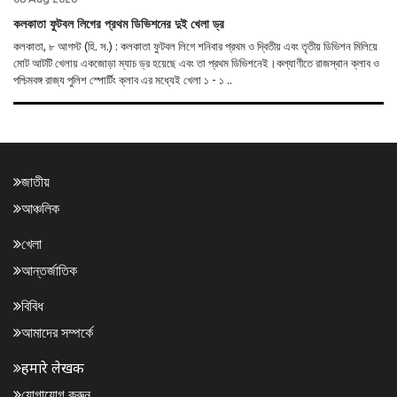
কলকাতা ফুটবল লিগের প্রথম ডিভিশনের দুই খেলা ড্র
কলকাতা, ৮ আগস্ট (হি. স.) : কলকাতা ফুটবল লিগে শনিবার প্রথম ও দ্বিতীয় এবং তৃতীয় ডিভিশন মিলিয়ে
মোট আটটি খেলায় একজোড়া ম্যাচ ড্র হয়েছে এবং তা প্রথম ডিভিশনেই।কল্যাণীতে রাজস্থান ক্লাব ও
পশ্চিমবঙ্গ রাজ্য পুলিশ স্পোর্টিং ক্লাব এর মধ্যেই খেলা ১ - ১ ..
জাতীয়
আঞ্চলিক
খেলা
আন্তর্জাতিক
বিবিধ
আমাদের সম্পর্কে
हमारे लेखक
যোগাযোগ করুন